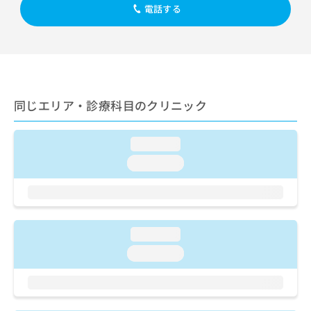
出
稿
クリ
資
電話する
稿
ニッ
の
料
クナ
の
お
の
ビサ
お
問
ご
イト
問
い
請
への
い
合
お問
求
合
合せ
わ
は
フォ
わ
同じエリア・診療科目のクリニック
せ
こ
ーム
せ
は
ち
とな
は
こ
ら
りま
こ
loading...
ち
す。
ち
ら
クリ
loading...
無
ら
ニッ
料
クの
資
情
予
料
報
約・
の
症状
拡
のご
ご
loading...
充
相談
請
の
loading...
など
求
お
はで
は
申
きま
こ
せん
し
ので
ち
込