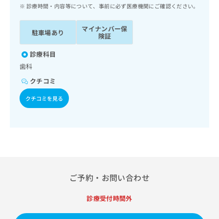
ッ
は
診療時間・内容等について、事前に必ず医療機関にご確認ください。
ク
こ
ナ
ち
マイナンバー保
駐車場あり
ビ
険証
ら
に
関
診療科目
広
す
広
歯科
告
る
告
代
クチコミ
お
出
理
問
稿
クチコミを見る
店
い
の
合
の
お
わ
方
問
せ
い
は
は
合
こ
こ
わ
ち
ち
せ
ら
ら
は
ご予約・お問い合わせ
こ
こち
ち
広
らは
診療受付時間外
広
ら
告
マイ
告
出
ナビ