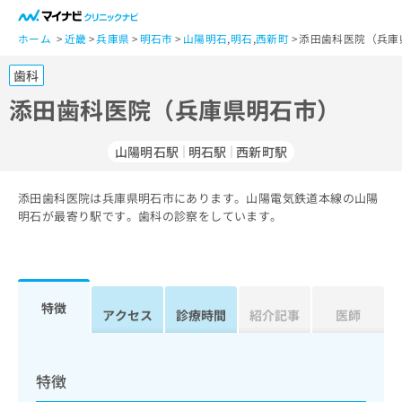
一
般
ホーム
近畿
兵庫県
明石市
山陽明石
,
明石
,
西新町
添田歯科医院（兵庫
ユ
歯科
ー
ザ
添田歯科医院（兵庫県明石市）
ー
の
山陽明石駅
明石駅
西新町駅
方
は
こ
添田歯科医院は兵庫県明石市にあります。山陽電気鉄道本線の山陽
明石が最寄り駅です。歯科の診察をしています。
ち
ら
医
マ
療
イ
特徴
アクセス
診療時間
紹介記事
医師
関
ナ
係
ビ
者
ク
の
リ
特徴
方
ニ