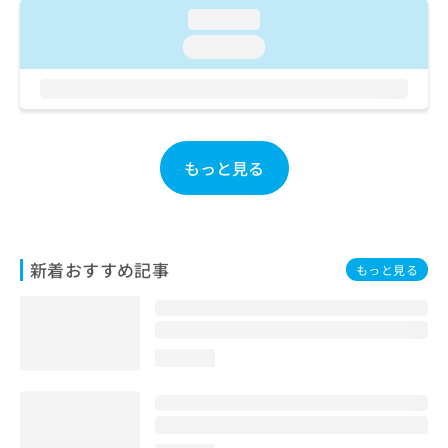
ご了
ら
み
loading...
承く
は
ださ
loading...
こ
無
い。
ち
料
ら
情
報
拡
掲
充
載
もっと見る
の
情
お
報
申
の
し
修
込
正
新着おすすめ記事
もっと見る
み
は
は
こ
こ
ち
ち
ら
ら
loading...
そ
の
他
の