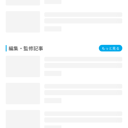
loading...
お
問
い
合
わ
loading...
せ
は
こ
編集・監修記事
もっと見る
ち
ら
loading...
loading...
loading...