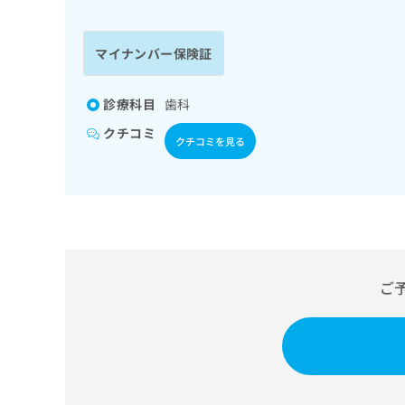
係
ク
者
リ
の
ニ
マイナンバー保険証
ッ
方
ク
は
ナ
診療科目
歯科
こ
ビ
クチコミ
ち
に
クチコミを見る
関
ら
す
る
お
広
広
問
告
告
い
出
代
合
稿
わ
ご
理
の
せ
店
お
は
の
問
こ
い
方
ち
合
ら
は
わ
こ