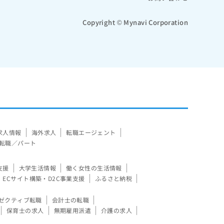
Copyright © Mynavi Corporation
求人情報
海外求人
転職エージェント
転職／パート
支援
大学生活情報
働く女性の生活情報
ECサイト構築・D2C事業支援
ふるさと納税
ゼクティブ転職
会計士の転職
保育士の求人
無期雇用派遣
介護の求人