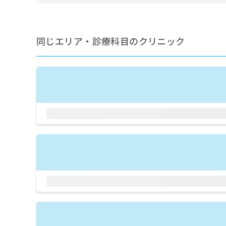
せ
こち
ち
らは
は
マイ
こ
ら
ナビ
ち
クリ
同じエリア・診療科目のクリニック
ら
ニッ
クナ
広
ビサ
広
資
イト
告
告
への
料
出
出
お問
の
稿
合せ
稿
ご
の
フォ
の
請
お
ーム
お
求
問
とな
問
りま
は
い
い
す。
こ
合
合
クリ
ち
わ
ニッ
わ
ら
せ
クの
せ
は
予
は
約・
こ
こ
無
症状
ち
ち
のご
料
ら
相談
ら
情
など
報
はで