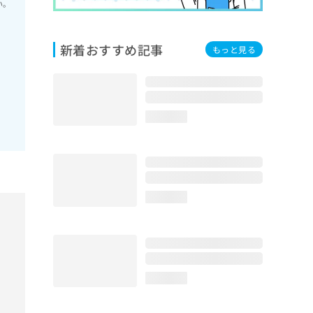
い。
新着おすすめ記事
もっと見る
loading...
loading...
loading...