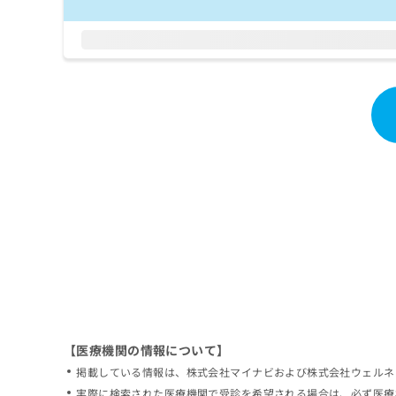
拡
資
きま
充
料
せん
の
ので
の
ご了
お
ご
承く
申
請
ださ
し
求
い。
込
は
み
こ
は
ち
こ
ら
ち
ら
無
料
掲
情
載
報
情
拡
報
充
の
の
修
お
【医療機関の情報について】
正
申
掲載している情報は、株式会社マイナビおよび株式会社ウェルネ
は
し
こ
実際に検索された医療機関で受診を希望される場合は、必ず医療
込