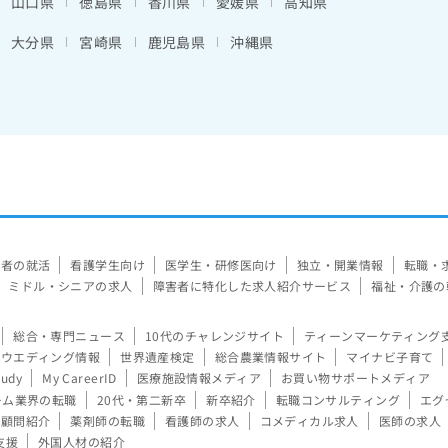
山口県
徳島県
香川県
愛媛県
高知県
大分県
宮崎県
鹿児島県
沖縄県
験者の就活
看護学生向け
医学生・研修医向け
独立・開業情報
転職・
ミドル・シニアの求人
障害者に特化した求人紹介サービス
福祉・介護の
総合・専門ニュース
10代のチャレンジサイト
ティーンマーケティング
ウエディング情報
世界遺産検定
総合農業情報サイト
マイナビ子育て
tudy
My CareerID
医療施設情報メディア
お買い物サポートメディア
ーム業界の転職
20代・第二新卒
新卒紹介
転職コンサルティング
エグ
顧問紹介
薬剤師の転職
看護師の求人
コメディカル求人
医師の求人
支援
外国人材の紹介