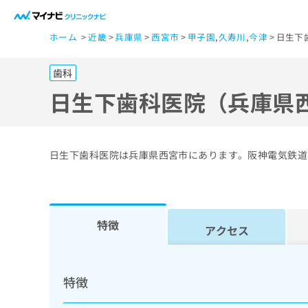
一
ホーム
近畿
兵庫県
西宮市
甲子園
,
久寿川
,
今津
日生下
般
ユ
歯科
ー
ザ
日生下歯科医院（兵庫県
ー
の
方
日生下歯科医院は兵庫県西宮市にあります。阪神電気鉄道
は
こ
ち
ら
特徴
アクセス
医
マ
療
イ
特徴
ナ
関
ビ