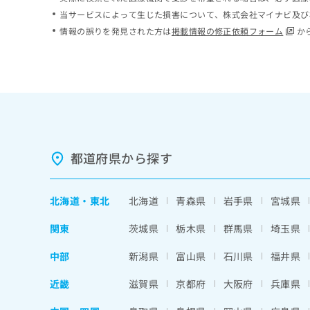
ち
み
当サービスによって生じた損害について、株式会社マイナビ及び
ら
は
情報の誤りを発見された方は
掲載情報の修正依頼フォーム
か
こ
ち
そ
ら
の
他
の
お
問
い
都道府県から探す
合
わ
せ
北海道
・
東北
北海道
青森県
岩手県
宮城県
は
こ
関東
茨城県
栃木県
群馬県
埼玉県
ち
ら
中部
新潟県
富山県
石川県
福井県
近畿
滋賀県
京都府
大阪府
兵庫県