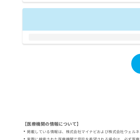
拡
資
きま
充
料
せん
の
ので
の
ご了
お
ご
承く
申
請
ださ
し
求
い。
込
は
み
こ
は
ち
こ
ら
ち
ら
無
料
掲
情
載
報
情
拡
報
充
の
の
修
お
【医療機関の情報について】
正
申
掲載している情報は、株式会社マイナビおよび株式会社ウェルネ
は
し
こ
実際に検索された医療機関で受診を希望される場合は、必ず医療
込