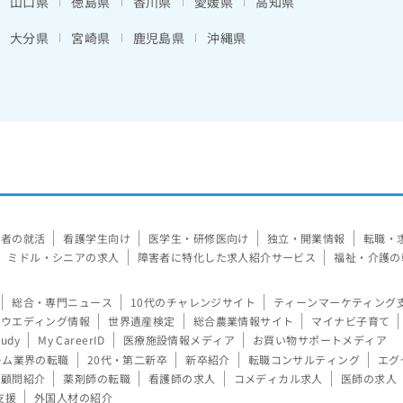
山口県
徳島県
香川県
愛媛県
高知県
大分県
宮崎県
鹿児島県
沖縄県
験者の就活
看護学生向け
医学生・研修医向け
独立・開業情報
転職・
ミドル・シニアの求人
障害者に特化した求人紹介サービス
福祉・介護の
総合・専門ニュース
10代のチャレンジサイト
ティーンマーケティング
ウエディング情報
世界遺産検定
総合農業情報サイト
マイナビ子育て
tudy
My CareerID
医療施設情報メディア
お買い物サポートメディア
ーム業界の転職
20代・第二新卒
新卒紹介
転職コンサルティング
エグ
顧問紹介
薬剤師の転職
看護師の求人
コメディカル求人
医師の求人
支援
外国人材の紹介