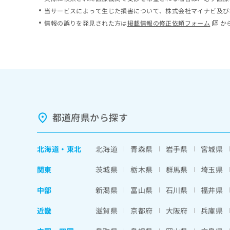
ち
み
当サービスによって生じた損害について、株式会社マイナビ及び
ら
は
情報の誤りを発見された方は
掲載情報の修正依頼フォーム
か
こ
ち
そ
ら
の
他
の
お
問
い
都道府県から探す
合
わ
せ
北海道
・
東北
北海道
青森県
岩手県
宮城県
は
こ
関東
茨城県
栃木県
群馬県
埼玉県
ち
ら
中部
新潟県
富山県
石川県
福井県
近畿
滋賀県
京都府
大阪府
兵庫県