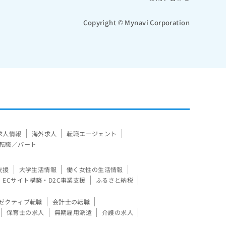
Copyright © Mynavi Corporation
求人情報
海外求人
転職エージェント
転職／パート
支援
大学生活情報
働く女性の生活情報
ECサイト構築・D2C事業支援
ふるさと納税
ゼクティブ転職
会計士の転職
保育士の求人
無期雇用派遣
介護の求人