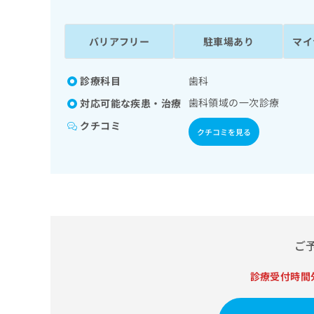
係
ク
者
リ
の
ニ
バリアフリー
駐車場あり
マイ
ッ
方
ク
は
ナ
診療科目
歯科
こ
ビ
歯科領域の一次診療
対応可能な疾患・治療
ち
に
関
ら
クチコミ
クチコミを見る
す
る
お
広
広
問
告
告
い
出
代
合
稿
わ
理
の
せ
店
ご
お
は
の
問
こ
い
診療受付時間
方
ち
合
ら
は
わ
こ