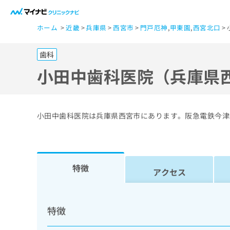
一
ホーム
近畿
兵庫県
西宮市
門戸厄神
,
甲東園
,
西宮北口
般
ユ
歯科
ー
ザ
小田中歯科医院（兵庫県
ー
の
方
小田中歯科医院は兵庫県西宮市にあります。阪急電鉄今津
は
こ
ち
ら
特徴
アクセス
医
マ
療
イ
特徴
ナ
関
ビ