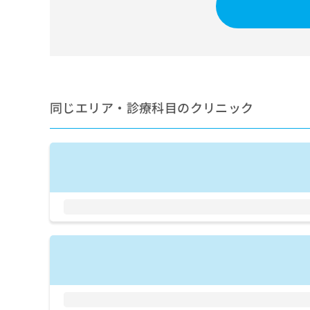
せ
こち
ち
らは
は
マイ
こ
ら
ナビ
ち
クリ
ら
ニッ
クナ
広
ビサ
広
資
イト
告
同じエリア・診療科目のクリニック
告
への
料
出
出
お問
の
稿
合せ
稿
ご
の
フォ
の
請
お
ーム
お
求
問
とな
問
りま
は
い
い
す。
こ
合
合
クリ
ち
わ
ニッ
わ
ら
せ
クの
せ
は
予
は
約・
こ
こ
無
症状
ち
ち
のご
料
ら
相談
ら
情
など
報
はで