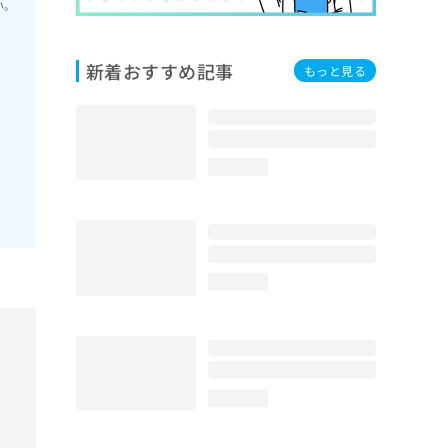
い。
新着おすすめ記事
もっと見る
loading...
loading...
loading...