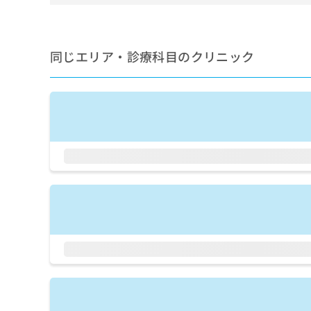
せ
こち
ち
らは
は
マイ
こ
ら
ナビ
ち
クリ
同じエリア・診療科目のクリニック
ら
ニッ
クナ
広
ビサ
広
資
イト
告
告
への
料
出
出
お問
の
稿
合せ
稿
ご
の
フォ
の
請
お
ーム
お
求
問
とな
問
りま
は
い
い
す。
こ
合
合
クリ
ち
わ
ニッ
わ
ら
せ
クの
せ
は
予
は
約・
こ
こ
無
症状
ち
ち
のご
料
ら
相談
ら
情
など
報
はで