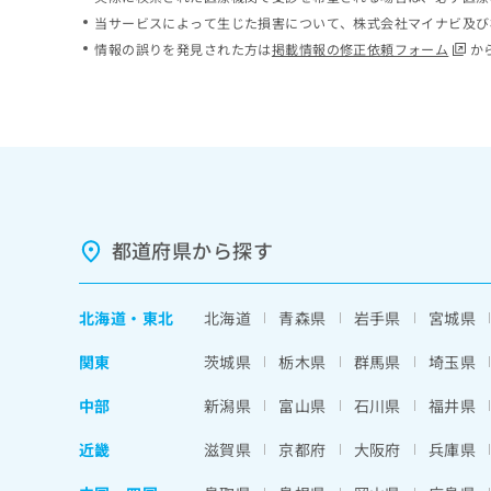
ち
み
当サービスによって生じた損害について、株式会社マイナビ及び
ら
は
情報の誤りを発見された方は
掲載情報の修正依頼フォーム
か
こ
ち
そ
ら
の
他
の
お
問
い
都道府県から探す
合
わ
せ
北海道
・
東北
北海道
青森県
岩手県
宮城県
は
こ
関東
茨城県
栃木県
群馬県
埼玉県
ち
ら
中部
新潟県
富山県
石川県
福井県
近畿
滋賀県
京都府
大阪府
兵庫県