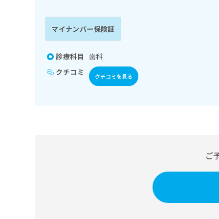
係
ク
者
リ
の
ニ
マイナンバー保険証
ッ
方
ク
は
ナ
診療科目
歯科
こ
ビ
クチコミ
ち
に
クチコミを見る
関
ら
す
る
お
広
広
問
告
告
い
出
代
合
稿
わ
ご
理
の
せ
店
お
は
の
問
こ
い
方
ち
合
ら
は
わ
こ