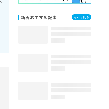
い。
新着おすすめ記事
もっと見る
loading...
loading...
loading...