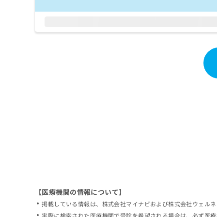
拡
資
きま
充
料
せん
の
ので
の
ご了
お
ご
承く
申
請
ださ
し
求
い。
込
は
み
こ
は
ち
こ
ら
ち
ら
無
料
掲
情
載
報
情
拡
報
充
の
の
修
お
【医療機関の情報について】
正
申
掲載している情報は、株式会社マイナビおよび株式会社ウェルネ
は
し
こ
実際に検索された医療機関で受診を希望される場合は、必ず医療
込