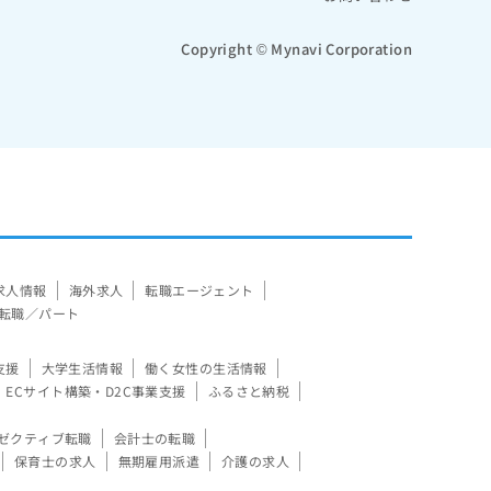
Copyright © Mynavi Corporation
求人情報
海外求人
転職エージェント
転職／パート
支援
大学生活情報
働く女性の生活情報
ECサイト構築・D2C事業支援
ふるさと納税
ゼクティブ転職
会計士の転職
保育士の求人
無期雇用派遣
介護の求人