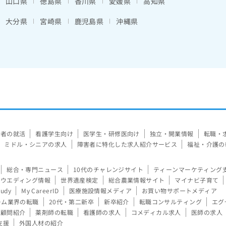
山口県
徳島県
香川県
愛媛県
高知県
大分県
宮崎県
鹿児島県
沖縄県
験者の就活
看護学生向け
医学生・研修医向け
独立・開業情報
転職・
ミドル・シニアの求人
障害者に特化した求人紹介サービス
福祉・介護の
総合・専門ニュース
10代のチャレンジサイト
ティーンマーケティング
ウエディング情報
世界遺産検定
総合農業情報サイト
マイナビ子育て
tudy
My CareerID
医療施設情報メディア
お買い物サポートメディア
ーム業界の転職
20代・第二新卒
新卒紹介
転職コンサルティング
エグ
顧問紹介
薬剤師の転職
看護師の求人
コメディカル求人
医師の求人
支援
外国人材の紹介