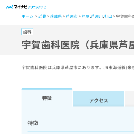
一
ホーム
近畿
兵庫県
芦屋市
芦屋
,
芦屋川
,
打出
宇賀歯科
般
ユ
歯科
ー
ザ
宇賀歯科医院（兵庫県芦
ー
の
方
宇賀歯科医院は兵庫県芦屋市にあります。JR東海道線(米
は
こ
ち
ら
特徴
アクセス
医
マ
療
イ
特徴
ナ
関
ビ