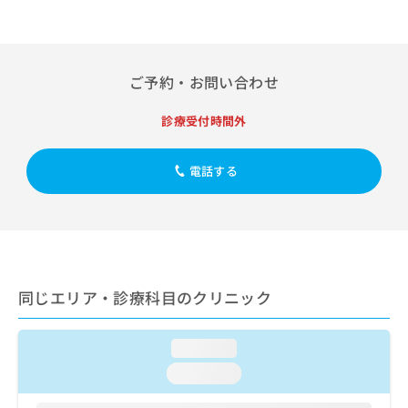
出
稿
クリ
資
稿
ニッ
の
料
クナ
の
お
の
ビサ
お
問
ご
イト
問
ご予約・お問い合わせ
い
請
への
い
合
お問
求
合
合せ
わ
は
診療受付時間外
フォ
わ
せ
こ
ーム
せ
は
ち
とな
は
電話する
こ
ら
りま
こ
ち
す。
ち
ら
クリ
無
ら
ニッ
料
クの
資
情
予
料
報
約・
の
症状
拡
同じエリア・診療科目のクリニック
のご
ご
充
相談
請
の
など
求
お
loading...
はで
は
申
きま
loading...
こ
せん
し
ので
ち
込