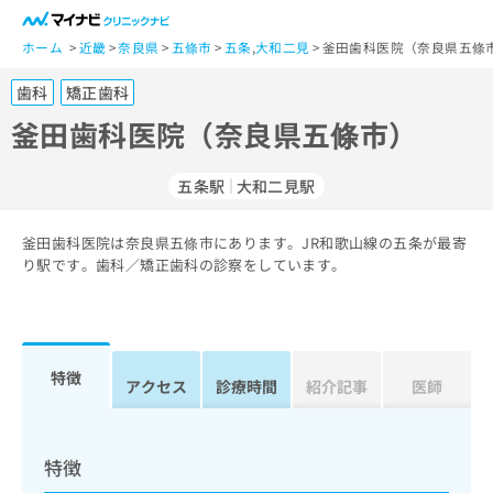
一
般
ホーム
近畿
奈良県
五條市
五条
,
大和二見
釜田歯科医院（奈良県五條市
ユ
歯科
矯正歯科
ー
ザ
釜田歯科医院（奈良県五條市）
ー
の
五条駅
大和二見駅
方
は
こ
釜田歯科医院は奈良県五條市にあります。JR和歌山線の五条が最寄
り駅です。歯科／矯正歯科の診察をしています。
ち
ら
医
マ
療
イ
特徴
アクセス
診療時間
紹介記事
医師
関
ナ
係
ビ
者
ク
の
リ
特徴
方
ニ