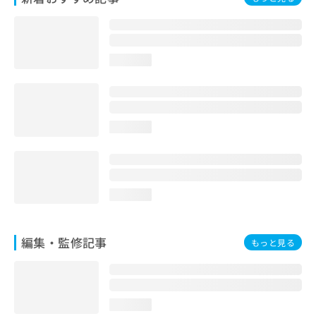
お
問
い
合
loading...
わ
せ
は
こ
ち
loading...
ら
loading...
編集・監修記事
もっと見る
loading...