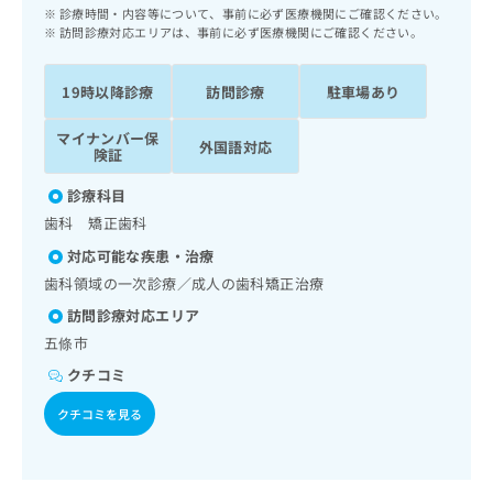
ッ
は
診療時間・内容等について、事前に必ず医療機関にご確認ください。
ク
訪問診療対応エリアは、事前に必ず医療機関にご確認ください。
こ
ナ
ち
ビ
ら
19時以降診療
訪問診療
駐車場あり
に
関
広
マイナンバー保
す
外国語対応
広
険証
告
る
告
代
お
出
診療科目
理
問
稿
歯科 矯正歯科
店
い
の
合
の
対応可能な疾患・治療
お
わ
方
問
歯科領域の一次診療／成人の歯科矯正治療
せ
い
は
訪問診療対応エリア
は
合
こ
こ
五條市
わ
ち
ち
せ
クチコミ
ら
ら
は
こ
クチコミを見る
こち
ち
広
らは
広
ら
告
マイ
告
出
ナビ