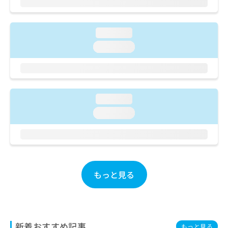
ご了
ら
み
承く
は
ださ
こ
無
い。
loading...
ち
料
ら
loading...
情
報
拡
掲
充
載
の
情
お
loading...
報
申
の
loading...
し
修
込
正
み
は
は
こ
こ
ち
ち
ら
もっと見る
ら
そ
の
他
の
新着おすすめ記事
もっと見る