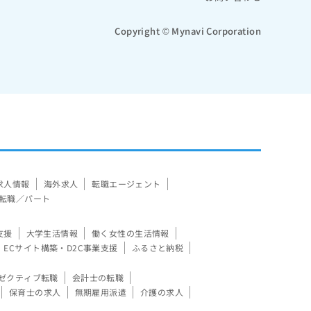
Copyright © Mynavi Corporation
求人情報
海外求人
転職エージェント
転職／パート
支援
大学生活情報
働く女性の生活情報
ECサイト構築・D2C事業支援
ふるさと納税
ゼクティブ転職
会計士の転職
保育士の求人
無期雇用派遣
介護の求人