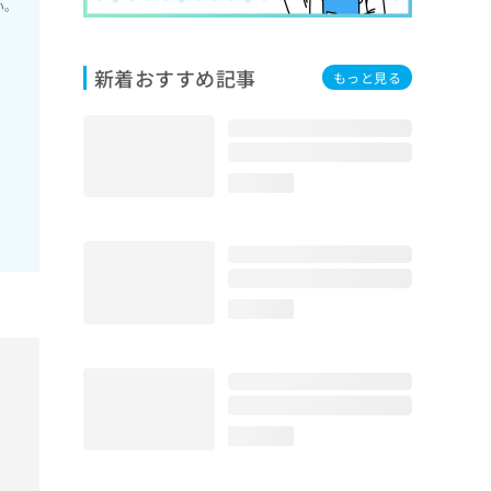
い。
新着おすすめ記事
もっと見る
loading...
loading...
loading...