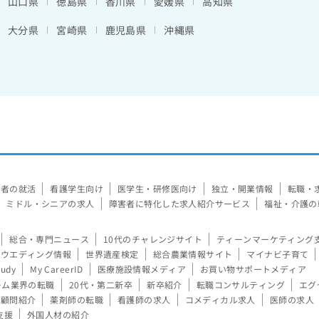
山口県
徳島県
香川県
愛媛県
高知県
大分県
宮崎県
鹿児島県
沖縄県
験者の就活
看護学生向け
医学生・研修医向け
独立・開業情報
転職・
ミドル・シニアの求人
障害者に特化した求人紹介サービス
福祉・介護の
総合・専門ニュース
10代のチャレンジサイト
ティーンマーケティング
ウエディング情報
世界遺産検定
総合農業情報サイト
マイナビ子育て
tudy
My CareerID
医療施設情報メディア
お買い物サポートメディア
ーム業界の転職
20代・第二新卒
新卒紹介
転職コンサルティング
エグ
顧問紹介
薬剤師の転職
看護師の求人
コメディカル求人
医師の求人
支援
外国人材の紹介