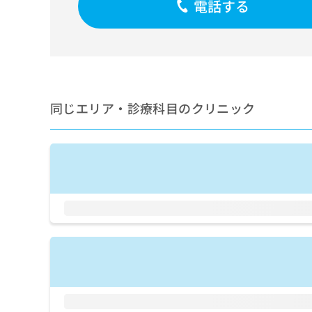
電話する
せ
こち
ち
らは
は
マイ
こ
ら
ナビ
ち
クリ
ら
ニッ
クナ
広
ビサ
広
資
イト
告
同じエリア・診療科目のクリニック
告
への
料
出
出
お問
の
稿
合せ
稿
ご
の
フォ
の
請
お
ーム
お
求
問
とな
問
りま
は
い
い
す。
こ
合
合
クリ
ち
わ
ニッ
わ
ら
せ
クの
せ
は
予
は
約・
こ
こ
無
症状
ち
ち
のご
料
ら
相談
ら
情
など
報
はで