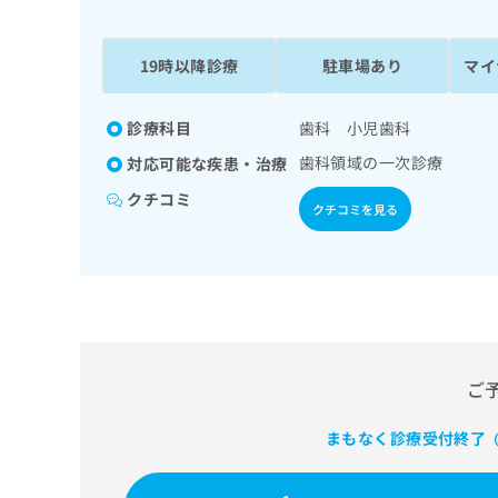
係
ク
者
リ
の
ニ
19時以降診療
駐車場あり
マイ
ッ
方
ク
は
ナ
診療科目
歯科 小児歯科
こ
ビ
歯科領域の一次診療
対応可能な疾患・治療
ち
に
関
ら
クチコミ
クチコミを見る
す
る
お
広
広
問
告
告
い
出
代
合
稿
わ
理
の
せ
店
ご
お
は
の
問
こ
い
まもなく診療受付終了
方
ち
（
合
ら
は
わ
こ