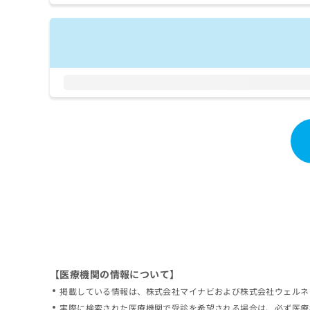
拡
資
きま
充
料
せん
の
ので
の
ご了
お
ご
承く
申
請
ださ
し
求
い。
込
は
み
こ
は
ち
こ
ら
ち
ら
無
料
掲
情
載
報
情
拡
報
充
の
の
修
お
【医療機関の情報について】
正
申
掲載している情報は、株式会社マイナビおよび株式会社ウェルネ
は
し
こ
実際に検索された医療機関で受診を希望される場合は、必ず医療
込