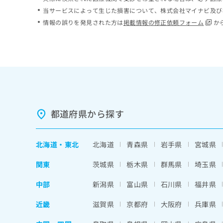
ち
み
当サービスによって生じた損害について、株式会社マイナビ及び
ら
は
情報の誤りを発見された方は
掲載情報の修正依頼フォーム
か
こ
ち
そ
ら
の
他
の
お
問
い
都道府県から探す
合
わ
せ
北海道
・
東北
北海道
青森県
岩手県
宮城県
は
こ
関東
茨城県
栃木県
群馬県
埼玉県
ち
ら
中部
新潟県
富山県
石川県
福井県
近畿
滋賀県
京都府
大阪府
兵庫県