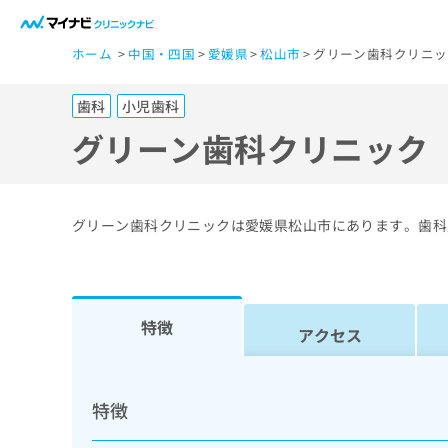
一
ホーム
中国・四国
愛媛県
松山市
グリーン歯科クリニッ
般
ユ
歯科
小児歯科
ー
ザ
グリーン歯科クリニック
ー
の
方
グリーン歯科クリニックは愛媛県松山市にあります。歯科
は
こ
ち
ら
特徴
アクセス
医
マ
療
イ
特徴
ナ
関
ビ