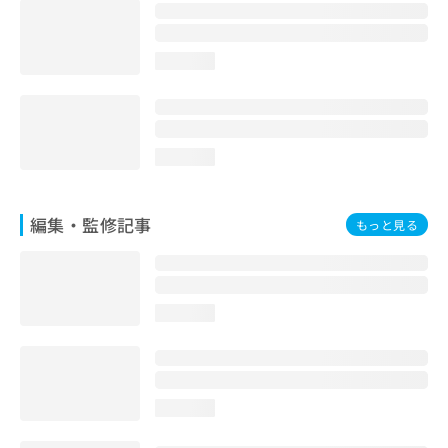
お
問
い
loading...
合
わ
せ
は
こ
loading...
ち
ら
編集・監修記事
もっと見る
loading...
loading...