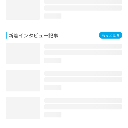
loading...
新着インタビュー記事
もっと見る
loading...
loading...
loading...