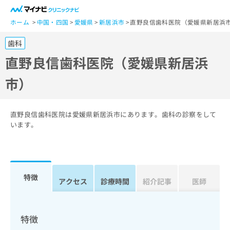
一
般
ホーム
中国・四国
愛媛県
新居浜市
直野良信歯科医院（愛媛県新居浜
ユ
歯科
ー
ザ
直野良信歯科医院（愛媛県新居浜
ー
市）
の
方
は
こ
直野良信歯科医院は愛媛県新居浜市にあります。歯科の診察をして
ち
います。
ら
医
マ
療
イ
特徴
関
アクセス
診療時間
紹介記事
医師
ナ
係
ビ
者
ク
の
リ
特徴
方
ニ