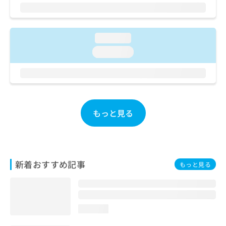
ご了
ら
み
承く
は
ださ
こ
無
い。
ち
料
loading...
ら
情
loading...
報
拡
掲
充
載
の
情
お
報
申
の
もっと見る
し
修
込
正
み
は
は
こ
こ
ち
新着おすすめ記事
もっと見る
ち
ら
ら
そ
の
loading...
他
の