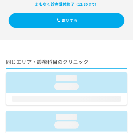
出
稿
クリ
資
まもなく診療受付終了
（12:30まで）
稿
ニッ
の
料
クナ
の
お
の
ビサ
お
問
電話する
ご
イト
問
い
請
への
い
合
お問
求
合
合せ
わ
は
フォ
わ
せ
こ
ーム
せ
は
ち
とな
は
こ
ら
りま
同じエリア・診療科目のクリニック
こ
ち
す。
ち
ら
クリ
無
ら
ニッ
料
loading...
クの
資
情
予
loading...
料
報
約・
の
症状
拡
のご
ご
充
相談
請
の
など
求
お
はで
loading...
は
申
きま
こ
せん
し
loading...
ので
ち
込