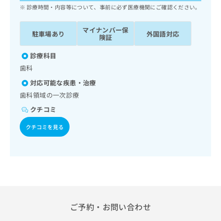
ッ
は
診療時間・内容等について、事前に必ず医療機関にご確認ください。
ク
こ
ナ
ち
マイナンバー保
駐車場あり
外国語対応
ビ
険証
ら
に
関
診療科目
広
す
広
歯科
告
る
告
代
対応可能な疾患・治療
お
出
理
問
歯科領域の一次診療
稿
店
い
の
クチコミ
合
の
お
わ
方
問
クチコミを見る
せ
い
は
は
合
こ
こ
わ
ち
ち
せ
ら
ら
は
こ
こち
ち
広
らは
広
ら
告
ご予約・お問い合わせ
マイ
告
出
ナビ