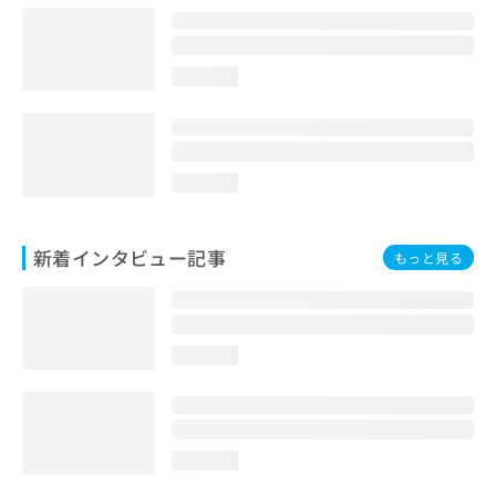
loading...
loading...
新着インタビュー記事
もっと見る
loading...
loading...