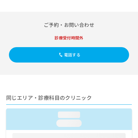
出
稿
クリ
資
稿
ニッ
の
料
クナ
の
お
の
ビサ
お
問
ご
イト
ご予約・お問い合わせ
問
い
請
への
い
合
お問
求
診療受付時間外
合
合せ
わ
は
フォ
わ
せ
こ
ーム
せ
は
ち
電話する
とな
は
こ
ら
りま
こ
ち
す。
ち
ら
クリ
無
ら
ニッ
料
クの
資
情
予
料
報
約・
同じエリア・診療科目のクリニック
の
症状
拡
のご
ご
充
相談
請
の
など
loading...
求
お
はで
は
申
きま
loading...
こ
せん
し
ので
ち
込