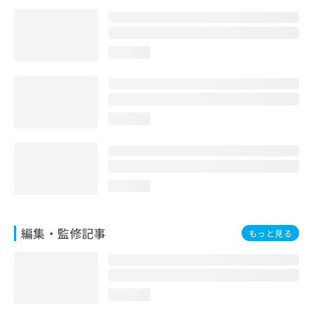
お
問
い
合
loading...
わ
せ
は
こ
loading...
ち
ら
loading...
編集・監修記事
もっと見る
loading...