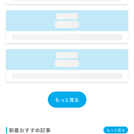
ご了
ら
み
承く
は
ださ
こ
無
い。
loading...
ち
料
loading...
ら
情
報
拡
掲
充
載
の
情
loading...
お
報
loading...
申
の
し
修
込
正
み
は
は
こ
こ
ち
もっと見る
ち
ら
ら
そ
の
他
新着おすすめ記事
もっと見る
の