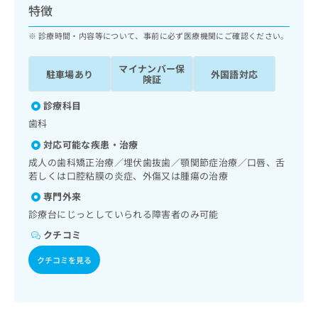
ッ
特徴
は
ク
こ
ナ
診療時間・内容等について、事前に必ず医療機関にご確認ください。
ち
ビ
ら
に
マイナンバー保
駐車場あり
外国語対応
関
険証
広
す
広
告
診療科目
る
告
代
お
出
歯科
理
問
稿
対応可能な疾患・治療
店
い
の
成人の歯科矯正治療／埋伏歯抜歯／顎関節症治療／口唇、舌
合
の
お
若しくは口腔粘膜の炎症、外傷又は腫瘍の治療
わ
方
問
せ
い
は
専門外来
は
合
こ
診療台にじっとしていられる障害者のみ可能
こ
わ
ち
ち
クチコミ
せ
ら
ら
は
クチコミを見る
こ
こち
ち
広
らは
広
ら
告
マイ
告
出
ナビ