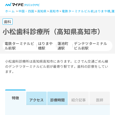
一
般
ホーム
中国・四国
高知県
高知市
電鉄ターミナルビル前
,
はりまや橋
,
蓮
ユ
歯科
ー
ザ
小松歯科診療所（高知県高知市）
ー
の
電鉄ターミナルビ
はりまや
蓮池町
デンテツターミナル
方
ル前駅
橋駅
通駅
ビル前駅
は
こ
小松歯科診療所は高知県高知市にあります。とさでん交通ごめん線
ち
のデンテツターミナルビル前が最寄り駅です。歯科の診察をしてい
ら
ます。
医
マ
療
イ
関
ナ
係
ビ
特徴
アクセス
診療時間
紹介記事
医師
者
ク
の
リ
方
ニ