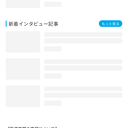
loading...
新着インタビュー記事
もっと見る
loading...
loading...
loading...