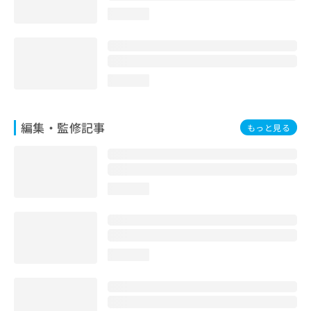
お
loading...
問
い
合
わ
せ
loading...
は
こ
ち
編集・監修記事
もっと見る
ら
loading...
loading...