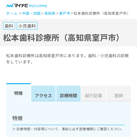
一
般
ホーム
中国・四国
高知県
室戸市
松本歯科診療所（高知県室戸市）
ユ
歯科
小児歯科
ー
ザ
松本歯科診療所（高知県室戸市）
ー
の
方
松本歯科診療所は高知県室戸市にあります。歯科／小児歯科の診察
は
をしています。
こ
ち
ら
特徴
医
アクセス
診療時間
紹介記事
医師
マ
療
イ
関
ナ
係
ビ
特徴
者
ク
の
リ
診療時間・内容等について、事前に必ず医療機関にご確認ください。
方
ニ