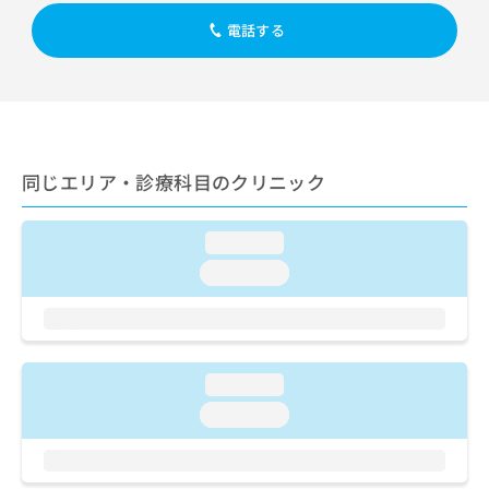
出
稿
クリ
資
稿
ニッ
電話する
の
料
クナ
の
お
の
ビサ
お
問
ご
イト
問
い
請
への
い
合
お問
求
合
合せ
わ
は
フォ
わ
せ
こ
ーム
同じエリア・診療科目のクリニック
せ
は
ち
とな
は
こ
ら
りま
こ
ち
す。
loading...
ち
ら
クリ
無
ら
ニッ
loading...
料
クの
資
情
予
料
報
約・
の
症状
拡
のご
ご
充
相談
loading...
請
の
など
求
お
loading...
はで
は
申
きま
こ
せん
し
ので
ち
込