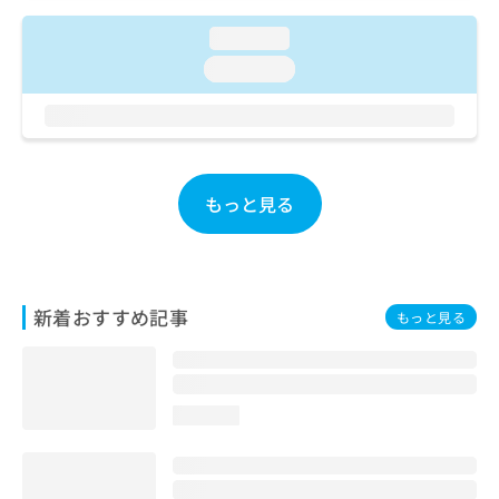
ご了
ら
み
承く
は
loading...
ださ
こ
無
い。
loading...
ち
料
ら
情
報
拡
掲
充
載
の
情
もっと見る
お
報
申
の
し
修
込
正
み
は
新着おすすめ記事
もっと見る
は
こ
こ
ち
ち
ら
ら
loading...
そ
の
他
の