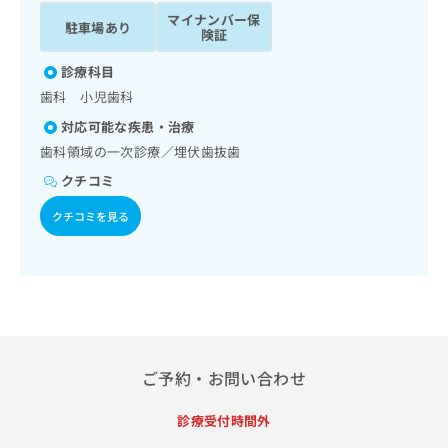
ッ
は
マイナンバー保
駐車場あり
ク
こ
険証
ナ
ち
ビ
診療科目
ら
に
歯科 小児歯科
関
広
対応可能な疾患・治療
す
広
告
る
歯科領域の一次診療／埋伏歯抜歯
告
代
お
出
クチコミ
理
問
稿
店
い
の
クチコミを見る
合
の
お
わ
方
問
せ
い
は
は
合
こ
こ
わ
ち
ち
せ
ら
ら
は
こ
ご予約・お問い合わせ
こち
ち
広
らは
広
ら
告
診療受付時間外
マイ
告
出
ナビ