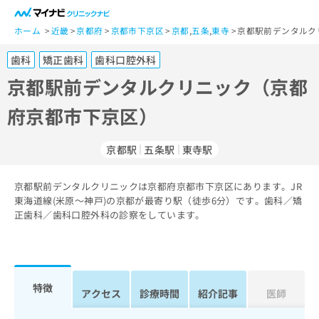
一
般
ホーム
近畿
京都府
京都市下京区
京都
,
五条
,
東寺
京都駅前デンタルク
ユ
歯科
矯正歯科
歯科口腔外科
ー
ザ
京都駅前デンタルクリニック（京都
ー
府京都市下京区）
の
方
は
京都駅
五条駅
東寺駅
こ
ち
京都駅前デンタルクリニックは京都府京都市下京区にあります。JR
ら
東海道線(米原～神戸)の京都が最寄り駅（徒歩6分）です。歯科／矯
正歯科／歯科口腔外科の診察をしています。
医
マ
療
イ
関
ナ
係
ビ
者
ク
特徴
アクセス
診療時間
紹介記事
医師
の
リ
方
ニ