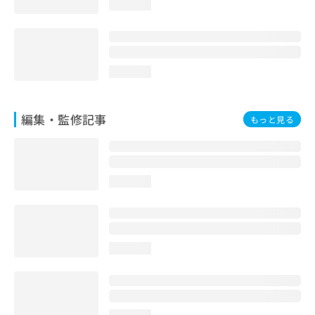
loading...
お
問
い
合
わ
loading...
せ
は
こ
編集・監修記事
もっと見る
ち
ら
loading...
loading...