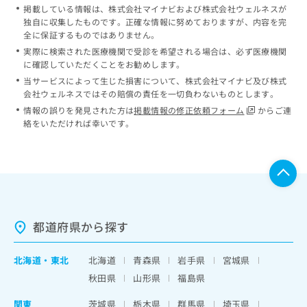
掲載している情報は、株式会社マイナビおよび株式会社ウェルネスが
独自に収集したものです。正確な情報に努めておりますが、内容を完
全に保証するものではありません。
実際に検索された医療機関で受診を希望される場合は、必ず医療機関
に確認していただくことをお勧めします。
当サービスによって生じた損害について、株式会社マイナビ及び株式
会社ウェルネスではその賠償の責任を一切負わないものとします。
情報の誤りを発見された方は
掲載情報の修正依頼フォーム
からご連
絡をいただければ幸いです。
都道府県から探す
北海道
・
東北
北海道
青森県
岩手県
宮城県
秋田県
山形県
福島県
関東
茨城県
栃木県
群馬県
埼玉県