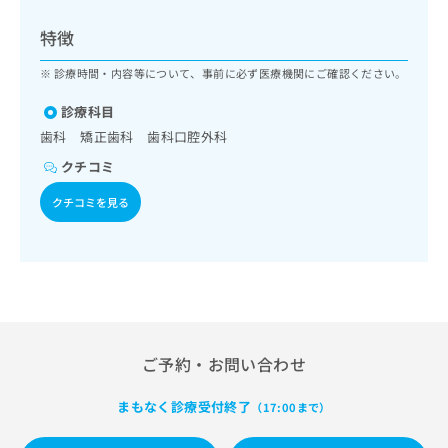
ッ
は
ク
こ
特徴
ナ
ち
ビ
診療時間・内容等について、事前に必ず医療機関にご確認ください。
ら
に
関
診療科目
広
す
広
歯科 矯正歯科 歯科口腔外科
告
る
告
代
クチコミ
お
出
理
問
稿
クチコミを見る
店
い
の
合
の
お
わ
方
問
せ
い
は
は
合
こ
こ
わ
ち
ち
せ
ら
ら
は
ご予約・お問い合わせ
こ
こち
ち
広
らは
まもなく診療受付終了
（17:00まで）
広
ら
告
マイ
告
出
ナビ