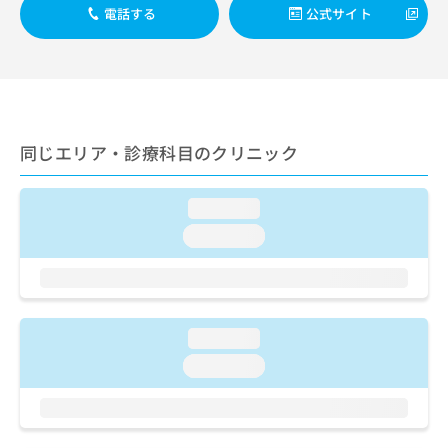
出
稿
クリ
資
電話する
公式サイト
稿
ニッ
の
料
クナ
の
お
の
ビサ
お
問
ご
イト
問
い
請
への
い
合
お問
求
合
合せ
わ
は
フォ
わ
せ
同じエリア・診療科目のクリニック
こ
ーム
せ
は
ち
とな
は
こ
ら
りま
こ
loading...
ち
す。
ち
ら
クリ
loading...
無
ら
ニッ
料
クの
資
情
予
料
報
約・
の
症状
拡
のご
ご
充
loading...
相談
請
の
など
loading...
求
お
はで
は
申
きま
こ
せん
し
ので
ち
込