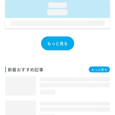
ご了
ら
み
承く
loading...
は
ださ
loading...
こ
無
い。
ち
料
ら
情
報
拡
掲
充
載
もっと見る
の
情
お
報
申
の
し
修
込
正
新着おすすめ記事
もっと見る
み
は
は
こ
こ
ち
ち
ら
ら
loading...
そ
の
他
の