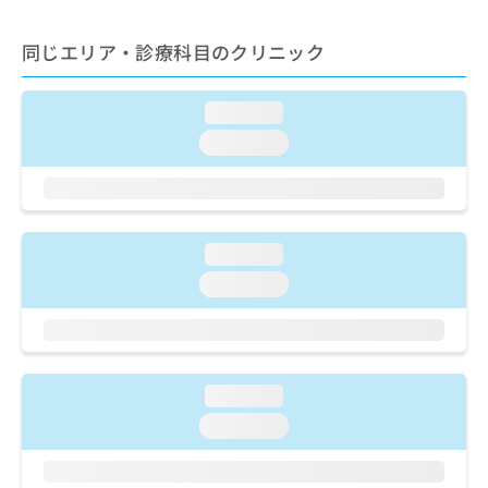
出
稿
クリ
資
稿
ニッ
の
料
クナ
同じエリア・診療科目のクリニック
の
お
の
ビサ
お
問
ご
イト
問
い
請
への
loading...
い
合
お問
求
合
合せ
わ
loading...
は
フォ
わ
せ
こ
ーム
せ
は
ち
とな
は
こ
ら
りま
こ
ち
す。
ち
ら
クリ
loading...
無
ら
ニッ
料
loading...
クの
資
情
予
料
報
約・
の
症状
拡
のご
ご
充
相談
請
の
loading...
など
求
お
はで
loading...
は
申
きま
こ
せん
し
ので
ち
込