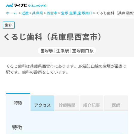
一
般
ホーム
近畿
兵庫県
西宮市
宝塚
,
生瀬
,
宝塚南口
くるじ歯科（兵庫県西
ユ
歯科
ー
ザ
くるじ歯科（兵庫県西宮市）
ー
の
宝塚駅
生瀬駅
宝塚南口駅
方
は
こ
くるじ歯科は兵庫県西宮市にあります。JR福知山線の宝塚が最寄り
駅です。歯科の診察をしています。
ち
ら
医
マ
療
イ
特徴
アクセス
診療時間
紹介記事
医師
関
ナ
係
ビ
者
ク
の
リ
特徴
方
ニ