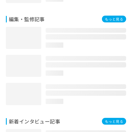
お
問
い
編集・監修記事
もっと見る
合
わ
せ
は
こ
loading...
ち
ら
loading...
loading...
新着インタビュー記事
もっと見る