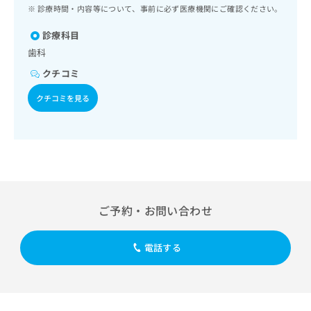
ッ
は
診療時間・内容等について、事前に必ず医療機関にご確認ください。
ク
こ
ナ
診療科目
ち
ビ
歯科
ら
に
クチコミ
関
広
す
広
クチコミを見る
告
る
告
代
お
出
理
問
稿
店
い
の
合
の
お
わ
方
問
せ
い
は
は
合
こ
ご予約・お問い合わせ
こ
わ
ち
ち
せ
ら
ら
は
電話する
こ
こち
ち
広
らは
広
ら
告
マイ
告
出
ナビ