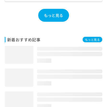
ご了
ら
み
承く
は
ださ
こ
無
い。
もっと見る
ち
料
ら
情
報
拡
掲
充
載
新着おすすめ記事
もっと見る
の
情
お
報
申
の
し
修
込
正
loading...
み
は
は
こ
こ
ち
ち
ら
loading...
ら
そ
の
他
の
loading...