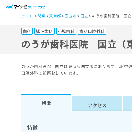
一
ホーム
関東
東京都
国立市
国立
のうが歯科医院 国立
般
ユ
歯科
矯正歯科
小児歯科
歯科口腔外科
ー
ザ
のうが歯科医院 国立（
ー
の
方
のうが歯科医院 国立は東京都国立市にあります。JR中
は
口腔外科の診察をしています。
こ
ち
ら
特徴
アクセス
医
マ
療
イ
ナ
関
特徴
ビ