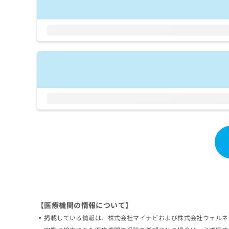
拡
資
きま
充
料
せん
の
ので
の
ご了
お
ご
承く
申
請
ださ
し
求
い。
込
は
み
こ
は
ち
こ
ら
ち
ら
無
料
掲
情
載
報
情
拡
報
充
の
の
修
お
【医療機関の情報について】
正
申
は
し
掲載している情報は、株式会社マイナビおよび株式会社ウェルネ
こ
込