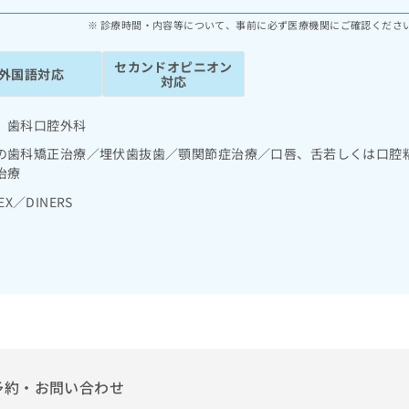
診療時間・内容等について、事前に必ず医療機関にご確認くださ
セカンドオピニオン
外国語対応
対応
 歯科口腔外科
の歯科矯正治療／埋伏歯抜歯／顎関節症治療／口唇、舌若しくは口腔
治療
EX／DINERS
予約・お問い合わせ