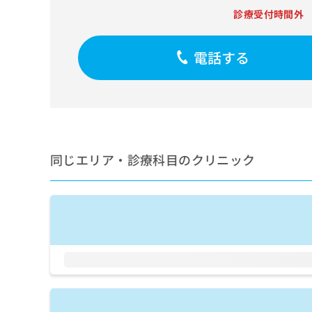
せ
こち
診療受付時間外
ち
らは
は
マイ
こ
ら
ナビ
ち
クリ
電話する
ら
ニッ
クナ
広
ビサ
広
資
イト
告
告
への
料
出
出
お問
の
稿
合せ
稿
ご
の
フォ
の
請
お
ーム
同じエリア・診療科目のクリニック
お
求
問
とな
問
りま
は
い
い
す。
こ
合
合
クリ
ち
わ
ニッ
わ
ら
せ
クの
せ
は
予
は
約・
こ
こ
無
症状
ち
ち
のご
料
ら
相談
ら
情
など
報
はで