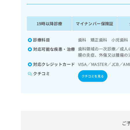
係
ク
者
リ
の
ニ
ッ
方
19時以降診療
マイナンバー保険証
ク
は
ナ
こ
ビ
診療科目
歯科 矯正歯科 小児歯科
ち
に
歯科領域の一次診療／成人
対応可能な疾患・治療
関
ら
膜の炎症、外傷又は腫瘍の
す
る
対応クレジットカード
VISA／MASTER／JCB／AM
お
広
広
クチコミ
問
クチコミを見る
告
告
い
出
代
合
稿
わ
理
の
せ
店
お
は
の
問
こ
い
方
ち
合
ら
は
ご
わ
こ