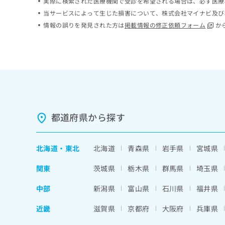
実際に検索された医療機関で受診を希望される場合は、必ず医療
ち
み
当サービスによって生じた損害について、株式会社マイナビ及び
ら
は
情報の誤りを発見された方は
掲載情報の修正依頼フォーム
か
こ
ち
そ
ら
の
他
の
お
問
い
都道府県から探す
合
わ
せ
は
北海道
・
東北
北海道
青森県
岩手県
宮城県
こ
ち
関東
茨城県
栃木県
群馬県
埼玉県
ら
中部
新潟県
富山県
石川県
福井県
近畿
滋賀県
京都府
大阪府
兵庫県