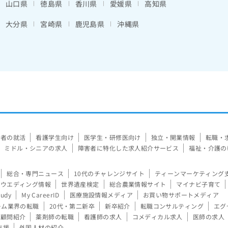
山口県
徳島県
香川県
愛媛県
高知県
大分県
宮崎県
鹿児島県
沖縄県
験者の就活
看護学生向け
医学生・研修医向け
独立・開業情報
転職・
ミドル・シニアの求人
障害者に特化した求人紹介サービス
福祉・介護の
総合・専門ニュース
10代のチャレンジサイト
ティーンマーケティング
ウエディング情報
世界遺産検定
総合農業情報サイト
マイナビ子育て
tudy
My CareerID
医療施設情報メディア
お買い物サポートメディア
ーム業界の転職
20代・第二新卒
新卒紹介
転職コンサルティング
エグ
顧問紹介
薬剤師の転職
看護師の求人
コメディカル求人
医師の求人
支援
外国人材の紹介