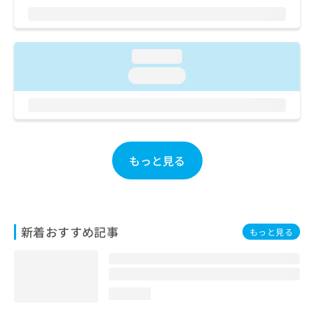
ご了
ら
み
承く
は
ださ
こ
無
い。
ち
料
loading...
ら
情
loading...
報
拡
掲
充
載
の
情
お
報
申
の
もっと見る
し
修
込
正
み
は
は
こ
こ
ち
新着おすすめ記事
もっと見る
ち
ら
ら
そ
の
loading...
他
の