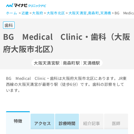
一
般
ホーム
近畿
大阪府
大阪市北区
大阪天満宮
,
南森町
,
天満橋
BG Med
ユ
歯科
ー
ザ
BG Medical Clinic・歯科（大阪
ー
府大阪市北区）
の
方
は
大阪天満宮駅
南森町駅
天満橋駅
こ
ち
BG Medical Clinic・歯科は大阪府大阪市北区にあります。JR東
ら
西線の大阪天満宮が最寄り駅（徒歩6分）です。歯科の診察をして
います。
医
マ
療
イ
関
ナ
係
ビ
者
ク
特徴
アクセス
診療時間
紹介記事
医師
の
リ
方
ニ