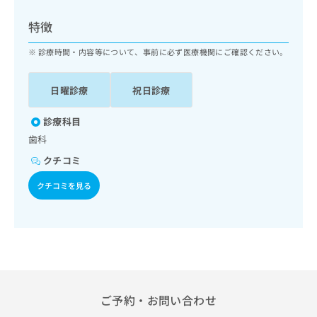
ッ
は
ク
こ
特徴
ナ
ち
ビ
診療時間・内容等について、事前に必ず医療機関にご確認ください。
ら
に
関
広
日曜診療
祝日診療
す
広
告
る
告
代
お
診療科目
出
理
問
稿
歯科
店
い
の
クチコミ
合
の
お
わ
方
問
クチコミを見る
せ
い
は
は
合
こ
こ
わ
ち
ち
せ
ら
ら
は
こ
こち
ち
広
らは
広
ら
告
ご予約・お問い合わせ
マイ
告
出
ナビ