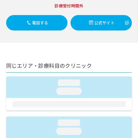
出
稿
クリ
資
診療受付時間外
稿
ニッ
の
料
クナ
の
お
の
ビサ
お
問
ご
電話する
公式サイト
イト
問
い
請
への
い
合
お問
求
合
合せ
わ
は
フォ
わ
せ
こ
ーム
せ
は
ち
とな
は
こ
ら
りま
こ
ち
同じエリア・診療科目のクリニック
す。
ち
ら
クリ
無
ら
ニッ
料
クの
loading...
資
情
予
料
loading...
報
約・
の
症状
拡
のご
ご
充
相談
請
の
など
求
お
はで
は
申
loading...
きま
こ
せん
し
loading...
ので
ち
込