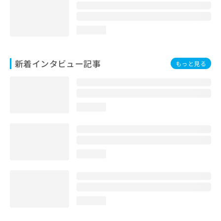
loading...
新着インタビュー記事
もっと見る
loading...
loading...
loading...