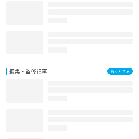
お
問
い
loading...
合
わ
せ
は
こ
loading...
ち
ら
編集・監修記事
もっと見る
loading...
loading...