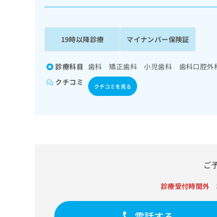
係
ク
者
リ
の
ニ
ッ
方
19時以降診療
マイナンバー保険証
ク
は
ナ
こ
ビ
診療科目
歯科 矯正歯科 小児歯科 歯科口腔外
ち
に
クチコミ
関
ら
クチコミを見る
す
る
お
広
広
問
告
告
い
出
代
合
稿
わ
理
の
せ
ご
店
お
は
の
問
こ
診療受付時間外
い
方
ち
合
ら
は
わ
電話する
こ