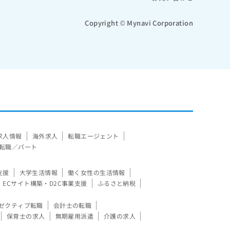
Copyright © Mynavi Corporation
求人情報
海外求人
転職エージェント
転職／パート
支援
大学生活情報
働く女性の生活情報
ECサイト構築・D2C事業支援
ふるさと納税
ゼクティブ転職
会計士の転職
保育士の求人
無期雇用派遣
介護の求人