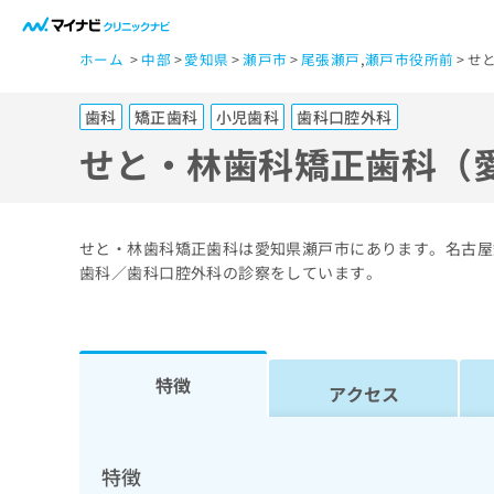
一
ホーム
中部
愛知県
瀬戸市
尾張瀬戸
,
瀬戸市役所前
せ
般
ユ
歯科
矯正歯科
小児歯科
歯科口腔外科
ー
ザ
せと・林歯科矯正歯科（
ー
の
方
せと・林歯科矯正歯科は愛知県瀬戸市にあります。名古屋
は
歯科／歯科口腔外科の診察をしています。
こ
ち
ら
特徴
アクセス
医
マ
療
イ
ナ
関
特徴
ビ