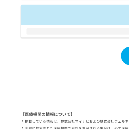
拡
資
きま
充
料
せん
の
ので
の
ご了
お
ご
承く
申
請
ださ
し
求
い。
込
は
み
こ
は
ち
こ
ら
ち
ら
無
料
掲
情
載
報
情
拡
報
充
の
の
修
お
【医療機関の情報について】
正
申
掲載している情報は、株式会社マイナビおよび株式会社ウェルネ
は
し
こ
実際に検索された医療機関で受診を希望される場合は、必ず医療
込