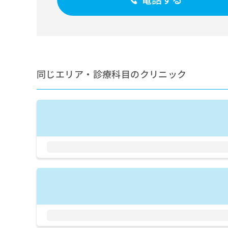
せ
こち
ち
らは
は
マイ
こ
ら
ナビ
ち
クリ
ら
ニッ
クナ
広
ビサ
広
資
イト
同じエリア・診療科目のクリニック
告
告
への
料
出
出
お問
の
稿
合せ
稿
ご
の
フォ
の
請
お
ーム
お
求
問
とな
問
りま
は
い
い
す。
こ
合
合
クリ
ち
わ
ニッ
わ
ら
せ
クの
せ
は
予
は
約・
こ
こ
無
症状
ち
ち
のご
料
ら
相談
ら
情
など
報
はで