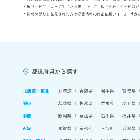
ち
み
当サービスによって生じた損害について、株式会社マイナビ及び
ら
は
情報の誤りを発見された方は
掲載情報の修正依頼フォーム
か
こ
ち
そ
ら
の
他
の
お
問
い
都道府県から探す
合
わ
せ
北海道
・
東北
北海道
青森県
岩手県
宮城県
は
こ
関東
茨城県
栃木県
群馬県
埼玉県
ち
ら
中部
新潟県
富山県
石川県
福井県
近畿
滋賀県
京都府
大阪府
兵庫県