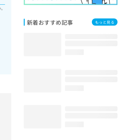
い。
新着おすすめ記事
もっと見る
loading...
loading...
loading...