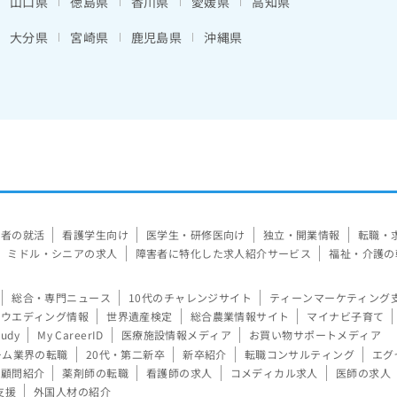
山口県
徳島県
香川県
愛媛県
高知県
大分県
宮崎県
鹿児島県
沖縄県
験者の就活
看護学生向け
医学生・研修医向け
独立・開業情報
転職・
ミドル・シニアの求人
障害者に特化した求人紹介サービス
福祉・介護の
総合・専門ニュース
10代のチャレンジサイト
ティーンマーケティング
ウエディング情報
世界遺産検定
総合農業情報サイト
マイナビ子育て
tudy
My CareerID
医療施設情報メディア
お買い物サポートメディア
ーム業界の転職
20代・第二新卒
新卒紹介
転職コンサルティング
エグ
顧問紹介
薬剤師の転職
看護師の求人
コメディカル求人
医師の求人
支援
外国人材の紹介