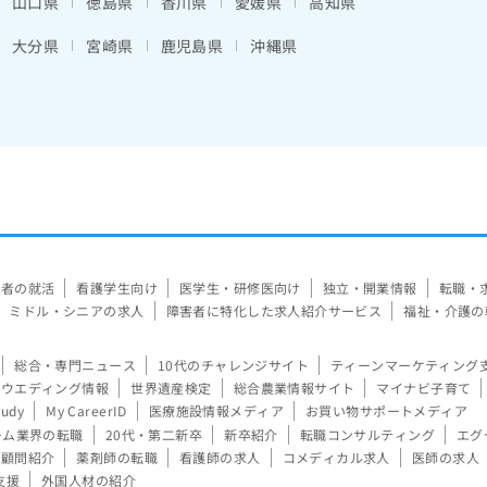
山口県
徳島県
香川県
愛媛県
高知県
大分県
宮崎県
鹿児島県
沖縄県
験者の就活
看護学生向け
医学生・研修医向け
独立・開業情報
転職・
ミドル・シニアの求人
障害者に特化した求人紹介サービス
福祉・介護の
総合・専門ニュース
10代のチャレンジサイト
ティーンマーケティング
ウエディング情報
世界遺産検定
総合農業情報サイト
マイナビ子育て
tudy
My CareerID
医療施設情報メディア
お買い物サポートメディア
ーム業界の転職
20代・第二新卒
新卒紹介
転職コンサルティング
エグ
顧問紹介
薬剤師の転職
看護師の求人
コメディカル求人
医師の求人
支援
外国人材の紹介