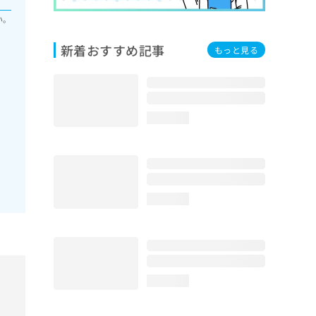
い。
新着おすすめ記事
もっと見る
loading...
loading...
loading...