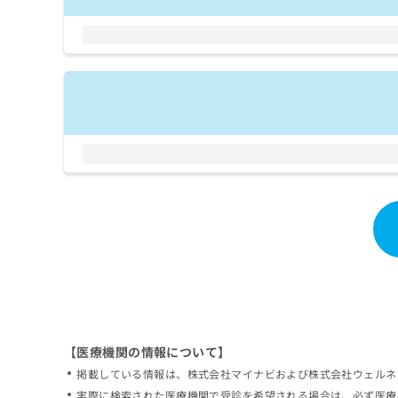
拡
資
きま
充
料
せん
の
ので
の
ご了
お
ご
承く
申
請
ださ
し
求
い。
込
は
み
こ
は
ち
こ
ら
ち
ら
無
料
掲
情
載
報
情
拡
報
充
の
の
修
お
【医療機関の情報について】
正
申
掲載している情報は、株式会社マイナビおよび株式会社ウェルネ
は
し
こ
実際に検索された医療機関で受診を希望される場合は、必ず医療
込