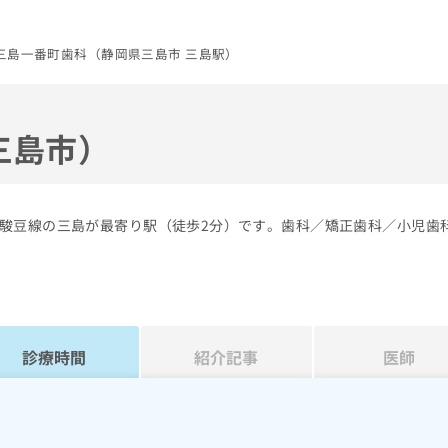
三島一番町歯科（静岡県三島市 三島駅）
三島市）
駿豆線の三島が最寄り駅（徒歩2分）です。歯科／矯正歯科／小児歯
診療時間
紹介記事
医師