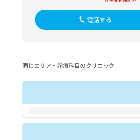
診療受付時間外
せ
こち
ち
らは
は
マイ
こ
ら
ナビ
電話する
ち
クリ
ら
ニッ
クナ
広
ビサ
広
資
イト
告
告
への
料
出
出
お問
の
稿
合せ
稿
ご
の
同じエリア・診療科目のクリニック
フォ
の
請
お
ーム
お
求
問
とな
問
りま
は
い
い
す。
こ
合
合
クリ
ち
わ
ニッ
わ
ら
せ
クの
せ
は
予
は
約・
こ
こ
無
症状
ち
ち
のご
料
ら
相談
ら
情
など
報
はで