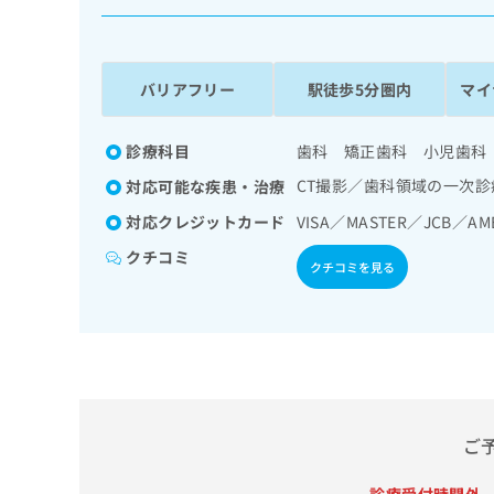
係
ク
者
リ
の
ニ
ッ
方
バリアフリー
駅徒歩5分圏内
マイ
ク
は
ナ
こ
ビ
診療科目
歯科 矯正歯科 小児歯科
ち
に
CT撮影／歯科領域の一次
対応可能な疾患・治療
関
ら
す
対応クレジットカード
VISA／MASTER／JCB／AM
る
クチコミ
お
クチコミを見る
広
広
問
告
告
い
出
代
合
稿
わ
理
の
せ
店
お
は
の
問
こ
い
方
ち
ご
合
ら
は
わ
こ