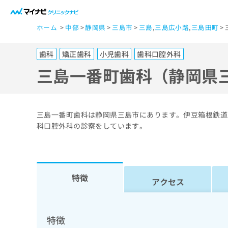
一
ホーム
中部
静岡県
三島市
三島
,
三島広小路
,
三島田町
般
ユ
歯科
矯正歯科
小児歯科
歯科口腔外科
ー
ザ
三島一番町歯科（静岡県
ー
の
方
三島一番町歯科は静岡県三島市にあります。伊豆箱根鉄道
は
科口腔外科の診察をしています。
こ
ち
ら
特徴
アクセス
医
マ
療
イ
ナ
関
特徴
ビ