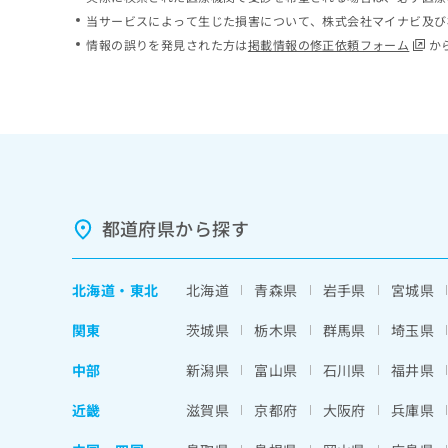
ち
み
当サービスによって生じた損害について、株式会社マイナビ及び
ら
は
情報の誤りを発見された方は
掲載情報の修正依頼フォーム
か
こ
ち
そ
ら
の
他
の
お
問
い
都道府県から探す
合
わ
せ
北海道
・
東北
北海道
青森県
岩手県
宮城県
は
こ
関東
茨城県
栃木県
群馬県
埼玉県
ち
ら
中部
新潟県
富山県
石川県
福井県
近畿
滋賀県
京都府
大阪府
兵庫県