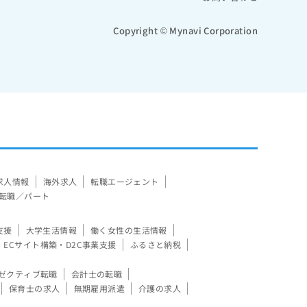
Copyright © Mynavi Corporation
求人情報
海外求人
転職エージェント
転職／パート
支援
大学生活情報
働く女性の生活情報
ECサイト構築・D2C事業支援
ふるさと納税
ゼクティブ転職
会計士の転職
保育士の求人
無期雇用派遣
介護の求人