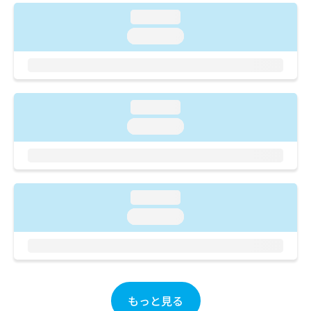
ご了
ら
み
承く
loading...
は
ださ
こ
loading...
無
い。
ち
料
ら
情
報
拡
掲
充
loading...
載
の
情
loading...
お
報
申
の
し
修
込
正
み
は
loading...
は
こ
loading...
こ
ち
ち
ら
ら
そ
の
他
もっと見る
の