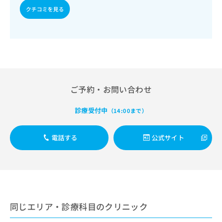
出
稿
クリ
資
クチコミを見る
稿
ニッ
の
料
クナ
の
お
の
ビサ
お
問
ご
イト
問
い
請
への
い
合
お問
求
合
合せ
わ
は
フォ
わ
せ
こ
ーム
せ
は
ち
ご予約・お問い合わせ
とな
は
こ
ら
りま
こ
ち
す。
診療受付中
（14:00まで）
ち
ら
クリ
無
ら
ニッ
料
クの
資
情
電話する
公式サイト
予
料
報
約・
の
症状
拡
のご
ご
充
相談
請
の
など
求
お
はで
は
申
きま
同じエリア・診療科目のクリニック
こ
せん
し
ので
ち
込