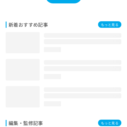
お
問
い
合
新着おすすめ記事
もっと見る
わ
せ
は
こ
ち
loading...
ら
loading...
loading...
編集・監修記事
もっと見る