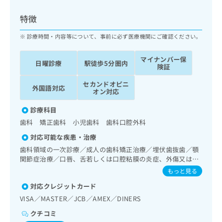
ッ
は
ク
こ
特徴
ナ
ち
ビ
診療時間・内容等について、事前に必ず医療機関にご確認ください。
ら
に
関
マイナンバー保
広
日曜診療
駅徒歩5分圏内
す
広
険証
告
る
告
代
セカンドオピニ
お
出
外国語対応
オン対応
理
問
稿
店
い
の
診療科目
合
の
お
歯科 矯正歯科 小児歯科 歯科口腔外科
わ
方
問
せ
い
は
対応可能な疾患・治療
は
合
こ
歯科領域の一次診療／成人の歯科矯正治療／埋伏歯抜歯／顎
こ
わ
ち
関節症治療／口唇、舌若しくは口腔粘膜の炎症、外傷又は腫
ち
せ
瘍の治療
ら
もっと見る
ら
は
こ
対応クレジットカード
こち
ち
広
VISA／MASTER／JCB／AMEX／DINERS
らは
広
ら
告
マイ
クチコミ
告
出
ナビ