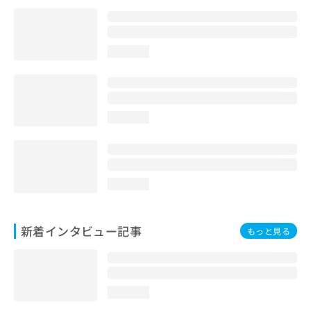
loading...
loading...
loading...
新着インタビュー記事
もっと見る
loading...