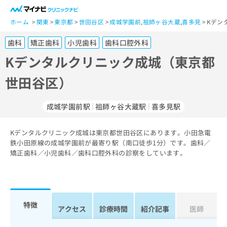
一
般
ホーム
関東
東京都
世田谷区
成城学園前
,
祖師ヶ谷大蔵
,
喜多見
Kデン
ユ
歯科
矯正歯科
小児歯科
歯科口腔外科
ー
ザ
Kデンタルクリニック成城（東京都
ー
世田谷区）
の
方
は
成城学園前駅
祖師ヶ谷大蔵駅
喜多見駅
こ
ち
Kデンタルクリニック成城は東京都世田谷区にあります。小田急電
ら
鉄小田原線の成城学園前が最寄り駅（南口徒歩1分）です。歯科／
矯正歯科／小児歯科／歯科口腔外科の診察をしています。
医
マ
療
イ
関
ナ
係
ビ
者
ク
特徴
アクセス
診療時間
紹介記事
医師
の
リ
方
ニ