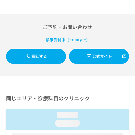
出
稿
クリ
資
稿
ニッ
の
料
クナ
の
お
の
ビサ
お
問
ご
イト
問
ご予約・お問い合わせ
い
請
への
い
合
お問
求
合
合せ
わ
は
診療受付中
（13:00まで）
フォ
わ
せ
こ
ーム
せ
は
ち
とな
は
電話する
公式サイト
こ
ら
りま
こ
ち
す。
ち
ら
クリ
無
ら
ニッ
料
クの
資
情
予
料
報
約・
の
症状
拡
同じエリア・診療科目のクリニック
のご
ご
充
相談
請
の
など
求
お
loading...
はで
は
申
きま
loading...
こ
せん
し
ので
ち
込