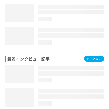
loading...
loading...
新着インタビュー記事
もっと見る
loading...
loading...