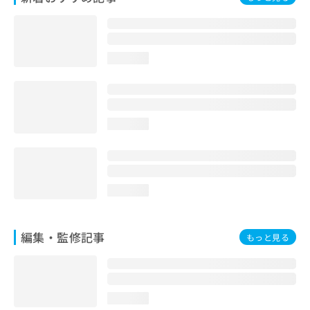
お
問
い
合
loading...
わ
せ
は
こ
ち
loading...
ら
loading...
編集・監修記事
もっと見る
loading...