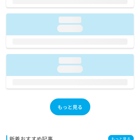
ご了
ら
み
承く
は
ださ
こ
無
い。
loading...
ち
料
ら
loading...
情
報
拡
掲
充
載
の
情
お
loading...
報
申
の
loading...
し
修
込
正
み
は
は
こ
こ
ち
ち
ら
もっと見る
ら
そ
の
他
新着おすすめ記事
の
もっと見る