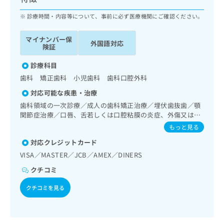
ッ
は
ク
診療時間・内容等について、事前に必ず医療機関にご確認ください。
こ
ナ
ち
ビ
ら
マイナンバー保
外国語対応
に
険証
関
広
す
診療科目
広
告
る
告
歯科 矯正歯科 小児歯科 歯科口腔外科
代
お
出
対応可能な疾患・治療
理
問
稿
店
い
歯科領域の一次診療／成人の歯科矯正治療／埋伏歯抜歯／顎
の
関節症治療／口唇、舌若しくは口腔粘膜の炎症、外傷又は腫
合
の
お
瘍の治療
わ
方
問
もっと見る
せ
い
は
対応クレジットカード
は
合
こ
VISA／MASTER／JCB／AMEX／DINERS
こ
わ
ち
ち
せ
クチコミ
ら
ら
は
こ
クチコミを見る
こち
ち
広
らは
広
ら
告
マイ
告
出
ナビ