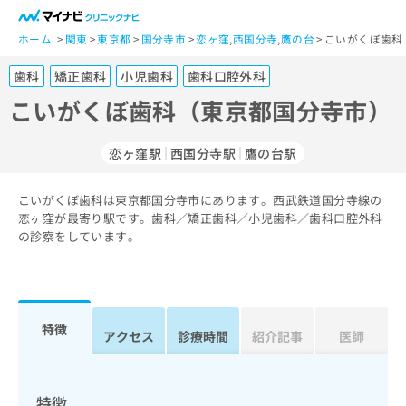
一
般
ホーム
関東
東京都
国分寺市
恋ヶ窪
,
西国分寺
,
鷹の台
こいがくぼ歯科
ユ
歯科
矯正歯科
小児歯科
歯科口腔外科
ー
ザ
こいがくぼ歯科（東京都国分寺市）
ー
の
恋ヶ窪駅
西国分寺駅
鷹の台駅
方
は
こ
こいがくぼ歯科は東京都国分寺市にあります。西武鉄道国分寺線の
恋ヶ窪が最寄り駅です。歯科／矯正歯科／小児歯科／歯科口腔外科
ち
の診察をしています。
ら
医
マ
療
イ
関
ナ
特徴
アクセス
診療時間
紹介記事
医師
係
ビ
者
ク
の
リ
方
ニ
特徴