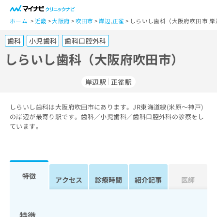
一
般
ホーム
近畿
大阪府
吹田市
岸辺
,
正雀
しらいし歯科（大阪府吹田市 岸
ユ
歯科
小児歯科
歯科口腔外科
ー
ザ
しらいし歯科（大阪府吹田市）
ー
の
岸辺駅
正雀駅
方
は
こ
しらいし歯科は大阪府吹田市にあります。JR東海道線(米原～神戸)
の岸辺が最寄り駅です。歯科／小児歯科／歯科口腔外科の診察をし
ち
ています。
ら
医
マ
療
イ
関
ナ
特徴
アクセス
診療時間
紹介記事
医師
係
ビ
者
ク
の
リ
方
ニ
特徴