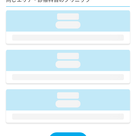
ご了
ら
み
承く
は
ださ
こ
無
い。
loading...
ち
料
loading...
ら
情
報
拡
掲
充
載
の
情
loading...
お
報
loading...
申
の
し
修
込
正
み
は
は
こ
こ
loading...
ち
ち
ら
loading...
ら
そ
の
他
の