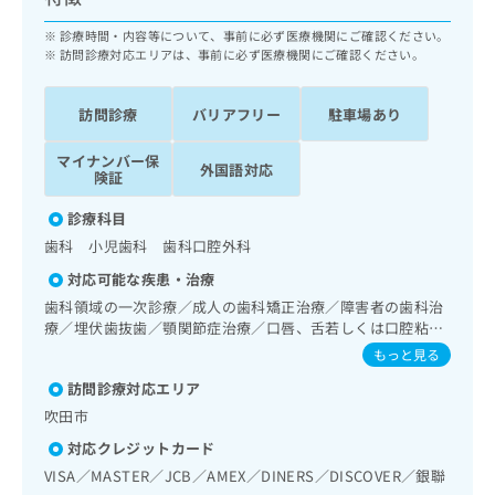
ッ
は
ク
診療時間・内容等について、事前に必ず医療機関にご確認ください。
こ
ナ
訪問診療対応エリアは、事前に必ず医療機関にご確認ください。
ち
ビ
ら
に
訪問診療
バリアフリー
駐車場あり
関
広
す
広
告
マイナンバー保
る
外国語対応
告
険証
代
お
出
理
問
稿
診療科目
店
い
の
歯科 小児歯科 歯科口腔外科
合
の
お
わ
対応可能な疾患・治療
方
問
せ
い
は
歯科領域の一次診療／成人の歯科矯正治療／障害者の歯科治
は
合
療／埋伏歯抜歯／顎関節症治療／口唇、舌若しくは口腔粘膜
こ
こ
わ
の炎症、外傷又は腫瘍の治療
ち
もっと見る
ち
せ
ら
ら
訪問診療対応エリア
は
こ
吹田市
こち
ち
広
らは
対応クレジットカード
広
ら
告
マイ
VISA／MASTER／JCB／AMEX／DINERS／DISCOVER／銀聯
告
出
ナビ