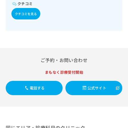
出
稿
クリ
資
クチコミ
稿
ニッ
の
料
クナ
の
お
クチコミを見る
の
ビサ
お
問
ご
イト
問
い
請
への
い
合
お問
求
合
合せ
わ
は
フォ
わ
せ
こ
ーム
せ
は
ち
とな
は
こ
ら
りま
こ
ご予約・お問い合わせ
ち
す。
ち
ら
クリ
無
ら
ニッ
まもなく診療受付開始
料
クの
資
情
予
料
報
約・
電話する
公式サイト
の
症状
拡
のご
ご
充
相談
請
の
など
求
お
はで
は
申
きま
こ
せん
し
ので
ち
込
同じエリア・診療科目のクリニック