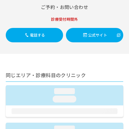
出
稿
クリ
資
ご予約・お問い合わせ
稿
ニッ
の
料
クナ
の
お
の
ビサ
お
診療受付時間外
問
ご
イト
問
い
請
への
い
合
お問
求
電話する
公式サイト
合
合せ
わ
は
フォ
わ
せ
こ
ーム
せ
は
ち
とな
は
こ
ら
りま
こ
ち
す。
ち
ら
クリ
無
ら
ニッ
同じエリア・診療科目のクリニック
料
クの
資
情
予
料
報
約・
の
症状
loading...
拡
のご
ご
充
loading...
相談
請
の
など
求
お
はで
は
申
きま
こ
せん
し
ので
ち
込
loading...