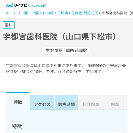
一
般
ホーム
中国・四国
山口県
下松市
生野屋
,
周防花岡
宇都宮歯科医院（
ユ
歯科
ー
ザ
宇都宮歯科医院（山口県下松市）
ー
の
生野屋駅
周防花岡駅
方
は
こ
宇都宮歯科医院は山口県下松市にあります。JR岩徳線の生野屋が最
寄り駅（徒歩約10分）です。歯科の診察をしています。
ち
ら
医
マ
療
イ
特徴
アクセス
診療時間
紹介記事
医師
関
ナ
係
ビ
者
ク
の
リ
特徴
方
ニ