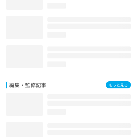
お
loading...
問
い
合
わ
せ
loading...
は
こ
ち
ら
loading...
編集・監修記事
もっと見る
loading...