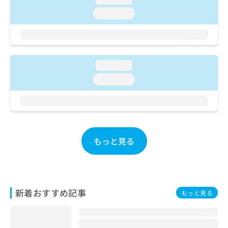
ご了
ら
み
承く
loading...
は
ださ
こ
無
い。
ち
料
ら
情
報
loading...
拡
掲
充
載
loading...
の
情
お
報
申
の
し
修
込
正
み
もっと見る
は
は
こ
こ
ち
ち
ら
ら
新着おすすめ記事
もっと見る
そ
の
他
の