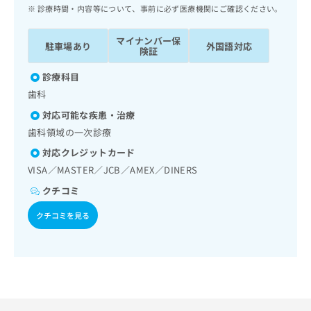
ッ
は
診療時間・内容等について、事前に必ず医療機関にご確認ください。
ク
こ
ナ
ち
マイナンバー保
駐車場あり
外国語対応
ビ
険証
ら
に
関
診療科目
広
す
広
歯科
告
る
告
代
対応可能な疾患・治療
お
出
理
問
歯科領域の一次診療
稿
店
い
の
対応クレジットカード
合
の
お
VISA／MASTER／JCB／AMEX／DINERS
わ
方
問
せ
い
クチコミ
は
は
合
こ
こ
クチコミを見る
わ
ち
ち
せ
ら
ら
は
こ
こち
ち
広
らは
広
ら
告
マイ
告
出
ナビ