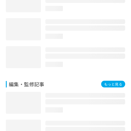
お
loading...
問
い
合
わ
せ
loading...
は
こ
ち
ら
loading...
編集・監修記事
もっと見る
loading...