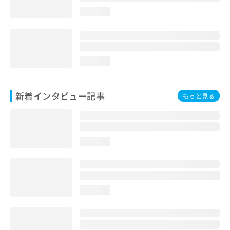
loading...
loading...
新着インタビュー記事
もっと見る
loading...
loading...