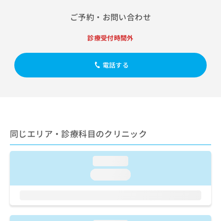
出
稿
クリ
資
稿
ニッ
の
料
ご予約・お問い合わせ
クナ
の
お
の
ビサ
お
問
ご
イト
診療受付時間外
問
い
請
への
い
合
お問
求
合
合せ
わ
は
電話する
フォ
わ
せ
こ
ーム
せ
は
ち
とな
は
こ
ら
りま
こ
ち
す。
ち
ら
クリ
無
ら
ニッ
料
クの
同じエリア・診療科目のクリニック
資
情
予
料
報
約・
の
症状
拡
loading...
のご
ご
充
相談
loading...
請
の
など
求
お
はで
は
申
きま
こ
せん
し
ので
ち
込