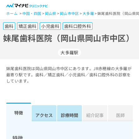
一
般
ホーム
中国・四国
岡山県
岡山市中区
大多羅
妹尾歯科医院（岡山県岡
ユ
歯科
矯正歯科
小児歯科
歯科口腔外科
ー
ザ
妹尾歯科医院（岡山県岡山市中区）
ー
の
大多羅駅
方
は
こ
妹尾歯科医院は岡山県岡山市中区にあります。JR赤穂線の大多羅が
最寄り駅です。歯科／矯正歯科／小児歯科／歯科口腔外科の診察を
ち
しています。
ら
医
マ
療
イ
関
ナ
特徴
アクセス
診療時間
紹介記事
医師
係
ビ
者
ク
の
リ
方
ニ
特徴