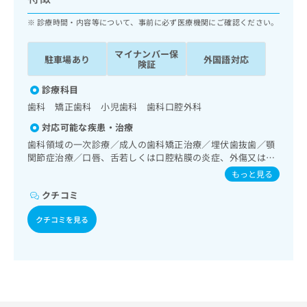
ッ
は
ク
診療時間・内容等について、事前に必ず医療機関にご確認ください。
こ
ナ
ち
ビ
ら
マイナンバー保
駐車場あり
外国語対応
に
険証
関
広
す
診療科目
広
告
る
告
歯科 矯正歯科 小児歯科 歯科口腔外科
代
お
出
対応可能な疾患・治療
理
問
稿
店
い
歯科領域の一次診療／成人の歯科矯正治療／埋伏歯抜歯／顎
の
関節症治療／口唇、舌若しくは口腔粘膜の炎症、外傷又は腫
合
の
お
瘍の治療
わ
方
問
もっと見る
せ
い
は
クチコミ
は
合
こ
こ
わ
ち
クチコミを見る
ち
せ
ら
ら
は
こ
こち
ち
広
らは
広
ら
告
マイ
告
出
ナビ