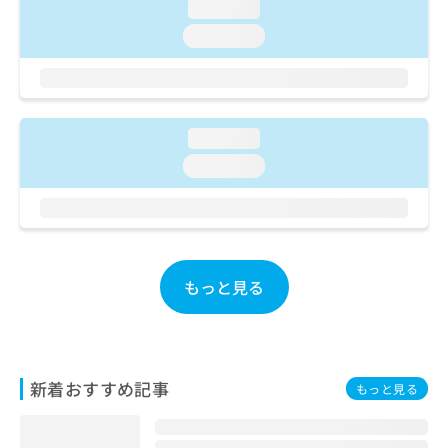
ご了
ら
loading...
み
承く
は
loading...
ださ
こ
無
い。
ち
料
ら
情
報
拡
掲
loading...
充
載
loading...
の
情
お
報
申
の
し
修
込
正
み
は
もっと見る
は
こ
こ
ち
ち
ら
ら
そ
新着おすすめ記事
もっと見る
の
他
の