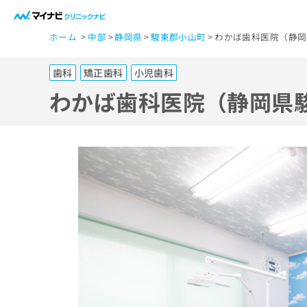
一
ホーム
中部
静岡県
駿東郡小山町
わかば歯科医院（静岡
般
ユ
歯科
矯正歯科
小児歯科
ー
ザ
わかば歯科医院（静岡県
ー
の
方
は
こ
ち
ら
医
マ
療
イ
ナ
関
ビ