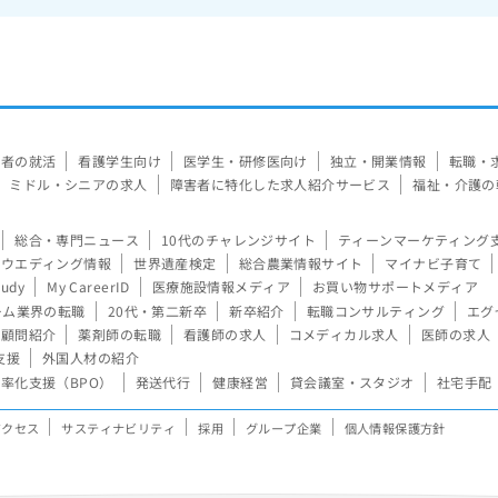
験者の就活
看護学生向け
医学生・研修医向け
独立・開業情報
転職・
ミドル・シニアの求人
障害者に特化した求人紹介サービス
福祉・介護の
総合・専門ニュース
10代のチャレンジサイト
ティーンマーケティング
ウエディング情報
世界遺産検定
総合農業情報サイト
マイナビ子育て
tudy
My CareerID
医療施設情報メディア
お買い物サポートメディア
ーム業界の転職
20代・第二新卒
新卒紹介
転職コンサルティング
エグ
顧問紹介
薬剤師の転職
看護師の求人
コメディカル求人
医師の求人
支援
外国人材の紹介
率化支援（BPO）
発送代行
健康経営
貸会議室・スタジオ
社宅手配
アクセス
サスティナビリティ
採用
グループ企業
個人情報保護方針