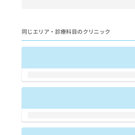
ち
み
ら
は
こ
ち
そ
ら
同じエリア・診療科目のクリニック
の
他
の
お
問
い
合
わ
せ
は
こ
ち
ら