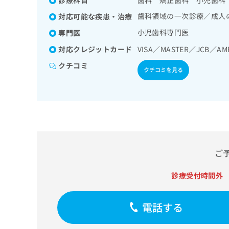
拡
資
きま
充
歯科領域の一次診療／成人
料
対応可能な疾患・治療
せん
の
ので
の
小児歯科専門医
専門医
ご了
お
ご
承く
申
請
対応クレジットカード
VISA／MASTER／JCB／AM
ださ
し
求
い。
クチコミ
込
は
クチコミを見る
み
こ
は
ち
こ
ら
ち
ら
無
料
掲
情
ご
載
報
情
拡
診療受付時間外
報
充
の
の
修
お
電話する
正
申
は
し
こ
込