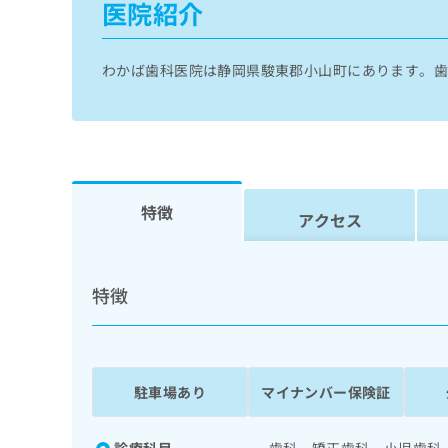
医院紹介
せ
こち
ち
らは
は
マイ
こ
ら
ナビ
ち
わかば歯科医院は静岡県駿東郡小山町にあります。
クリ
ら
ニッ
クナ
広
ビサ
広
資
イト
告
告
への
料
出
出
お問
の
稿
合せ
稿
ご
の
フォ
特徴
の
アクセス
請
お
ーム
お
求
問
とな
問
りま
は
い
い
す。
こ
合
特徴
合
クリ
ち
わ
ニッ
わ
ら
せ
クの
せ
は
予
は
約・
こ
こ
無
症状
ち
駐車場あり
マイナンバー保険証
ち
のご
料
ら
相談
ら
情
など
報
はで
診療科目
歯科 矯正歯科 小児歯科