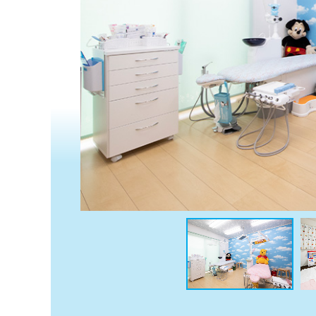
係
ク
者
リ
の
ニ
ッ
方
ク
は
ナ
こ
ビ
ち
に
関
ら
す
る
お
広
広
問
告
告
い
出
代
合
稿
わ
理
の
せ
店
お
は
の
問
こ
い
方
ち
合
ら
は
わ
こ