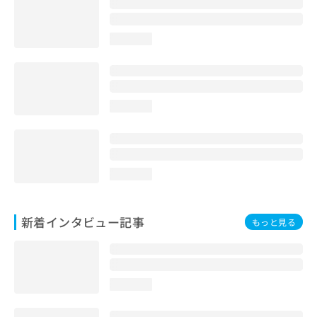
loading...
loading...
loading...
新着インタビュー記事
もっと見る
loading...