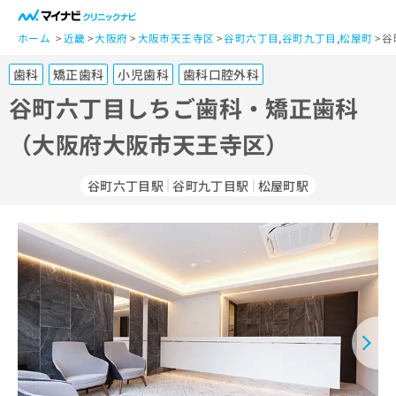
一
般
ホーム
近畿
大阪府
大阪市天王寺区
谷町六丁目
,
谷町九丁目
,
松屋町
谷
ユ
歯科
矯正歯科
小児歯科
歯科口腔外科
ー
ザ
谷町六丁目しちご歯科・矯正歯科
ー
（大阪府大阪市天王寺区）
の
方
は
谷町六丁目駅
谷町九丁目駅
松屋町駅
こ
ち
ら
医
マ
療
イ
関
ナ
係
ビ
者
ク
の
リ
方
ニ