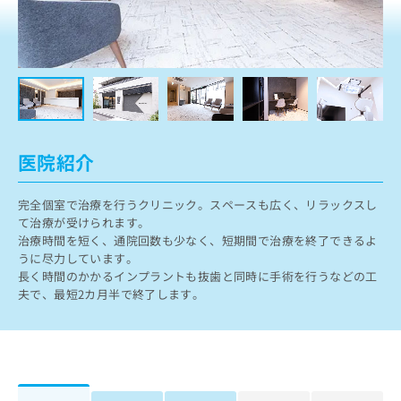
ッ
は
ク
こ
ナ
ち
ビ
ら
に
関
広
す
広
告
る
告
代
お
出
医院紹介
理
問
稿
店
い
の
完全個室で治療を行うクリニック。スペースも広く、リラックスし
合
の
お
て治療が受けられます。
わ
方
問
治療時間を短く、通院回数も少なく、短期間で治療を終了できるよ
せ
い
は
うに尽力しています。
は
合
こ
長く時間のかかるインプラントも抜歯と同時に手術を行うなどの工
こ
わ
ち
夫で、最短2カ月半で終了します。
ち
せ
ら
ら
は
こ
こち
ち
広
らは
広
ら
告
マイ
告
出
ナビ