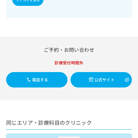
ご了
ら
み
承く
は
ださ
こ
無
い。
ち
料
ら
情
報
拡
掲
充
載
ご予約・お問い合わせ
の
情
お
報
診療受付時間外
申
の
し
修
込
正
電話する
公式サイト
み
は
は
こ
こ
ち
ち
ら
ら
そ
同じエリア・診療科目のクリニック
の
他
の