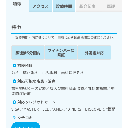
出
稿
クリ
資
特徴
アクセス
診療時間
紹介記事
医師
稿
ニッ
の
料
クナ
の
お
の
ビサ
お
問
ご
イト
問
い
請
特徴
への
い
合
お問
求
合
合せ
わ
は
診療時間・内容等について、事前に必ず医療機関にご確認ください。
フォ
わ
せ
こ
ーム
せ
は
ち
マイナンバー保
とな
駅徒歩5分圏内
外国語対応
は
こ
ら
険証
りま
こ
ち
す。
ち
ら
診療科目
クリ
無
ら
ニッ
歯科 矯正歯科 小児歯科 歯科口腔外科
料
クの
資
情
予
対応可能な疾患・治療
料
報
約・
歯科領域の一次診療／成人の歯科矯正治療／埋伏歯抜歯／顎
の
症状
拡
関節症治療
のご
ご
充
相談
請
対応クレジットカード
の
など
求
お
VISA／MASTER／JCB／AMEX／DINERS／DISCOVER／銀聯
はで
は
申
きま
クチコミ
こ
せん
し
ので
ち
込
クチコミを見る