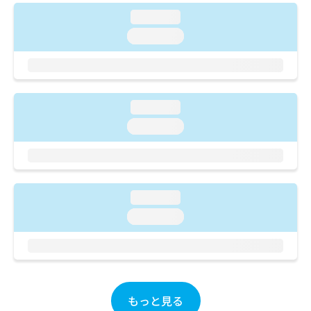
ご了
ら
み
承く
loading...
は
ださ
こ
loading...
無
い。
ち
料
ら
情
報
拡
掲
充
loading...
載
の
情
loading...
お
報
申
の
し
修
込
正
み
は
loading...
は
こ
loading...
こ
ち
ち
ら
ら
そ
の
他
もっと見る
の