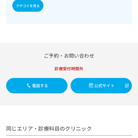
出
稿
クリ
資
クチコミを見る
稿
ニッ
の
料
クナ
の
お
の
ビサ
お
問
ご
イト
問
い
請
への
い
合
お問
求
合
合せ
わ
は
フォ
わ
せ
こ
ーム
せ
は
ち
ご予約・お問い合わせ
とな
は
こ
ら
りま
こ
ち
す。
診療受付時間外
ち
ら
クリ
無
ら
ニッ
料
クの
資
情
電話する
公式サイト
予
料
報
約・
の
症状
拡
のご
ご
充
相談
請
の
など
求
お
はで
は
申
きま
同じエリア・診療科目のクリニック
こ
せん
し
ので
ち
込