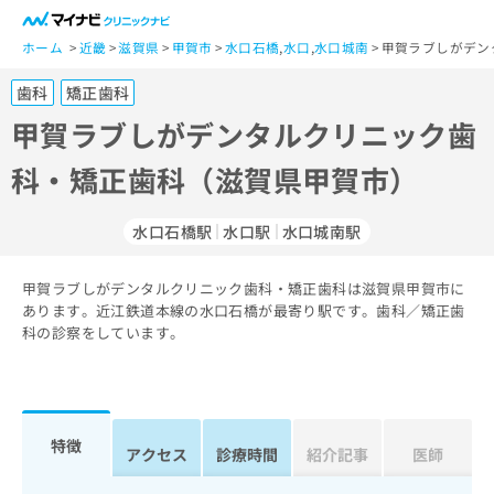
一
般
ホーム
近畿
滋賀県
甲賀市
水口石橋
,
水口
,
水口城南
甲賀ラブしがデン
ユ
歯科
矯正歯科
ー
ザ
甲賀ラブしがデンタルクリニック歯
ー
科・矯正歯科（滋賀県甲賀市）
の
方
は
水口石橋駅
水口駅
水口城南駅
こ
ち
甲賀ラブしがデンタルクリニック歯科・矯正歯科は滋賀県甲賀市に
ら
あります。近江鉄道本線の水口石橋が最寄り駅です。歯科／矯正歯
科の診察をしています。
医
マ
療
イ
関
ナ
係
ビ
者
ク
特徴
アクセス
診療時間
紹介記事
医師
の
リ
方
ニ