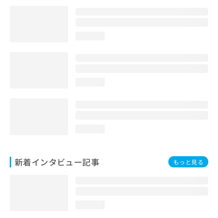
loading...
loading...
loading...
新着インタビュー記事
もっと見る
loading...