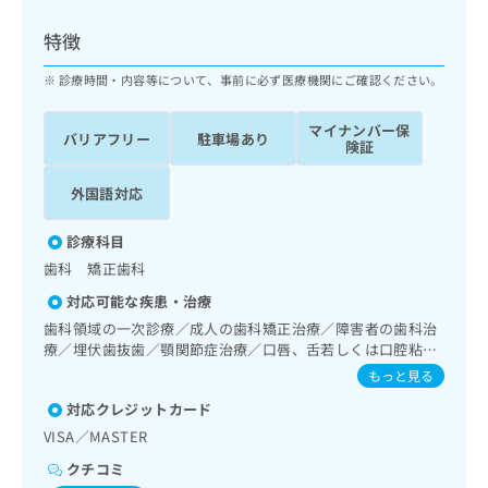
ッ
は
ク
こ
特徴
ナ
ち
ビ
診療時間・内容等について、事前に必ず医療機関にご確認ください。
ら
に
関
マイナンバー保
広
バリアフリー
駐車場あり
す
広
険証
告
る
告
代
お
出
外国語対応
理
問
稿
店
い
の
診療科目
合
の
お
歯科 矯正歯科
わ
方
問
せ
い
は
対応可能な疾患・治療
は
合
こ
歯科領域の一次診療／成人の歯科矯正治療／障害者の歯科治
こ
わ
ち
療／埋伏歯抜歯／顎関節症治療／口唇、舌若しくは口腔粘膜
ち
せ
の炎症、外傷又は腫瘍の治療
ら
もっと見る
ら
は
こ
対応クレジットカード
こち
ち
広
VISA／MASTER
らは
広
ら
告
マイ
クチコミ
告
出
ナビ