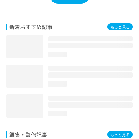
お
問
い
合
新着おすすめ記事
もっと見る
わ
せ
は
こ
ち
loading...
ら
loading...
loading...
編集・監修記事
もっと見る