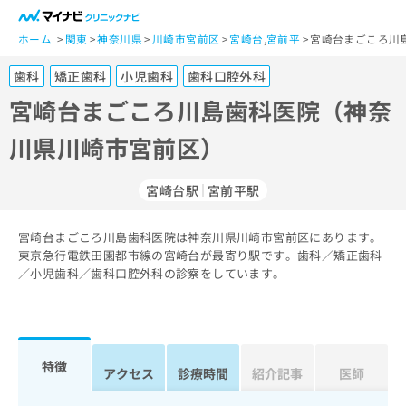
一
般
ホーム
関東
神奈川県
川崎市宮前区
宮崎台
,
宮前平
宮崎台まごころ川
ユ
歯科
矯正歯科
小児歯科
歯科口腔外科
ー
ザ
宮崎台まごころ川島歯科医院（神奈
ー
川県川崎市宮前区）
の
方
は
宮崎台駅
宮前平駅
こ
ち
宮崎台まごころ川島歯科医院は神奈川県川崎市宮前区にあります。
ら
東京急行電鉄田園都市線の宮崎台が最寄り駅です。歯科／矯正歯科
／小児歯科／歯科口腔外科の診察をしています。
医
マ
療
イ
関
ナ
係
ビ
者
ク
特徴
アクセス
診療時間
紹介記事
医師
の
リ
方
ニ