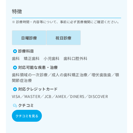
ッ
は
ク
こ
特徴
ナ
ち
ビ
診療時間・内容等について、事前に必ず医療機関にご確認ください。
ら
に
関
広
日曜診療
祝日診療
す
広
告
る
告
代
お
診療科目
出
理
問
稿
歯科 矯正歯科 小児歯科 歯科口腔外科
店
い
の
対応可能な疾患・治療
合
の
お
わ
歯科領域の一次診療／成人の歯科矯正治療／埋伏歯抜歯／顎
方
問
せ
関節症治療
い
は
は
合
こ
対応クレジットカード
こ
わ
ち
VISA／MASTER／JCB／AMEX／DINERS／DISCOVER
ち
せ
ら
ら
は
クチコミ
こ
こち
クチコミを見る
ち
広
らは
広
ら
告
マイ
告
出
ナビ