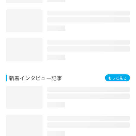
loading...
loading...
新着インタビュー記事
もっと見る
loading...
loading...