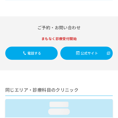
出
稿
クリ
資
稿
ニッ
の
料
クナ
の
お
の
ビサ
お
問
ご
イト
問
い
請
への
ご予約・お問い合わせ
い
合
お問
求
合
合せ
わ
は
フォ
わ
まもなく診療受付開始
せ
こ
ーム
せ
は
ち
とな
は
こ
ら
りま
電話する
公式サイト
こ
ち
す。
ち
ら
クリ
無
ら
ニッ
料
クの
資
情
予
料
報
約・
の
症状
拡
のご
ご
同じエリア・診療科目のクリニック
充
相談
請
の
など
求
お
はで
は
loading...
申
きま
こ
せん
し
loading...
ので
ち
込