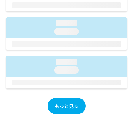
ご了
ら
み
承く
は
ださ
こ
無
い。
ち
料
loading...
ら
情
loading...
報
拡
掲
充
載
の
情
お
報
loading...
申
の
し
修
loading...
込
正
み
は
は
こ
こ
ち
ち
ら
ら
もっと見る
そ
の
他
の