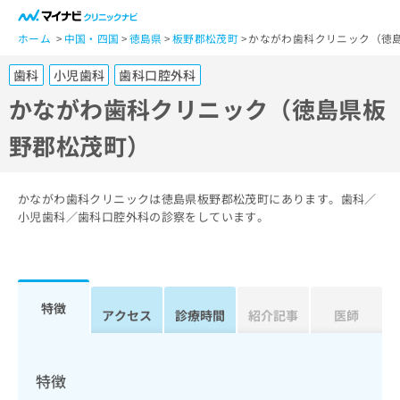
一
般
ホーム
中国・四国
徳島県
板野郡松茂町
かながわ歯科クリニック（徳
ユ
歯科
小児歯科
歯科口腔外科
ー
ザ
かながわ歯科クリニック（徳島県板
ー
野郡松茂町）
の
方
は
こ
かながわ歯科クリニックは徳島県板野郡松茂町にあります。歯科／
ち
小児歯科／歯科口腔外科の診察をしています。
ら
医
マ
療
イ
特徴
関
アクセス
診療時間
紹介記事
医師
ナ
係
ビ
者
ク
の
リ
特徴
方
ニ