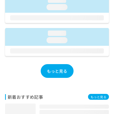
loading...
ご了
ら
み
承く
loading...
は
ださ
こ
無
い。
ち
料
ら
情
報
loading...
拡
掲
充
載
loading...
の
情
お
報
申
の
し
修
込
正
み
は
もっと見る
は
こ
こ
ち
ち
ら
ら
新着おすすめ記事
そ
もっと見る
の
他
の