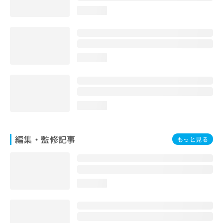
お
loading...
問
い
合
わ
せ
loading...
は
こ
ち
ら
loading...
編集・監修記事
もっと見る
loading...