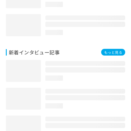
loading...
loading...
新着インタビュー記事
もっと見る
loading...
loading...