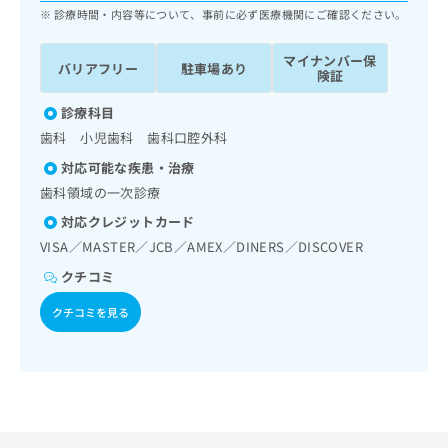
ッ
は
診療時間・内容等について、事前に必ず医療機関にご確認ください。
ク
こ
ナ
ち
マイナンバー保
バリアフリー
駐車場あり
ビ
険証
ら
に
関
診療科目
広
す
広
歯科 小児歯科 歯科口腔外科
告
る
告
代
対応可能な疾患・治療
お
出
理
問
歯科領域の一次診療
稿
店
い
の
対応クレジットカード
合
の
お
VISA／MASTER／JCB／AMEX／DINERS／DISCOVER
わ
方
問
せ
い
は
クチコミ
は
合
こ
こ
クチコミを見る
わ
ち
ち
せ
ら
ら
は
こ
こち
ち
広
らは
広
ら
告
マイ
告
出
ナビ