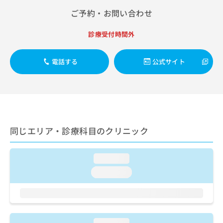
出
稿
クリ
資
ご予約・お問い合わせ
稿
ニッ
の
料
クナ
の
お
の
ビサ
お
問
診療受付時間外
ご
イト
問
い
請
への
い
合
お問
求
電話する
公式サイト
合
合せ
わ
は
フォ
わ
せ
こ
ーム
せ
は
ち
とな
は
こ
ら
りま
こ
ち
す。
ち
ら
クリ
無
ら
ニッ
料
同じエリア・診療科目のクリニック
クの
資
情
予
料
報
約・
の
症状
拡
loading...
のご
ご
充
loading...
相談
請
の
など
求
お
はで
は
申
きま
こ
せん
し
ので
ち
込