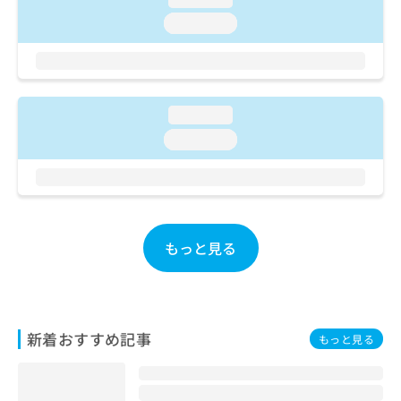
ご了
ら
み
承く
loading...
は
ださ
こ
無
い。
ち
料
ら
情
報
loading...
拡
掲
充
載
loading...
の
情
お
報
申
の
し
修
込
正
み
もっと見る
は
は
こ
こ
ち
ち
ら
ら
新着おすすめ記事
もっと見る
そ
の
他
の