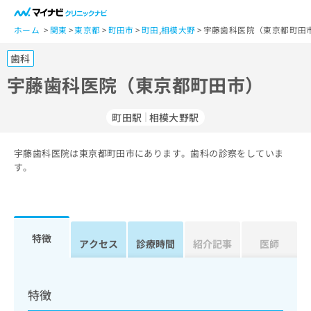
一
般
ホーム
関東
東京都
町田市
町田
,
相模大野
宇藤歯科医院（東京都町田
ユ
歯科
ー
ザ
宇藤歯科医院（東京都町田市）
ー
の
町田駅
相模大野駅
方
は
こ
宇藤歯科医院は東京都町田市にあります。歯科の診察をしていま
す。
ち
ら
医
マ
療
イ
特徴
アクセス
診療時間
紹介記事
医師
関
ナ
係
ビ
者
ク
の
リ
特徴
方
ニ