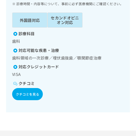
ッ
は
診療時間・内容等について、事前に必ず医療機関にご確認ください。
ク
こ
ナ
ち
セカンドオピニ
外国語対応
ビ
オン対応
ら
に
関
診療科目
広
す
広
歯科
告
る
告
代
対応可能な疾患・治療
お
出
理
問
歯科領域の一次診療／埋伏歯抜歯／顎関節症治療
稿
店
い
の
対応クレジットカード
合
の
お
VISA
わ
方
問
せ
い
クチコミ
は
は
合
こ
こ
クチコミを見る
わ
ち
ち
せ
ら
ら
は
こ
こち
ち
広
らは
広
ら
告
マイ
告
出
ナビ