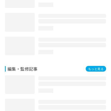
お
loading...
問
い
合
わ
せ
loading...
は
こ
ち
ら
loading...
編集・監修記事
もっと見る
loading...