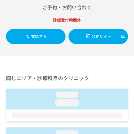
出
稿
クリ
資
ご予約・お問い合わせ
稿
ニッ
の
料
クナ
の
お
の
ビサ
お
診療受付時間外
問
ご
イト
問
い
請
への
い
合
お問
求
電話する
公式サイト
合
合せ
わ
は
フォ
わ
せ
こ
ーム
せ
は
ち
とな
は
こ
ら
りま
こ
ち
す。
ち
ら
クリ
無
ら
ニッ
同じエリア・診療科目のクリニック
料
クの
資
情
予
料
報
約・
の
症状
loading...
拡
のご
ご
充
loading...
相談
請
の
など
求
お
はで
は
申
きま
こ
せん
し
ので
ち
込
loading...