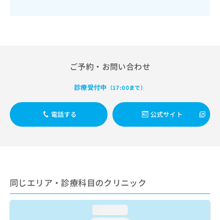
出
稿
クリ
資
稿
ニッ
の
料
クナ
の
お
の
ビサ
お
問
ご
イト
問
い
請
への
い
合
お問
求
合
合せ
わ
は
ご予約・お問い合わせ
フォ
わ
せ
こ
ーム
せ
は
ち
診療受付中
とな
（17:00まで）
は
こ
ら
りま
こ
ち
す。
ち
ら
クリ
電話する
公式サイト
無
ら
ニッ
料
クの
資
情
予
料
報
約・
の
症状
拡
のご
ご
充
相談
請
の
など
同じエリア・診療科目のクリニック
求
お
はで
は
申
きま
こ
せん
し
loading...
ので
ち
込