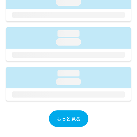
ご了
ら
loading...
み
承く
は
ださ
こ
無
い。
ち
料
ら
情
loading...
報
拡
掲
loading...
充
載
の
情
お
報
申
の
し
修
loading...
込
正
loading...
み
は
は
こ
こ
ち
ち
ら
ら
そ
もっと見る
の
他
の