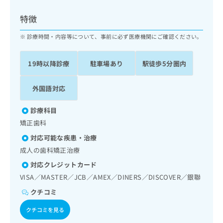
ッ
は
ク
こ
特徴
ナ
ち
ビ
診療時間・内容等について、事前に必ず医療機関にご確認ください。
ら
に
関
広
19時以降診療
駐車場あり
駅徒歩5分圏内
す
広
告
る
告
代
お
出
外国語対応
理
問
稿
店
い
の
診療科目
合
の
お
矯正歯科
わ
方
問
せ
い
は
対応可能な疾患・治療
は
合
こ
成人の歯科矯正治療
こ
わ
ち
ち
対応クレジットカード
せ
ら
ら
は
VISA／MASTER／JCB／AMEX／DINERS／DISCOVER／銀聯
こ
クチコミ
こち
ち
広
らは
広
ら
告
クチコミを見る
マイ
告
出
ナビ