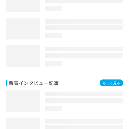
loading...
loading...
loading...
新着インタビュー記事
もっと見る
loading...