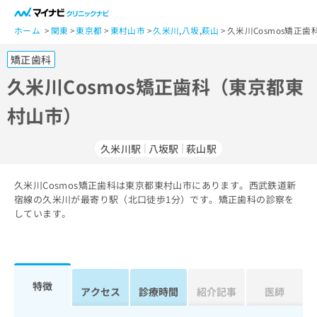
一
般
ホーム
関東
東京都
東村山市
久米川
,
八坂
,
萩山
久米川Cosmos矯正
ユ
矯正歯科
ー
ザ
久米川Cosmos矯正歯科（東京都東
ー
村山市）
の
方
は
久米川駅
八坂駅
萩山駅
こ
ち
久米川Cosmos矯正歯科は東京都東村山市にあります。西武鉄道新
ら
宿線の久米川が最寄り駅（北口徒歩1分）です。矯正歯科の診察を
しています。
医
マ
療
イ
関
ナ
係
ビ
者
ク
特徴
アクセス
診療時間
紹介記事
医師
の
リ
方
ニ