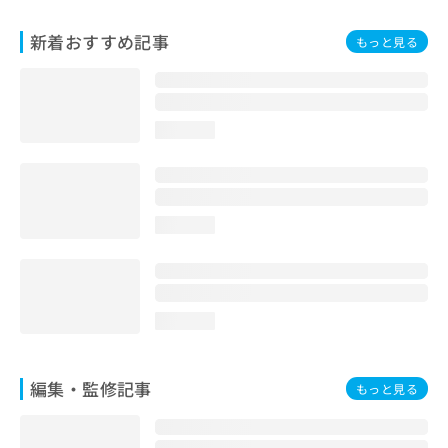
お
問
新着おすすめ記事
もっと見る
い
合
わ
せ
loading...
は
こ
ち
ら
loading...
loading...
編集・監修記事
もっと見る