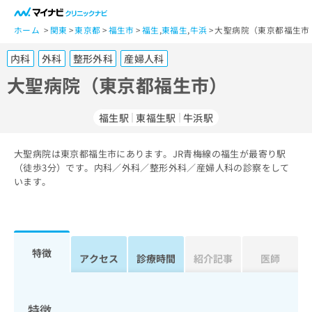
一
般
ホーム
関東
東京都
福生市
福生
,
東福生
,
牛浜
大聖病院（東京都福生市
ユ
内科
外科
整形外科
産婦人科
ー
ザ
大聖病院（東京都福生市）
ー
の
福生駅
東福生駅
牛浜駅
方
は
こ
大聖病院は東京都福生市にあります。JR青梅線の福生が最寄り駅
（徒歩3分）です。内科／外科／整形外科／産婦人科の診察をして
ち
います。
ら
医
マ
療
イ
関
ナ
特徴
アクセス
診療時間
紹介記事
医師
係
ビ
者
ク
の
リ
方
ニ
特徴