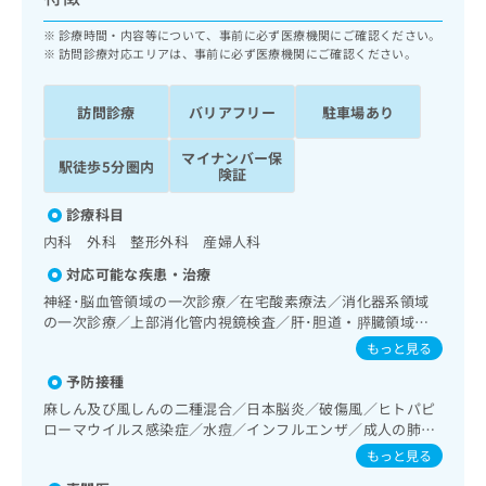
ッ
は
ク
診療時間・内容等について、事前に必ず医療機関にご確認ください。
こ
ナ
訪問診療対応エリアは、事前に必ず医療機関にご確認ください。
ち
ビ
ら
に
訪問診療
バリアフリー
駐車場あり
関
広
す
広
告
マイナンバー保
る
駅徒歩5分圏内
告
険証
代
お
出
理
問
稿
診療科目
店
い
の
内科 外科 整形外科 産婦人科
合
の
お
わ
対応可能な疾患・治療
方
問
せ
い
は
神経･脳血管領域の一次診療／在宅酸素療法／消化器系領域
は
合
の一次診療／上部消化管内視鏡検査／肝･胆道・膵臓領域の
こ
こ
わ
一次診療／循環器系領域の一次診療／ホルター型心電図検査
ち
もっと見る
ち
せ
／産科領域の一次診療／正常分娩／選択帝王切開術／緊急帝
ら
ら
予防接種
は
王切開術／婦人科領域の一次診療／更年期障害治療／内分
泌･代謝･栄養領域の一次診療／インスリン療法／糖尿病患者
こ
麻しん及び風しんの二種混合／日本脳炎／破傷風／ヒトパピ
こち
教育（食事療法、運動療法、自己血糖測定）／糖尿病による
ち
ローマウイルス感染症／水痘／インフルエンザ／成人の肺炎
広
らは
合併症に対する継続的な管理及び指導／筋・骨格系及び外傷
広
ら
球菌感染症／おたふくかぜ／B型肝炎
告
もっと見る
マイ
領域の一次診療／手の外科手術／アキレス腱断裂手術（筋・
告
出
ナビ