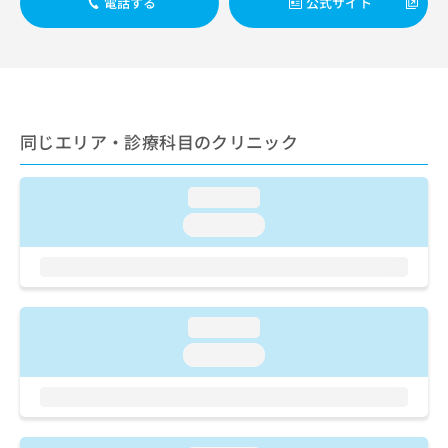
ご了
電話する
公式サイト
ら
み
承く
は
ださ
こ
無
い。
ち
料
ら
情
報
拡
掲
同じエリア・診療科目のクリニック
充
載
の
情
お
報
loading...
申
の
loading...
し
修
込
正
み
は
は
こ
こ
ち
loading...
ち
ら
ら
loading...
そ
の
他
の