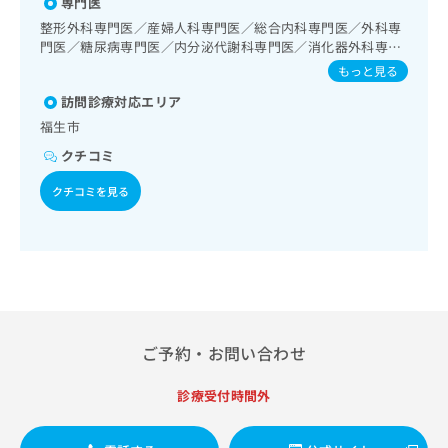
腱手術）／骨折観血的手術／人工股関節置換術（関節手術）
専門医
出
稿
クリ
資
／人工膝関節置換術（関節手術）／脊椎手術／椎間板摘出術
稿
ニッ
整形外科専門医／産婦人科専門医／総合内科専門医／外科専
の
料
／義肢装具の作成及び評価／運動器リハビリテーション／神
クナ
の
門医／糖尿病専門医／内分泌代謝科専門医／消化器外科専門
お
の
経ブロック／医療用麻薬によるがん疼痛治療／がんに伴う精
ビサ
お
医／老年病専門医／消化器内視鏡専門医／神経内科専門医
問
ご
もっと見る
イト
神症状のケア／ＭＲＩ撮影／マンモグラフィー検査（乳房撮
問
い
請
への
影）／CT撮影
訪問診療対応エリア
い
合
お問
求
合
福生市
合せ
わ
は
フォ
わ
せ
こ
クチコミ
ーム
せ
は
ち
とな
は
こ
ら
クチコミを見る
りま
こ
ち
す。
ち
ら
クリ
無
ら
ニッ
料
クの
資
情
予
料
報
約・
の
症状
拡
のご
ご
充
相談
ご予約・お問い合わせ
請
の
など
求
お
はで
は
診療受付時間外
申
きま
こ
せん
し
ので
ち
込