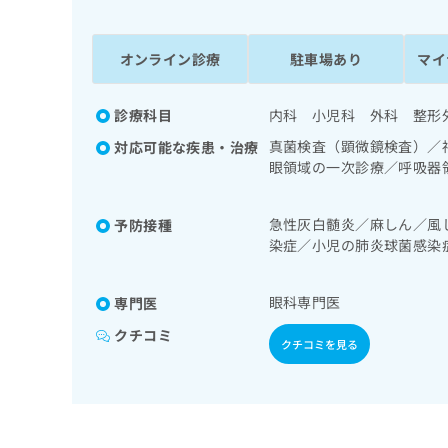
係
ク
者
リ
の
ニ
オンライン診療
駐車場あり
マイ
ッ
方
ク
は
ナ
診療科目
内科 小児科 外科 整形
こ
ビ
真菌検査（顕微鏡検査）／
対応可能な疾患・治療
ち
に
眼領域の一次診療／呼吸器
関
ら
在宅酸素療法／消化器系領
す
部消化管内視鏡検査／下部
る
急性灰白髄炎／麻しん／風
予防接種
／循環器系領域の一次診療
お
広
染症／小児の肺炎球菌感染
養領域の一次診療／内分泌
広
問
炎球菌感染症／おたふくか
告
己血糖測定）／糖尿病によ
告
い
出
／筋・骨格系及び外傷領域
代
合
眼科専門医
専門医
稿
ン／運動器リハビリテーシ
わ
理
の
せ
クチコミ
／医療用麻薬によるがん疼
店
クチコミを見る
お
は
の
問
こ
い
方
ち
合
ら
は
わ
こ