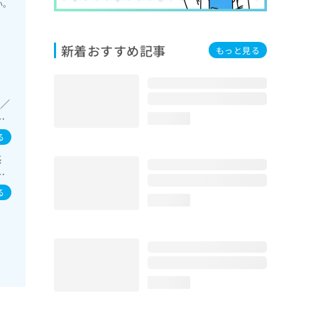
い。
新着おすすめ記事
もっと見る
症／
／
loading...
下
る
診療
感
･栄
肺
自
療
る
loading...
ョ
ク
loading...