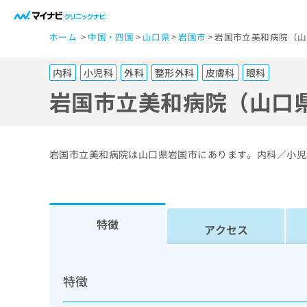
一
ホーム
中国・四国
山口県
岩国市
岩国市立美和病院（山
般
ユ
内科
小児科
外科
整形外科
皮膚科
眼科
ー
ザ
岩国市立美和病院（山口
ー
の
方
岩国市立美和病院は山口県岩国市にあります。内科／小児
は
こ
ち
ら
特徴
アクセス
医
マ
療
イ
特徴
ナ
関
ビ