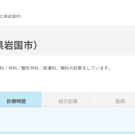
口県岩国市）
県岩国市）
科／外科／整形外科／皮膚科／眼科の診察をしています。
診療時間
紹介記事
医師