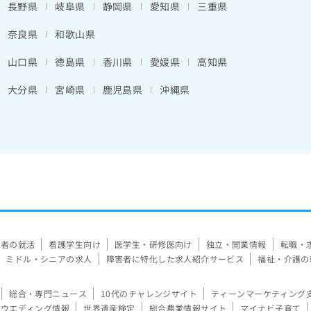
長野県
岐阜県
静岡県
愛知県
三重県
奈良県
和歌山県
山口県
徳島県
香川県
愛媛県
高知県
大分県
宮崎県
鹿児島県
沖縄県
験者の就活
看護学生向け
医学生・研修医向け
独立・開業情報
転職・
ミドル・シニアの求人
障害者に特化した求人紹介サービス
福祉・介護の
総合・専門ニュース
10代のチャレンジサイト
ティーンマーケティング
ウエディング情報
世界遺産検定
総合農業情報サイト
マイナビ子育て