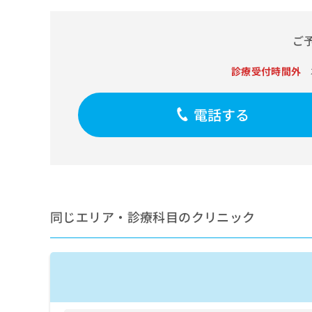
せ
こち
ち
らは
は
マイ
こ
ら
ナビ
ご
ち
クリ
ら
ニッ
診療受付時間外
クナ
広
ビサ
広
資
イト
告
告
への
電話する
料
出
出
お問
の
稿
合せ
稿
ご
の
フォ
の
請
お
ーム
お
求
問
とな
問
りま
は
い
い
す。
こ
合
合
クリ
ち
わ
同じエリア・診療科目のクリニック
ニッ
わ
ら
せ
クの
せ
は
予
は
約・
こ
こ
無
症状
ち
ち
のご
料
ら
相談
ら
情
など
報
はで