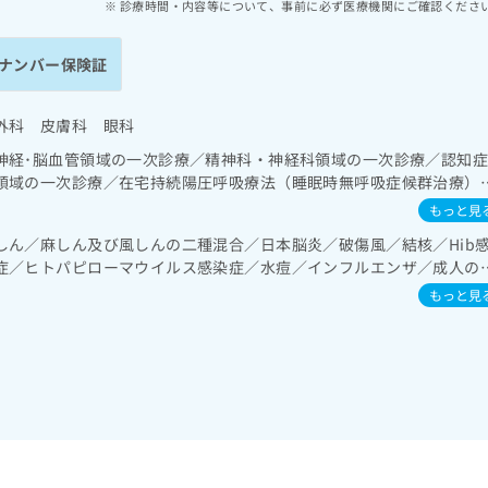
診療時間・内容等について、事前に必ず医療機関にご確認くださ
ナンバー保険証
外科 皮膚科 眼科
神経･脳血管領域の一次診療／精神科・神経科領域の一次診療／認知
領域の一次診療／在宅持続陽圧呼吸療法（睡眠時無呼吸症候群治療）
域の一次診療／上部消化管内視鏡検査／上部消化管内視鏡的切除術／
もっと見
消化管内視鏡的切除術／人工肛門の管理／肝･胆道・膵臓領域の一次
しん／麻しん及び風しんの二種混合／日本脳炎／破傷風／結核／Hib
／ホルター型心電図検査／腎･泌尿器系領域の一次診療／内分泌･代謝
症／ヒトパピローマウイルス感染症／水痘／インフルエンザ／成人の
機能検査／インスリン療法／糖尿病患者教育（食事療法、運動療法、
ぜ／B型肝炎／ロタウイルス感染症
る合併症に対する継続的な管理及び指導／血液・免疫系領域の一次診
もっと見
の一次診療／義肢装具の作成及び評価／脳血管疾患等リハビリテーシ
ョン／呼吸器リハビリテーション／小児領域の一次診療／神経ブロッ
痛治療／CT撮影／漢方薬の処方