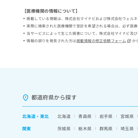
ち
み
【医療機関の情報について】
ら
は
こ
掲載している情報は、株式会社マイナビおよび株式会社ウェルネ
ち
実際に検索された医療機関で受診を希望される場合は、必ず医療
そ
ら
当サービスによって生じた損害について、株式会社マイナビ及び
の
他
情報の誤りを発見された方は
掲載情報の修正依頼フォーム
か
の
お
問
い
合
わ
せ
は
都道府県から探す
こ
ち
ら
北海道
・
東北
北海道
青森県
岩手県
宮城県
関東
茨城県
栃木県
群馬県
埼玉県