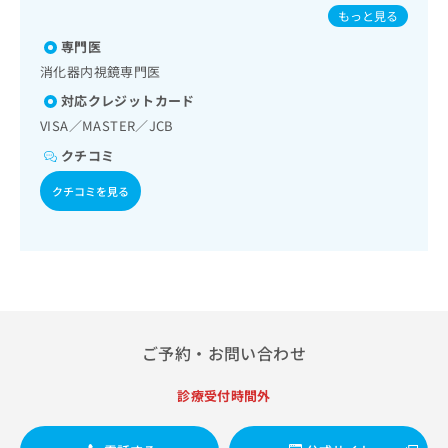
出
道・膵臓領域の一次診療／循環器系領域の一次診療／ホルタ
稿
クリ
児の肺炎球菌感染症／ヒトパピローマウイルス感染症／水痘
資
もっと見る
稿
ニッ
ー型心電図検査／膀胱鏡検査／尿失禁の治療／内分泌･代謝･
の
／インフルエンザ／成人の肺炎球菌感染症／おたふくかぜ／
料
クナ
栄養領域の一次診療／インスリン療法／糖尿病患者教育（食
の
専門医
お
B型肝炎／ロタウイルス感染症
の
ビサ
事療法、運動療法、自己血糖測定）／糖尿病による合併症に
お
問
ご
消化器内視鏡専門医
イト
対する継続的な管理及び指導／筋・骨格系及び外傷領域の一
問
い
請
への
対応クレジットカード
次診療／手の外科手術／義肢装具の作成及び評価／脳血管疾
い
合
お問
求
患等リハビリテーション／運動器リハビリテーション／呼吸
合
VISA／MASTER／JCB
合せ
わ
は
器リハビリテーション／廃用症候群リハビリテーション／神
フォ
わ
せ
こ
クチコミ
経ブロック／医療用麻薬によるがん疼痛治療／CT撮影／外来
ーム
せ
は
ち
における化学療法
とな
は
こ
ら
クチコミを見る
りま
こ
ち
す。
ち
ら
クリ
無
ら
ニッ
料
クの
資
情
予
料
報
約・
の
症状
拡
のご
ご
充
相談
ご予約・お問い合わせ
請
の
など
求
お
はで
は
診療受付時間外
申
きま
こ
せん
し
ので
ち
込