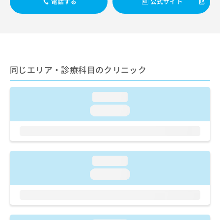
ご了
電話する
公式サイト
ら
み
承く
は
ださ
こ
無
い。
ち
料
ら
情
報
拡
掲
同じエリア・診療科目のクリニック
充
載
の
情
お
報
loading...
申
の
loading...
し
修
込
正
み
は
は
こ
こ
ち
loading...
ち
ら
ら
loading...
そ
の
他
の