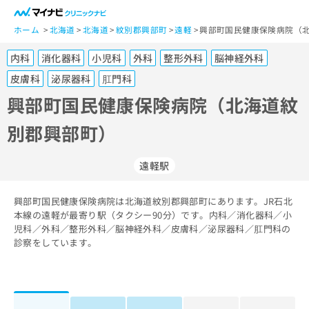
一
般
ホーム
北海道
北海道
紋別郡興部町
遠軽
興部町国民健康保険病院（北
ユ
内科
消化器科
小児科
外科
整形外科
脳神経外科
ー
ザ
皮膚科
泌尿器科
肛門科
ー
興部町国民健康保険病院（北海道紋
の
方
別郡興部町）
は
こ
遠軽駅
ち
ら
興部町国民健康保険病院は北海道紋別郡興部町にあります。JR石北
医
本線の遠軽が最寄り駅（タクシー90分）です。内科／消化器科／小
マ
療
児科／外科／整形外科／脳神経外科／皮膚科／泌尿器科／肛門科の
イ
関
診察をしています。
ナ
係
ビ
者
ク
の
リ
方
ニ