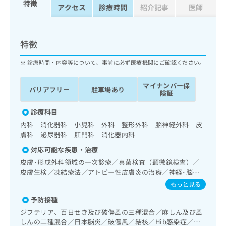
特徴
ッ
は
アクセス
診療時間
紹介記事
医師
ク
こ
ナ
ち
ビ
ら
特徴
に
関
広
診療時間・内容等について、事前に必ず医療機関にご確認ください。
す
広
告
る
告
代
マイナンバー保
お
出
バリアフリー
駐車場あり
険証
理
問
稿
店
い
の
診療科目
合
の
お
内科 消化器科 小児科 外科 整形外科 脳神経外科 皮
わ
方
問
膚科 泌尿器科 肛門科 消化器内科
せ
い
は
は
合
対応可能な疾患・治療
こ
こ
わ
ち
皮膚･形成外科領域の一次診療／真菌検査（顕微鏡検査）／
ち
せ
皮膚生検／凍結療法／アトピー性皮膚炎の治療／神経･脳血
ら
ら
は
管領域の一次診療／終夜睡眠ポリグラフィー／睡眠障害／認
もっと見る
こ
知症／呼吸器領域の一次診療／在宅持続陽圧呼吸療法（睡眠
こち
ち
予防接種
広
時無呼吸症候群治療）／在宅酸素療法／消化器系領域の一次
らは
広
ら
告
診療／上部消化管内視鏡検査／上部消化管内視鏡的切除術／
ジフテリア、百日せき及び破傷風の三種混合／麻しん及び風
マイ
告
下部消化管内視鏡検査／下部消化管内視鏡的切除術／肝･胆
出
ナビ
しんの二種混合／日本脳炎／破傷風／結核／Hib感染症／小