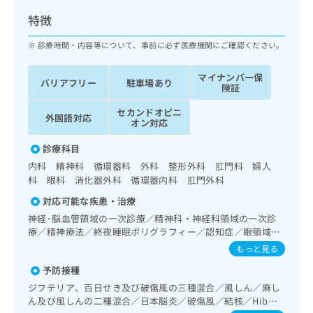
ッ
は
特徴
ク
こ
ナ
ち
診療時間・内容等について、事前に必ず医療機関にご確認ください。
ビ
ら
に
関
マイナンバー保
バリアフリー
駐車場あり
広
険証
す
広
告
る
告
セカンドオピニ
代
外国語対応
お
出
オン対応
理
問
稿
店
い
診療科目
の
合
の
お
内科 精神科 循環器科 外科 整形外科 肛門科 婦人
わ
方
問
科 眼科 消化器外科 循環器内科 肛門外科
せ
い
は
対応可能な疾患・治療
は
合
こ
こ
神経･脳血管領域の一次診療／精神科・神経科領域の一次診
わ
ち
ち
療／精神療法／終夜睡眠ポリグラフィー／認知症／眼領域の
せ
ら
ら
一次診療／網膜光凝固術（網膜剥離手術）／気管支ファイバ
は
もっと見る
ースコピー／在宅持続陽圧呼吸療法（睡眠時無呼吸症候群治
こ
予防接種
こち
療）／在宅酸素療法／消化器系領域の一次診療／上部消化管
ち
広
らは
内視鏡検査／上部消化管内視鏡的切除術／下部消化管内視鏡
ジフテリア、百日せき及び破傷風の三種混合／風しん／麻し
広
ら
告
マイ
検査／下部消化管内視鏡的切除術／虫垂切除術（ただし、乳
ん及び風しんの二種混合／日本脳炎／破傷風／結核／Hib感
告
出
ナビ
幼児に係るものを除く）／人工肛門の管理／肝･胆道・膵臓