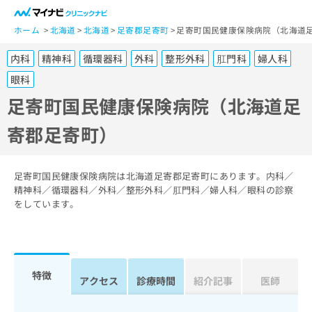
一
般
ホーム
北海道
北海道
足寄郡足寄町
足寄町国民健康保険病院（北海道
ユ
内科
精神科
循環器科
外科
整形外科
肛門科
婦人科
ー
ザ
眼科
ー
足寄町国民健康保険病院（北海道足
の
方
寄郡足寄町）
は
こ
ち
足寄町国民健康保険病院は北海道足寄郡足寄町にあります。内科／
ら
精神科／循環器科／外科／整形外科／肛門科／婦人科／眼科の診察
をしています。
医
マ
療
イ
関
ナ
係
ビ
特徴
者
ク
アクセス
診療時間
紹介記事
医師
の
リ
方
ニ