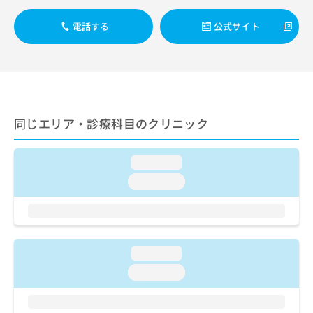
ご了
ら
み
承く
は
ださ
電話する
公式サイト
こ
無
い。
ち
料
ら
情
報
拡
掲
充
載
の
同じエリア・診療科目のクリニック
情
お
報
申
の
loading...
し
修
込
正
loading...
み
は
は
こ
こ
ち
ち
ら
ら
loading...
そ
loading...
の
他
の