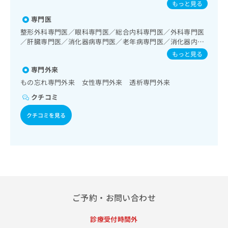
染症／小児の肺炎球菌感染症／ヒトパピローマウイルス感染
出
もっと見る
稿
クリ
資
領域の一次診療／循環器系領域の一次診療／ホルター型心電
症／水痘／インフルエンザ／成人の肺炎球菌感染症／おたふ
稿
ニッ
の
料
図検査／ペースメーカー管理／腎･泌尿器系領域の一次診療
専門医
くかぜ／A型肝炎／B型肝炎／ロタウイルス感染症
クナ
の
お
の
／血液透析／婦人科領域の一次診療／内分泌･代謝･栄養領域
ビサ
整形外科専門医／眼科専門医／総合内科専門医／外科専門医
お
問
ご
の一次診療／内分泌機能検査／インスリン療法／糖尿病患者
イト
／肝臓専門医／消化器病専門医／老年病専門医／消化器内視
問
い
請
教育（食事療法、運動療法、自己血糖測定）／糖尿病による
への
鏡専門医
い
もっと見る
合
お問
求
合併症に対する継続的な管理及び指導／筋・骨格系及び外傷
合
合せ
わ
領域の一次診療／手の外科手術／摂食機能療法／脳血管疾患
は
専門外来
フォ
わ
せ
等リハビリテーション／運動器リハビリテーション／呼吸器
こ
ーム
もの忘れ専門外来 女性専門外来 透析専門外来
せ
は
リハビリテーション／神経ブロック／医療用麻薬によるがん
ち
とな
は
疼痛治療／遠隔画像診断／CT撮影／病理迅速検査／漢方薬の
こ
クチコミ
ら
りま
こ
処方／外来における化学療法／在宅における看取り
ち
す。
ち
クチコミを見る
ら
クリ
無
ら
ニッ
料
クの
資
情
予
料
報
約・
の
症状
拡
のご
ご
充
相談
請
の
など
求
お
はで
ご予約・お問い合わせ
は
申
きま
こ
せん
し
診療受付時間外
ので
ち
込