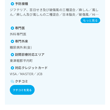
出
稿
クリ
資
予防接種
血栓療法／禁煙指導（ニコチン依存症管理）／眼領域の一次
稿
ニッ
の
料
診療／呼吸器領域の一次診療／気管支ファイバースコピー／
ジフテリア、百日せき及び破傷風の三種混合／麻しん／風し
クナ
の
お
の
在宅酸素療法／消化器系領域の一次診療／上部消化管内視鏡
ん／麻しん及び風しんの二種混合／日本脳炎／破傷風／Hib
ビサ
お
問
ご
検査／上部消化管内視鏡的切除術／下部消化管内視鏡検査／
イト
感染症／小児の肺炎球菌感染症／ヒトパピローマウイルス感
もっと見る
問
い
請
下部消化管内視鏡的切除術／虫垂切除術（ただし、乳幼児に
への
染症／水痘／インフルエンザ／成人の肺炎球菌感染症／おた
い
合
お問
求
係るものを除く）／人工肛門の管理／肝･胆道・膵臓領域の
専門医
ふくかぜ／A型肝炎／B型肝炎／ロタウイルス感染症／髄膜炎
合
合せ
わ
一次診療／肝生検／経皮経肝的胆道ドレナージ／循環器系領
は
菌感染症
外科専門医
フォ
わ
せ
域の一次診療／ホルター型心電図検査／下肢静脈瘤手術／
こ
ーム
せ
専門外来
は
腎･泌尿器系領域の一次診療／内分泌･代謝･栄養領域の一次
ち
とな
は
診療／内分泌機能検査／インスリン療法／糖尿病患者教育
こ
ら
糖尿病外来(金)
りま
こ
（食事療法、運動療法、自己血糖測定）／糖尿病による合併
ち
す。
訪問診療対応エリア
ち
症に対する継続的な管理及び指導／血液・免疫系領域の一次
ら
クリ
無
診療／骨髄生検／リンパ節生検／筋・骨格系及び外傷領域の
ら
ニッ
東津軽郡平内町
料
クの
一次診療／関節鏡検査／視能訓練／摂食機能療法／心大血管
資
対応クレジットカード
情
予
疾患リハビリテーション／脳血管疾患等リハビリテーション
料
報
約・
VISA／MASTER／JCB
／運動器リハビリテーション／呼吸器リハビリテーション／
の
症状
拡
難病患者リハビリテーション／廃用症候群リハビリテーショ
クチコミ
のご
ご
充
ン／がん患者リハビリテーション／小児領域の一次診療／麻
相談
請
の
酔科標榜医による麻酔（麻酔管理）／脊椎麻酔／医療用麻薬
など
クチコミを見る
求
お
によるがん疼痛治療／画像診断管理（専ら画像診断を担当す
はで
は
る医師による読影）／CT撮影
申
きま
こ
せん
し
ので
ち
込