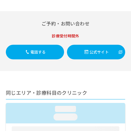
ご了
ら
み
承く
は
ださ
こ
無
い。
ち
料
ご予約・お問い合わせ
ら
情
報
診療受付時間外
拡
掲
充
載
の
情
電話する
公式サイト
お
報
申
の
し
修
込
正
み
は
は
こ
こ
同じエリア・診療科目のクリニック
ち
ち
ら
ら
loading...
そ
loading...
の
他
の