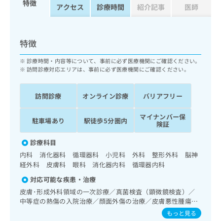
特徴
ッ
は
アクセス
診療時間
紹介記事
医師
ク
こ
ナ
ち
ビ
ら
特徴
に
関
広
診療時間・内容等について、事前に必ず医療機関にご確認ください。
す
広
訪問診療対応エリアは、事前に必ず医療機関にご確認ください。
告
る
告
代
お
出
理
問
稿
訪問診療
オンライン診療
バリアフリー
店
い
の
合
の
お
マイナンバー保
駐車場あり
駅徒歩5分圏内
わ
険証
方
問
せ
い
は
診療科目
は
合
こ
こ
わ
内科 消化器科 循環器科 小児科 外科 整形外科 脳神
ち
ち
せ
経外科 皮膚科 眼科 消化器内科 循環器内科
ら
ら
は
対応可能な疾患・治療
こ
こち
皮膚･形成外科領域の一次診療／真菌検査（顕微鏡検査）／
ち
広
らは
中等症の熱傷の入院治療／顔面外傷の治療／皮膚悪性腫瘍手
広
ら
告
マイ
術／良性腫瘍又は母斑その他の切除・縫合手術／アトピー性
もっと見る
告
出
ナビ
皮膚炎の治療／神経･脳血管領域の一次診療／脳波検査／抗