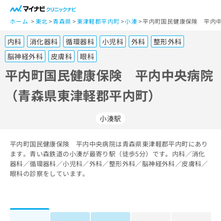
一
般
ホーム
東北
青森県
東津軽郡平内町
小湊
平内町国民健康保険 平内中
ユ
内科
消化器科
循環器科
小児科
外科
整形外科
ー
ザ
脳神経外科
皮膚科
眼科
ー
平内町国民健康保険 平内中央病院
の
方
（青森県東津軽郡平内町）
は
こ
小湊駅
ち
ら
平内町国民健康保険 平内中央病院は青森県東津軽郡平内町にあり
医
ます。青い森鉄道の小湊が最寄り駅（徒歩5分）です。内科／消化
マ
療
器科／循環器科／小児科／外科／整形外科／脳神経外科／皮膚科／
イ
関
眼科の診察をしています。
ナ
係
ビ
者
ク
の
リ
方
ニ