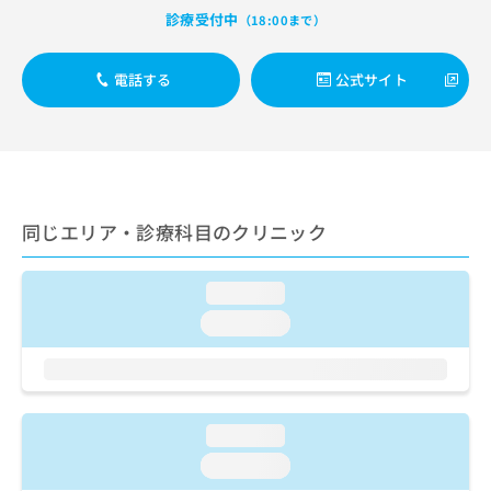
ご了
ら
み
診療受付中
承く
（18:00まで）
は
ださ
こ
無
い。
ち
料
電話する
公式サイト
ら
情
報
拡
掲
充
載
の
情
お
報
同じエリア・診療科目のクリニック
申
の
し
修
込
正
loading...
み
は
は
loading...
こ
こ
ち
ち
ら
ら
そ
loading...
の
他
loading...
の