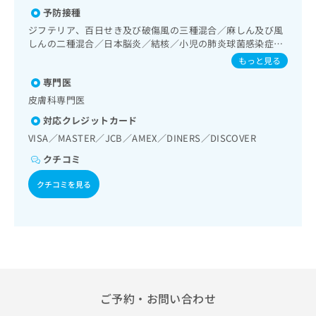
査／耳鼻咽喉領域の一次診療／喉頭ファイバースコピー／呼
出
稿
クリ
資
予防接種
吸器領域の一次診療／気管支ファイバースコピー／在宅酸素
稿
ニッ
の
料
療法／消化器系領域の一次診療／上部消化管内視鏡検査／上
クナ
ジフテリア、百日せき及び破傷風の三種混合／麻しん及び風
の
お
の
部消化管内視鏡的切除術／下部消化管内視鏡検査／下部消化
ビサ
しんの二種混合／日本脳炎／結核／小児の肺炎球菌感染症／
お
問
ご
イト
管内視鏡的切除術／人工肛門の管理／肝･胆道・膵臓領域の
ヒトパピローマウイルス感染症／水痘／インフルエンザ／成
問
もっと見る
い
請
への
一次診療／循環器系領域の一次診療／ホルター型心電図検査
人の肺炎球菌感染症／おたふくかぜ／B型肝炎／ロタウイル
い
合
お問
求
／腎･泌尿器系領域の一次診療／膀胱鏡検査／血液透析／乳
専門医
ス感染症
合
合せ
わ
は
腺領域の一次診療／内分泌･代謝･栄養領域の一次診療／イン
皮膚科専門医
フォ
わ
せ
こ
スリン療法／糖尿病患者教育（食事療法、運動療法、自己血
ーム
せ
は
対応クレジットカード
ち
糖測定）／糖尿病による合併症に対する継続的な管理及び指
とな
は
こ
導／血液・免疫系領域の一次診療／筋・骨格系及び外傷領域
ら
りま
VISA／MASTER／JCB／AMEX／DINERS／DISCOVER
こ
ち
の一次診療／摂食機能療法／脳血管疾患等リハビリテーショ
す。
ち
クチコミ
ら
ン／運動器リハビリテーション／廃用症候群リハビリテーシ
クリ
無
ら
ニッ
ョン／小児領域の一次診療／神経ブロック／医療用麻薬によ
料
クチコミを見る
クの
るがん疼痛治療／がんに伴う精神症状のケア／マンモグラフ
資
情
予
ィー検査（乳房撮影）／CT撮影／病理診断（専ら病理診断を
料
報
約・
担当する医師による診断）／在宅における看取り
の
症状
拡
のご
ご
充
相談
請
の
など
求
お
はで
は
申
きま
こ
せん
し
ご予約・お問い合わせ
ので
ち
込