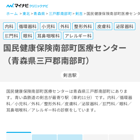
一
般
ホーム
東北
青森県
三戸郡南部町
剣吉
国民健康保険南部町医療センタ
ユ
内科
循環器科
小児科
外科
整形外科
皮膚科
泌尿器科
ー
ザ
肛門科
眼科
耳鼻咽喉科
アレルギー科
ー
国民健康保険南部町医療センター
の
方
（青森県三戸郡南部町）
は
こ
剣吉駅
ち
ら
国民健康保険南部町医療センターは青森県三戸郡南部町にありま
医
す。青い森鉄道の剣吉が最寄り駅（車約11分）です。内科／循環器
マ
療
科／小児科／外科／整形外科／皮膚科／泌尿器科／肛門科／眼科／
イ
関
耳鼻咽喉科／アレルギー科の診察をしています。
ナ
係
ビ
者
ク
の
リ
方
ニ