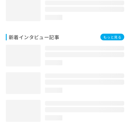
loading...
新着インタビュー記事
もっと見る
loading...
loading...
loading...