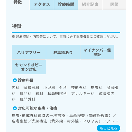
特徴
ッ
は
アクセス
診療時間
紹介記事
医師
ク
こ
ナ
ち
ビ
ら
特徴
に
関
広
診療時間・内容等について、事前に必ず医療機関にご確認ください。
す
広
告
る
告
代
マイナンバー保
お
出
バリアフリー
駐車場あり
険証
理
問
稿
店
い
の
セカンドオピニ
合
の
お
オン対応
わ
方
問
せ
診療科目
い
は
は
合
内科 循環器科 小児科 外科 整形外科 皮膚科 泌尿器
こ
こ
わ
科 肛門科 眼科 耳鼻咽喉科 アレルギー科 循環器内
ち
ち
せ
科 肛門外科
ら
ら
は
対応可能な疾患・治療
こ
こち
皮膚･形成外科領域の一次診療／真菌検査（顕微鏡検査）／
ち
広
らは
皮膚生検／光線療法（紫外線・赤外線・ＰＵＶＡ）／アトピ
広
ら
告
マイ
ー性皮膚炎の治療／眼領域の一次診療／コンタクトレンズ検
告
もっと見る
出
ナビ