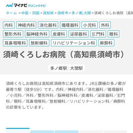
一
般
ホーム
中国・四国
高知県
須崎市
多ノ郷
,
大間
須崎くろしお病院（高
ユ
内科
神経内科
消化器科
循環器科
小児科
外科
ー
ザ
整形外科
脳神経外科
皮膚科
泌尿器科
肛門科
眼科
ー
耳鼻咽喉科
放射線科
リハビリテーション科
麻酔科
の
須崎くろしお病院（高知県須崎市）
方
は
こ
多ノ郷駅
大間駅
ち
ら
須崎くろしお病院は高知県須崎市にあります。JR土讃線の多ノ郷が
最寄り駅（徒歩5分）です。内科／神経内科／消化器科／循環器科
医
マ
／小児科／外科／整形外科／脳神経外科／皮膚科／泌尿器科／肛門
療
イ
科／眼科／耳鼻咽喉科／放射線科／リハビリテーション科／麻酔科
関
ナ
の診察をしています。
係
ビ
者
ク
の
リ
方
ニ