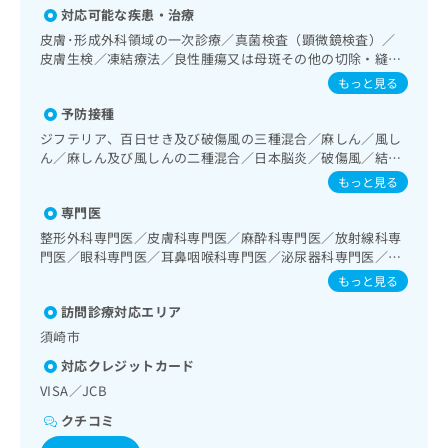
出
稿
クリ
資
対応可能な疾患・治療
稿
ニッ
の
料
皮膚･形成外科領域の一次診療／真菌検査（顕微鏡検査）／
クナ
の
お
の
皮膚生検／凍結療法／良性腫瘍又は母斑その他の切除・縫合
ビサ
お
問
ご
イト
手術／アトピー性皮膚炎の治療／神経･脳血管領域の一次診
もっと見る
問
い
請
への
療／脳波検査／頭蓋内血腫除去術（終日対応以外）／眼領域
い
合
お問
求
予防接種
の一次診療／水晶体再建術（白内障手術）／網膜光凝固術
合
合せ
わ
は
（網膜剥離手術）／コンタクトレンズ検査／小児視力障害診
ジフテリア、百日せき及び破傷風の三種混合／麻しん／風し
フォ
わ
せ
こ
療／耳鼻咽喉領域の一次診療／喉頭ファイバースコピー／純
ん／麻しん及び風しんの二種混合／日本脳炎／破傷風／結核
ーム
せ
は
ち
音聴力検査／補聴器適合検査／呼吸器領域の一次診療／気管
／ヒトパピローマウイルス感染症／水痘／インフルエンザ／
とな
もっと見る
は
こ
ら
支ファイバースコピー／在宅酸素療法／消化器系領域の一次
りま
成人の肺炎球菌感染症／おたふくかぜ／A型肝炎／B型肝炎／
こ
ち
診療／上部消化管内視鏡検査／上部消化管内視鏡的切除術／
す。
専門医
狂犬病
ち
ら
クリ
下部消化管内視鏡検査／下部消化管内視鏡的切除術／虫垂切
無
整形外科専門医／皮膚科専門医／麻酔科専門医／放射線科専
ら
ニッ
除術（ただし、乳幼児に係るものを除く）／胃悪性腫瘍手術
門医／眼科専門医／耳鼻咽喉科専門医／泌尿器科専門医／総
料
クの
／胃悪性腫瘍化学療法／大腸悪性腫瘍手術／大腸悪性腫瘍化
資
合内科専門医／外科専門医／循環器専門医／消化器病専門医
情
予
もっと見る
学療法／人工肛門の管理／肝･胆道・膵臓領域の一次診療／
料
／小児科専門医／脳神経外科専門医／消化器内視鏡専門医／
報
約・
循環器系領域の一次診療／ホルター型心電図検査／ペースメ
訪問診療対応エリア
神経内科専門医
の
症状
拡
ーカー移植術／ペースメーカー管理／腎･泌尿器系領域の一
のご
ご
須崎市
充
次診療／膀胱鏡検査／尿失禁の治療／乳腺領域の一次診療／
相談
請
の
内分泌･代謝･栄養領域の一次診療／内分泌機能検査／インス
など
対応クレジットカード
求
お
リン療法／糖尿病患者教育（食事療法、運動療法、自己血糖
はで
VISA／JCB
は
申
きま
測定）／糖尿病による合併症に対する継続的な管理及び指導
こ
せん
し
／血液・免疫系領域の一次診療／筋・骨格系及び外傷領域の
クチコミ
ので
ち
込
一次診療／関節鏡検査／手の外科手術／アキレス腱断裂手術