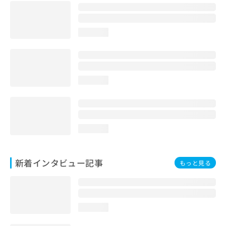
loading...
loading...
loading...
新着インタビュー記事
もっと見る
loading...