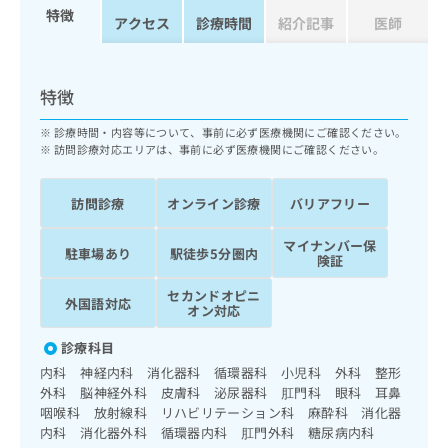
ッ
は
特徴
アクセス
診療時間
紹介記事
医師
ク
こ
ナ
ち
ビ
ら
に
特徴
関
広
す
広
診療時間・内容等について、事前に必ず医療機関にご確認ください。
告
る
訪問診療対応エリアは、事前に必ず医療機関にご確認ください。
告
代
お
出
理
問
稿
訪問診療
オンライン診療
バリアフリー
店
い
の
合
の
お
マイナンバー保
わ
駐車場あり
駅徒歩5分圏内
方
問
険証
せ
い
は
は
合
セカンドオピニ
こ
外国語対応
こ
オン対応
わ
ち
ち
せ
ら
診療科目
ら
は
内科 神経内科 消化器科 循環器科 小児科 外科 整形
こ
こち
外科 脳神経外科 皮膚科 泌尿器科 肛門科 眼科 耳鼻
ち
広
らは
咽喉科 放射線科 リハビリテーション科 麻酔科 消化器
広
ら
告
マイ
内科 消化器外科 循環器内科 肛門外科 糖尿病内科
告
出
ナビ