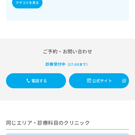
ご了
ら
クチコミを見る
み
（筋・腱手術）／骨折観血的手術／人工股関節置換術（関節
承く
手術）／人工膝関節置換術（関節手術）／脊椎手術／椎間板
は
ださ
摘出術／小児整形外科手術／義肢装具の作成及び評価／摂食
こ
無
い。
機能療法／心大血管疾患リハビリテーション／脳血管疾患等
ち
料
リハビリテーション／運動器リハビリテーション／呼吸器リ
ら
情
ハビリテーション／廃用症候群リハビリテーション／小児領
報
域の一次診療／小児循環器疾患／小児呼吸器疾患／小児腎疾
拡
掲
患／小児アレルギー疾患／麻酔科標榜医による麻酔（麻酔管
充
載
理）／全身麻酔／硬膜外麻酔／脊椎麻酔／硬膜外ブロックに
ご予約・お問い合わせ
の
情
おける麻酔剤の持続注入／医療用麻薬によるがん疼痛治療／
お
報
がんに伴う精神症状のケア／画像診断管理（専ら画像診断を
申
診療受付中
（17:00まで）
の
担当する医師による読影）／ＭＲＩ撮影／CT撮影／漢方薬の
し
修
処方／外来における化学療法／在宅における看取り
込
正
電話する
公式サイト
み
は
は
こ
こ
ち
ち
ら
ら
そ
の
同じエリア・診療科目のクリニック
他
の