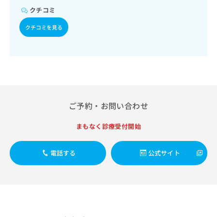
ご了
ら
み
療／ホルター型心電図検査／ペースメーカー管理／腎･泌尿
承く
クチコミ
は
器系領域の一次診療／膀胱鏡検査／血液透析／体外衝撃波
ださ
こ
腎・尿路結石破砕術／腎悪性腫瘍化学療法／膀胱悪性腫瘍手
無
い。
クチコミを見る
術／膀胱悪性腫瘍化学療法／前立腺悪性腫瘍手術／前立腺悪
ち
料
性腫瘍化学療法／尿失禁の治療／子宮悪性腫瘍化学療法／卵
ら
情
巣悪性腫瘍化学療法／乳腺悪性腫瘍手術／乳腺悪性腫瘍化学
報
療法／内分泌･代謝･栄養領域の一次診療／内分泌機能検査／
拡
掲
インスリン療法／糖尿病患者教育（食事療法、運動療法、自
充
載
己血糖測定）／糖尿病による合併症に対する継続的な管理及
の
情
び指導／甲状腺悪性腫瘍化学療法／血液・免疫系領域の一次
お
報
診療／リンパ組織悪性腫瘍化学療法／血液凝固異常の診断及
申
の
ご予約・お問い合わせ
び治療／筋・骨格系及び外傷領域の一次診療／関節鏡検査／
し
修
手の外科手術／アキレス腱断裂手術（筋・腱手術）／骨折観
込
正
血的手術／人工股関節置換術（関節手術）／人工膝関節置換
まもなく診療受付開始
み
は
術（関節手術）／軟部悪性腫瘍手術／軟部悪性腫瘍化学療法
は
こ
／骨悪性腫瘍化学療法／小児整形外科手術／義肢装具の作成
こ
ち
及び評価／摂食機能療法／脳血管疾患等リハビリテーション
電話する
公式サイト
ち
／運動器リハビリテーション／呼吸器リハビリテーション／
ら
ら
廃用症候群リハビリテーション／がん患者リハビリテーショ
ン／小児領域の一次診療／小児呼吸器疾患／麻酔科標榜医に
そ
よる麻酔（麻酔管理）／全身麻酔／硬膜外麻酔／脊椎麻酔／
の
神経ブロック／硬膜外ブロックにおける麻酔剤の持続注入／
他
医療用麻薬によるがん疼痛治療／遠隔画像診断／ＭＲＩ撮影
の