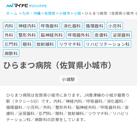
一
般
ホーム
九州・沖縄
佐賀県
小城市
小城
ひらまつ病院（佐賀県小城市 
ユ
内科
神経内科
呼吸器科
消化器科
循環器科
小児科
ー
ザ
外科
整形外科
脳神経外科
呼吸器外科
皮膚科
泌尿器科
ー
肛門科
眼科
放射線科
リウマチ科
リハビリテーション科
の
麻酔科
方
は
ひらまつ病院（佐賀県小城市）
こ
ち
小城駅
ら
医
ひらまつ病院は佐賀県小城市にあります。JR唐津線の小城が最寄り
マ
療
駅（タクシー5分）です。内科／神経内科／呼吸器科／消化器科／
イ
関
循環器科／小児科／外科／整形外科／脳神経外科／呼吸器外科／皮
ナ
膚科／泌尿器科／肛門科／眼科／放射線科／リウマチ科／リハビリ
係
ビ
テーション科／麻酔科の診察をしています。
者
ク
の
リ
方
ニ