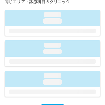
／CT撮影／病理迅速検査／漢方薬の処方／外来における化学
同じエリア・診療科目のクリニック
お
療法／在宅における看取り
問
い
loading...
合
loading...
わ
せ
は
こ
ち
loading...
ら
loading...
loading...
loading...