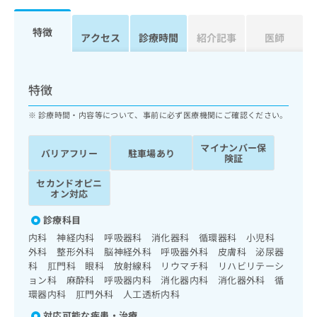
ッ
は
ク
こ
特徴
ナ
アクセス
診療時間
紹介記事
医師
ち
ビ
ら
に
関
広
特徴
す
広
告
る
告
診療時間・内容等について、事前に必ず医療機関にご確認ください。
代
お
出
理
問
稿
マイナンバー保
店
い
の
バリアフリー
駐車場あり
険証
合
の
お
わ
方
問
セカンドオピニ
せ
い
オン対応
は
は
合
こ
こ
診療科目
わ
ち
ち
せ
内科 神経内科 呼吸器科 消化器科 循環器科 小児科
ら
ら
は
外科 整形外科 脳神経外科 呼吸器外科 皮膚科 泌尿器
こ
科 肛門科 眼科 放射線科 リウマチ科 リハビリテーシ
こち
ち
ョン科 麻酔科 呼吸器内科 消化器内科 消化器外科 循
広
らは
広
ら
環器内科 肛門外科 人工透析内科
告
マイ
告
出
ナビ
対応可能な疾患・治療