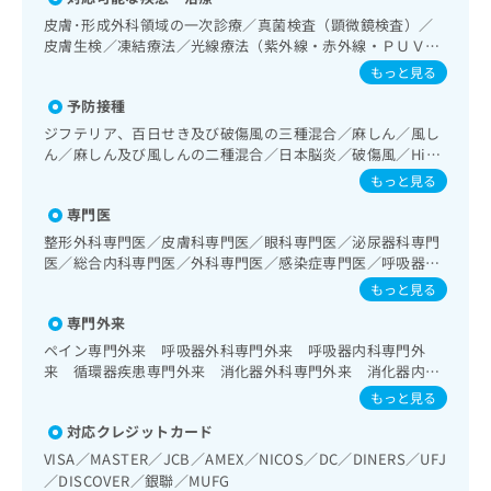
出
稿
クリ
資
皮膚･形成外科領域の一次診療／真菌検査（顕微鏡検査）／
稿
ニッ
の
料
皮膚生検／凍結療法／光線療法（紫外線・赤外線・ＰＵＶ
クナ
の
お
の
ビサ
Ａ）／中等症の熱傷の入院治療／顔面外傷の治療／皮膚悪性
お
もっと見る
問
ご
イト
腫瘍手術／皮膚悪性腫瘍化学療法／良性腫瘍又は母斑その他
問
い
請
への
予防接種
の切除・縫合手術／アトピー性皮膚炎の治療／神経･脳血管
い
合
お問
求
領域の一次診療／脳波検査／終夜睡眠ポリグラフィー／禁煙
ジフテリア、百日せき及び破傷風の三種混合／麻しん／風し
合
合せ
わ
は
指導（ニコチン依存症管理）／認知症／眼領域の一次診療／
ん／麻しん及び風しんの二種混合／日本脳炎／破傷風／Hib
フォ
わ
せ
こ
硝子体手術／水晶体再建術（白内障手術）／網膜光凝固術
感染症／小児の肺炎球菌感染症／ヒトパピローマウイルス感
ーム
せ
もっと見る
は
ち
（網膜剥離手術）／コンタクトレンズ検査／小児視力障害診
とな
染症／水痘／インフルエンザ／成人の肺炎球菌感染症／おた
は
こ
ら
療／喉頭ファイバースコピー／摂食機能障害の治療／呼吸器
りま
専門医
ふくかぜ／A型肝炎／B型肝炎／狂犬病／ロタウイルス感染症
こ
ち
す。
領域の一次診療／気管支ファイバースコピー／肺悪性腫瘍摘
／髄膜炎菌感染症
整形外科専門医／皮膚科専門医／眼科専門医／泌尿器科専門
ち
ら
クリ
出術／胸腔鏡下肺悪性腫瘍摘出術／肺悪性腫瘍化学療法／在
無
医／総合内科専門医／外科専門医／感染症専門医／呼吸器専
ら
ニッ
宅持続陽圧呼吸療法（睡眠時無呼吸症候群治療）／在宅酸素
料
門医／消化器病専門医／小児科専門医
クの
もっと見る
療法／消化器系領域の一次診療／上部消化管内視鏡検査／上
資
情
予
部消化管内視鏡的切除術／下部消化管内視鏡検査／下部消化
料
専門外来
報
約・
管内視鏡的切除術／虫垂切除術（ただし、乳幼児に係るもの
の
症状
拡
ペイン専門外来 呼吸器外科専門外来 呼吸器内科専門外
を除く）／食道悪性腫瘍化学療法／胃悪性腫瘍手術／腹腔鏡
のご
ご
充
来 循環器疾患専門外来 消化器外科専門外来 消化器内科
下胃悪性腫瘍手術／胃悪性腫瘍化学療法／大腸悪性腫瘍手術
相談
請
の
専門外来 透析専門外来 肛門疾患専門外来
もっと見る
／腹腔鏡下大腸悪性腫瘍手術／大腸悪性腫瘍化学療法／人工
など
求
お
はで
肛門の管理／肝･胆道・膵臓領域の一次診療／肝悪性腫瘍化
対応クレジットカード
は
申
きま
学療法／胆道悪性腫瘍化学療法／開腹による胆石症手術／腹
こ
せん
し
VISA／MASTER／JCB／AMEX／NICOS／DC／DINERS／UFJ
腔鏡下胆石症手術／内視鏡的胆道ドレナージ／経皮経肝的胆
ので
ち
込
／DISCOVER／銀聯／MUFG
道ドレナージ／膵悪性腫瘍化学療法／循環器系領域の一次診