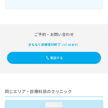
出
稿
クリ
資
稿
ニッ
の
料
クナ
の
お
の
ビサ
お
問
ご
イト
問
い
請
への
い
合
お問
求
合
合せ
わ
は
ご予約・お問い合わせ
フォ
わ
せ
こ
ーム
せ
は
ち
とな
まもなく診療受付終了
は
（17:30まで）
こ
ら
りま
こ
ち
す。
ち
ら
クリ
無
電話する
ら
ニッ
料
クの
資
情
予
料
報
約・
の
症状
拡
のご
ご
充
相談
請
の
など
求
同じエリア・診療科目のクリニック
お
はで
は
申
きま
こ
せん
し
ので
loading...
ち
込