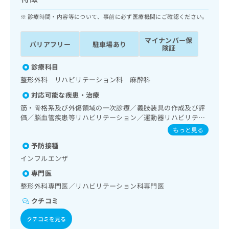
ッ
は
ク
診療時間・内容等について、事前に必ず医療機関にご確認ください。
こ
ナ
ち
ビ
ら
マイナンバー保
バリアフリー
駐車場あり
に
険証
関
広
す
診療科目
広
告
る
告
整形外科 リハビリテーション科 麻酔科
代
お
出
対応可能な疾患・治療
理
問
稿
店
い
筋・骨格系及び外傷領域の一次診療／義肢装具の作成及び評
の
価／脳血管疾患等リハビリテーション／運動器リハビリテー
合
の
お
ション／麻酔科標榜医による麻酔（麻酔管理）／脊椎麻酔／
わ
方
問
もっと見る
神経ブロック／医療用麻薬によるがん疼痛治療／漢方薬の処
せ
い
は
予防接種
方
は
合
こ
インフルエンザ
こ
わ
ち
ち
せ
専門医
ら
ら
は
整形外科専門医／リハビリテーション科専門医
こ
こち
クチコミ
ち
広
らは
広
ら
告
マイ
クチコミを見る
告
出
ナビ