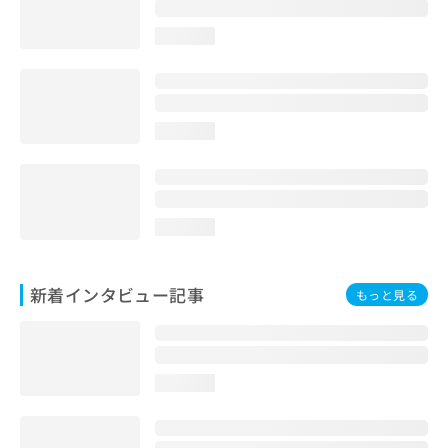
loading...
loading...
loading...
新着インタビュー記事
もっと見る
loading...