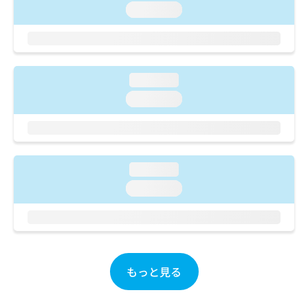
ご了
ら
み
loading...
承く
は
ださ
こ
無
い。
ち
料
ら
情
報
loading...
拡
掲
loading...
充
載
の
情
お
報
申
の
し
修
loading...
込
正
み
loading...
は
は
こ
こ
ち
ち
ら
ら
そ
もっと見る
の
他
の