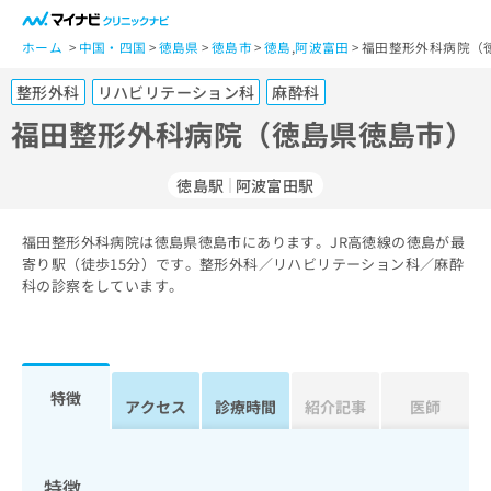
一
般
ホーム
中国・四国
徳島県
徳島市
徳島
,
阿波富田
福田整形外科病院（
ユ
整形外科
リハビリテーション科
麻酔科
ー
ザ
福田整形外科病院（徳島県徳島市）
ー
の
徳島駅
阿波富田駅
方
は
こ
福田整形外科病院は徳島県徳島市にあります。JR高徳線の徳島が最
寄り駅（徒歩15分）です。整形外科／リハビリテーション科／麻酔
ち
科の診察をしています。
ら
医
マ
療
イ
関
ナ
特徴
アクセス
診療時間
紹介記事
医師
係
ビ
者
ク
の
リ
方
ニ
特徴