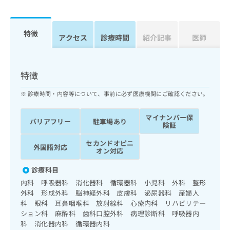
ッ
は
ク
こ
ナ
ち
特徴
ビ
アクセス
診療時間
紹介記事
医師
ら
に
関
広
す
広
告
特徴
る
告
代
お
出
診療時間・内容等について、事前に必ず医療機関にご確認ください。
理
問
稿
店
い
の
マイナンバー保
合
の
お
バリアフリー
駐車場あり
険証
わ
方
問
せ
い
は
セカンドオピニ
外国語対応
は
合
オン対応
こ
こ
わ
ち
ち
診療科目
せ
ら
ら
は
内科 呼吸器科 消化器科 循環器科 小児科 外科 整形
こ
外科 形成外科 脳神経外科 皮膚科 泌尿器科 産婦人
こち
ち
科 眼科 耳鼻咽喉科 放射線科 心療内科 リハビリテー
広
らは
広
ら
ション科 麻酔科 歯科口腔外科 病理診断科 呼吸器内
告
マイ
告
科 消化器内科 循環器内科
出
ナビ