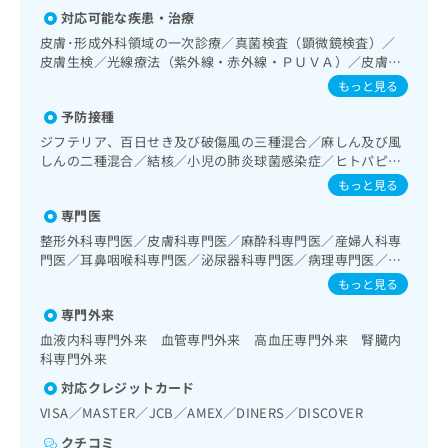
出
稿
クリ
資
対応可能な疾患・治療
稿
ニッ
の
料
クナ
皮膚･形成外科領域の一次診療／真菌検査（顕微鏡検査）／
の
お
の
ビサ
皮膚生検／光線療法（紫外線・赤外線・ＰＵＶＡ）／皮膚悪
お
問
ご
イト
性腫瘍手術／良性腫瘍又は母斑その他の切除・縫合手術／ア
問
もっと見る
い
請
への
トピー性皮膚炎の治療／神経･脳血管領域の一次診療／脳波
い
合
お問
求
予防接種
検査／頭蓋内圧持続測定／頭蓋内血腫除去術（終日対応する
合
合せ
わ
は
ことができるものに限る）／頭蓋内血腫除去術（終日対応以
ジフテリア、百日せき及び破傷風の三種混合／麻しん及び風
フォ
わ
せ
こ
外）／脳動脈瘤根治術（被包術、クリッピング）（終日対応
しんの二種混合／結核／小児の肺炎球菌感染症／ヒトパピロ
ーム
せ
は
ち
することができるものに限る）／脳動静脈奇形摘出術／脳腫
とな
ーマウイルス感染症／水痘／インフルエンザ／成人の肺炎球
は
もっと見る
こ
ら
瘍摘出術／精神科・神経科領域の一次診療／精神分析療法／
りま
菌感染症／おたふくかぜ／B型肝炎／ロタウイルス感染症
こ
ち
す。
心身医学療法／禁煙指導（ニコチン依存症管理）／眼領域の
専門医
ち
ら
クリ
一次診療／硝子体手術／水晶体再建術（白内障手術）／網膜
無
整形外科専門医／皮膚科専門医／麻酔科専門医／産婦人科専
ら
ニッ
光凝固術（網膜剥離手術）／コンタクトレンズ検査／耳鼻咽
料
門医／耳鼻咽喉科専門医／泌尿器科専門医／病理専門医／総
クの
喉領域の一次診療／喉頭ファイバースコピー／純音聴力検査
資
情
合内科専門医／外科専門医／循環器専門医／消化器病専門医
予
もっと見る
／補聴器適合検査／電気味覚検査／小児聴力障害診療／鼓室
料
報
約・
／消化器外科専門医／細胞診専門医／脳神経外科専門医／消
形成手術／内視鏡下副鼻腔炎手術／呼吸器領域の一次診療／
の
症状
専門外来
化器内視鏡専門医／生殖医療専門医
拡
気管支ファイバースコピー／肺悪性腫瘍摘出術／胸腔鏡下肺
のご
ご
充
血液内科専門外来 血管専門外来 高血圧専門外来 腎臓内
悪性腫瘍摘出術／肺悪性腫瘍化学療法／肺悪性腫瘍放射線療
相談
請
の
科専門外来
など
法／在宅持続陽圧呼吸療法（睡眠時無呼吸症候群治療）／在
求
お
はで
宅酸素療法／消化器系領域の一次診療／上部消化管内視鏡検
対応クレジットカード
は
申
きま
査／上部消化管内視鏡的切除術／下部消化管内視鏡検査／下
VISA／MASTER／JCB／AMEX／DINERS／DISCOVER
こ
せん
し
部消化管内視鏡的切除術／虫垂切除術（ただし、乳幼児に係
ので
ち
込
るものを除く）／食道悪性腫瘍手術／食道悪性腫瘍化学療法
クチコミ