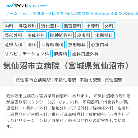
一
般
ホーム
東北
宮城県
気仙沼市
気仙沼市立病院
,
南気仙沼
,
不動の沢
,
気仙
ユ
内科
呼吸器科
消化器科
循環器科
小児科
外科
ー
ザ
整形外科
形成外科
脳神経外科
皮膚科
泌尿器科
ー
産婦人科
眼科
耳鼻咽喉科
放射線科
心療内科
の
リハビリテーション科
麻酔科
歯科口腔外科
方
は
気仙沼市立病院（宮城県気仙沼市）
こ
ち
気仙沼市立病院駅
南気仙沼駅
不動の沢駅
気仙沼駅
ら
医
気仙沼市立病院は宮城県気仙沼市にあります。JR気仙沼線の気仙沼
マ
療
が最寄り駅（タクシー5分）です。内科／呼吸器科／消化器科／循
イ
関
環器科／小児科／外科／整形外科／形成外科／脳神経外科／皮膚科
ナ
／泌尿器科／産婦人科／眼科／耳鼻咽喉科／放射線科／心療内科／
係
ビ
リハビリテーション科／麻酔科／歯科口腔外科の診察をしていま
者
ク
す。
の
リ
方
ニ