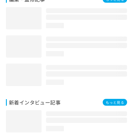
loading...
loading...
loading...
新着インタビュー記事
もっと見る
loading...