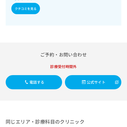
ご了
ら
み
／食道悪性腫瘍放射線療法／胃悪性腫瘍手術／腹腔鏡下胃悪
承く
は
クチコミを見る
性腫瘍手術／胃悪性腫瘍化学療法／大腸悪性腫瘍手術／腹腔
ださ
こ
鏡下大腸悪性腫瘍手術／大腸悪性腫瘍化学療法／人工肛門の
無
い。
ち
管理／肝･胆道・膵臓領域の一次診療／肝生検／肝悪性腫瘍
料
手術／肝悪性腫瘍化学療法／胆道悪性腫瘍手術／胆道悪性腫
ら
情
瘍化学療法／開腹による胆石症手術／腹腔鏡下胆石症手術／
報
内視鏡的胆道ドレナージ／経皮経肝的胆道ドレナージ／膵悪
拡
掲
性腫瘍手術／膵悪性腫瘍化学療法／循環器系領域の一次診療
充
載
／ホルター型心電図検査／心臓カテーテル法による諸検査
の
情
（終日対応することができるものに限る）／経皮的冠動脈形
ご予約・お問い合わせ
お
報
成術（ＰＴＣＡ）／経皮的冠動脈血栓吸引術／経皮的冠動脈
申
の
ステント留置術／大動脈瘤手術／下肢静脈瘤手術／ペースメ
し
診療受付時間外
修
ーカー移植術／ペースメーカー管理／腎･泌尿器系領域の一
込
正
次診療／膀胱鏡検査／腎生検／血液透析／夜間透析／腎悪性
み
は
腫瘍手術／膀胱悪性腫瘍手術／前立腺悪性腫瘍手術／腹腔鏡
電話する
公式サイト
は
こ
下前立腺悪性腫瘍手術／前立腺悪性腫瘍化学療法／前立腺悪
こ
ち
性腫瘍放射線療法／尿失禁の治療／産科領域の一次診療／正
ち
ら
常分娩／選択帝王切開術／緊急帝王切開術／ハイリスク妊産
ら
婦共同管理／婦人科領域の一次診療／更年期障害治療／子宮
筋腫摘出術／腹腔鏡下子宮筋腫摘出術／子宮悪性腫瘍手術／
そ
子宮悪性腫瘍化学療法／卵巣悪性腫瘍手術／卵巣悪性腫瘍化
の
学療法／乳腺領域の一次診療／乳腺悪性腫瘍手術／乳腺悪性
他
同じエリア・診療科目のクリニック
腫瘍化学療法／乳腺悪性腫瘍放射線療法／内分泌･代謝･栄養
の