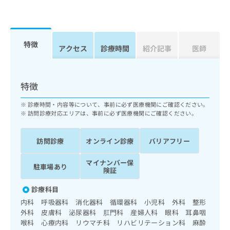
ッ
は
ク
こ
ナ
ち
ビ
ら
特徴
に
アクセス
診療時間
紹介記事
医師
関
広
す
広
告
る
告
特徴
代
お
出
理
問
稿
診療時間・内容等について、事前に必ず医療機関にご確認ください。
店
い
の
訪問診療対応エリアは、事前に必ず医療機関にご確認ください。
合
の
お
わ
方
問
せ
い
訪問診療
オンライン診療
バリアフリー
は
は
合
こ
こ
わ
マイナンバー保
ち
駐車場あり
ち
険証
せ
ら
ら
は
診療科目
こ
こち
ち
内科 呼吸器科 消化器科 循環器科 小児科 外科 整形
広
らは
広
ら
外科 皮膚科 泌尿器科 肛門科 産婦人科 眼科 耳鼻咽
告
マイ
告
喉科 心療内科 リウマチ科 リハビリテーション科 麻酔
出
ナビ