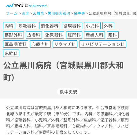
一
般
ホーム
東北
宮城県
黒川郡大和町
泉中央
公立黒川病院（宮城県黒川郡
ユ
内科
呼吸器科
消化器科
循環器科
小児科
外科
ー
ザ
整形外科
皮膚科
泌尿器科
肛門科
産婦人科
眼科
ー
耳鼻咽喉科
心療内科
リウマチ科
リハビリテーション科
の
麻酔科
方
は
公立黒川病院（宮城県黒川郡大和
こ
ち
町）
ら
泉中央駅
医
マ
療
イ
関
公立黒川病院は宮城県黒川郡大和町にあります。仙台市営地下鉄南
ナ
北線の泉中央が最寄り駅（車30分）です。内科／呼吸器科／消化器
係
ビ
科／循環器科／小児科／外科／整形外科／皮膚科／泌尿器科／肛門
者
ク
科／産婦人科／眼科／耳鼻咽喉科／心療内科／リウマチ科／リハビ
の
リ
リテーション科／麻酔科の診察をしています。
方
ニ