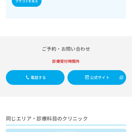
ご了
クチコミを見る
ら
み
診療／骨折観血的手術／人工股関節置換術（関節手術）／人
承く
は
工膝関節置換術（関節手術）／義肢装具の作成及び評価／摂
ださ
こ
食機能療法／心大血管疾患リハビリテーション／脳血管疾患
無
い。
等リハビリテーション／運動器リハビリテーション／呼吸器
ち
料
リハビリテーション／廃用症候群リハビリテーション／がん
ら
情
患者リハビリテーション／小児領域の一次診療／麻酔科標榜
報
医による麻酔（麻酔管理）／全身麻酔／硬膜外麻酔／脊椎麻
拡
掲
酔／神経ブロック／硬膜外ブロックにおける麻酔剤の持続注
充
載
ご予約・お問い合わせ
入／医療用麻薬によるがん疼痛治療／遠隔画像診断／ＭＲＩ
の
情
撮影／マンモグラフィー検査（乳房撮影）／CT撮影／外来に
お
報
おける化学療法／在宅における看取り
診療受付時間外
申
の
し
修
込
正
電話する
公式サイト
み
は
は
こ
こ
ち
ち
ら
ら
そ
同じエリア・診療科目のクリニック
の
他
の