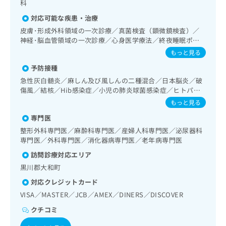
出
科
稿
クリ
資
稿
ニッ
の
料
対応可能な疾患・治療
クナ
の
お
の
ビサ
皮膚･形成外科領域の一次診療／真菌検査（顕微鏡検査）／
お
問
ご
イト
神経･脳血管領域の一次診療／心身医学療法／終夜睡眠ポリ
問
い
請
への
グラフィー／禁煙指導（ニコチン依存症管理）／睡眠障害／
もっと見る
い
合
お問
求
摂食障害（拒食症･過食症）／神経症性障害（強迫性障害、
合
合せ
わ
は
予防接種
不安障害、パニック障害等）／認知症／発達障害（自閉症、
フォ
わ
せ
こ
学習障害等）／眼領域の一次診療／耳鼻咽喉領域の一次診療
急性灰白髄炎／麻しん及び風しんの二種混合／日本脳炎／破
ーム
せ
は
ち
／喉頭ファイバースコピー／純音聴力検査／呼吸器領域の一
とな
傷風／結核／Hib感染症／小児の肺炎球菌感染症／ヒトパピ
は
こ
ら
次診療／在宅持続陽圧呼吸療法（睡眠時無呼吸症候群治療）
りま
ローマウイルス感染症／水痘／インフルエンザ／成人の肺炎
もっと見る
こ
ち
す。
／在宅酸素療法／消化器系領域の一次診療／上部消化管内視
球菌感染症／おたふくかぜ／A型肝炎／B型肝炎／ロタウイル
ち
ら
クリ
鏡検査／下部消化管内視鏡検査／虫垂切除術（ただし、乳幼
専門医
ス感染症
無
ら
ニッ
児に係るものを除く）／胃悪性腫瘍化学療法／大腸悪性腫瘍
料
整形外科専門医／麻酔科専門医／産婦人科専門医／泌尿器科
クの
化学療法／人工肛門の管理／肝･胆道・膵臓領域の一次診療
資
情
専門医／外科専門医／消化器病専門医／老年病専門医
予
／腹腔鏡下胆石症手術／循環器系領域の一次診療／ホルター
料
報
約・
訪問診療対応エリア
型心電図検査／ペースメーカー管理／腎･泌尿器系領域の一
の
症状
拡
次診療／膀胱鏡検査／膀胱悪性腫瘍手術／尿失禁の治療／産
のご
黒川郡大和町
ご
充
科領域の一次診療／婦人科領域の一次診療／乳腺領域の一次
相談
請
の
対応クレジットカード
診療／乳腺悪性腫瘍手術／乳腺悪性腫瘍化学療法／内分泌･
など
求
お
はで
代謝･栄養領域の一次診療／内分泌機能検査／インスリン療
VISA／MASTER／JCB／AMEX／DINERS／DISCOVER
は
申
きま
法／糖尿病患者教育（食事療法、運動療法、自己血糖測定）
こ
クチコミ
せん
し
／糖尿病による合併症に対する継続的な管理及び指導／血
ので
ち
込
液・免疫系領域の一次診療／筋・骨格系及び外傷領域の一次