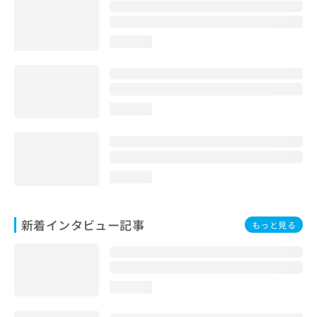
loading...
loading...
loading...
新着インタビュー記事
もっと見る
loading...