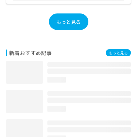
お
問
い
もっと見る
合
わ
せ
は
こ
新着おすすめ記事
ち
もっと見る
ら
loading...
loading...