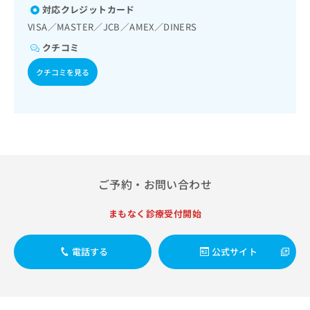
出
稿
クリ
資
対応クレジットカード
稿
ニッ
の
料
VISA／MASTER／JCB／AMEX／DINERS
クナ
の
お
の
ビサ
お
問
クチコミ
ご
イト
問
い
請
への
クチコミを見る
い
合
お問
求
合
合せ
わ
は
フォ
わ
せ
こ
ーム
せ
は
ち
とな
は
こ
ら
りま
こ
ち
す。
ち
ら
クリ
無
ら
ニッ
料
クの
ご予約・お問い合わせ
資
情
予
料
報
約・
まもなく診療受付開始
の
症状
拡
のご
ご
充
相談
請
の
電話する
公式サイト
など
求
お
はで
は
申
きま
こ
せん
し
ので
ち
込