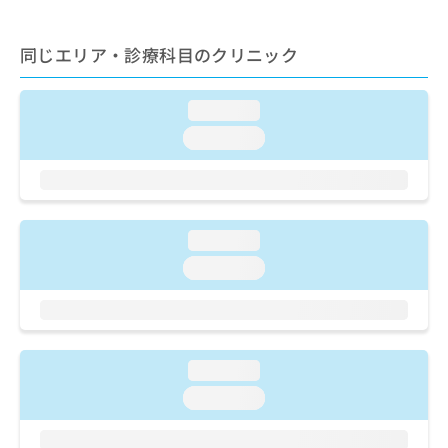
ご了
ら
み
承く
は
ださ
こ
同じエリア・診療科目のクリニック
無
い。
ち
料
ら
情
loading...
報
拡
掲
loading...
充
載
の
情
お
報
申
の
し
修
loading...
込
正
loading...
み
は
は
こ
こ
ち
ち
ら
ら
loading...
そ
loading...
の
他
の