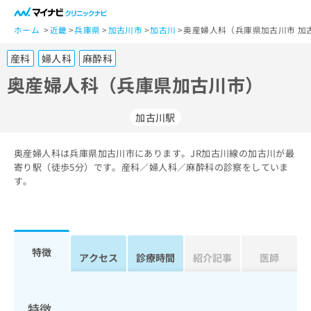
一
般
ホーム
近畿
兵庫県
加古川市
加古川
奥産婦人科（兵庫県加古川市 加
ユ
産科
婦人科
麻酔科
ー
ザ
奥産婦人科（兵庫県加古川市）
ー
の
加古川駅
方
は
こ
奥産婦人科は兵庫県加古川市にあります。JR加古川線の加古川が最
寄り駅（徒歩5分）です。産科／婦人科／麻酔科の診察をしていま
ち
す。
ら
医
マ
療
イ
関
ナ
特徴
アクセス
診療時間
紹介記事
医師
係
ビ
者
ク
の
リ
方
ニ
特徴