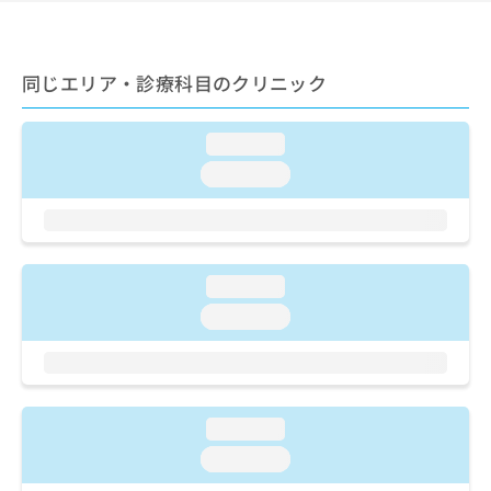
ご了
ら
み
承く
は
ださ
こ
無
い。
ち
同じエリア・診療科目のクリニック
料
ら
情
報
loading...
拡
掲
充
載
loading...
の
情
お
報
申
の
し
修
込
正
loading...
み
は
loading...
は
こ
こ
ち
ち
ら
ら
そ
loading...
の
loading...
他
の