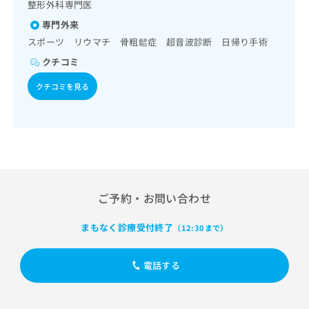
出
整形外科専門医
稿
クリ
資
稿
ニッ
の
料
専門外来
クナ
の
お
の
ビサ
スポーツ リウマチ 骨粗鬆症 超音波診断 日帰り手術
お
問
ご
イト
問
い
クチコミ
請
への
い
合
お問
求
合
クチコミを見る
合せ
わ
は
フォ
わ
せ
こ
ーム
せ
は
ち
とな
は
こ
ら
りま
こ
ち
す。
ち
ら
クリ
無
ら
ニッ
料
クの
資
情
予
ご予約・お問い合わせ
料
報
約・
の
症状
拡
まもなく診療受付終了
のご
（12:30まで）
ご
充
相談
請
の
など
求
お
はで
電話する
は
申
きま
こ
せん
し
ので
ち
込