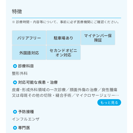
ッ
は
ク
こ
特徴
ナ
ち
ビ
診療時間・内容等について、事前に必ず医療機関にご確認ください。
ら
に
関
マイナンバー保
広
バリアフリー
駐車場あり
す
広
険証
告
る
告
代
セカンドオピニ
お
出
外国語対応
オン対応
理
問
稿
店
い
の
診療科目
合
の
お
整形外科
わ
方
問
せ
い
は
対応可能な疾患・治療
は
合
こ
皮膚･形成外科領域の一次診療／顔面外傷の治療／良性腫瘍
こ
わ
ち
又は母斑その他の切除・縫合手術／マイクロサージェリーに
ち
せ
よる遊離組織移植／筋・骨格系及び外傷領域の一次診療／関
ら
もっと見る
ら
は
節鏡検査／手の外科手術／アキレス腱断裂手術（筋・腱手
こ
予防接種
術）／骨折観血的手術／人工膝関節置換術（関節手術）／軟
こち
ち
広
部悪性腫瘍手術／小児整形外科手術／義肢装具の作成及び評
インフルエンザ
らは
広
ら
価／運動器リハビリテーション／小児神経疾患／全身麻酔／
告
マイ
専門医
告
神経ブロック／漢方薬の処方
出
ナビ