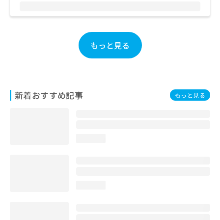
お
問
い
合
もっと見る
わ
せ
は
こ
ち
新着おすすめ記事
ら
もっと見る
loading...
loading...