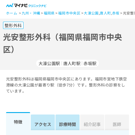
一
般
ホーム
九州・沖縄
福岡県
福岡市中央区
大濠公園
,
唐人町
,
赤坂
光安整
ユ
整形外科
ー
ザ
光安整形外科（福岡県福岡市中央
ー
区）
の
方
は
大濠公園駅
唐人町駅
赤坂駅
こ
ち
光安整形外科は福岡県福岡市中央区にあります。福岡市営地下鉄空
ら
港線の大濠公園が最寄り駅（徒歩7分）です。整形外科の診察をし
ています。
医
マ
療
イ
関
ナ
係
ビ
者
ク
特徴
アクセス
診療時間
紹介記事
医師
の
リ
方
ニ