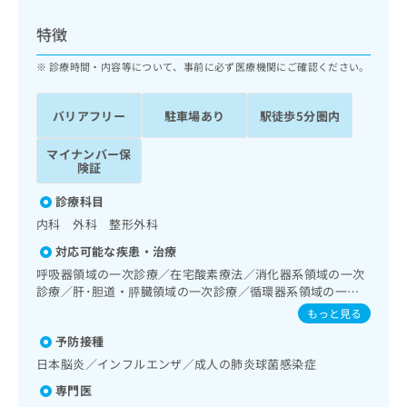
ッ
は
ク
こ
特徴
ナ
ち
ビ
診療時間・内容等について、事前に必ず医療機関にご確認ください。
ら
に
関
広
バリアフリー
駐車場あり
駅徒歩5分圏内
す
広
告
る
告
代
マイナンバー保
お
出
険証
理
問
稿
店
い
の
診療科目
合
の
お
内科 外科 整形外科
わ
方
問
せ
い
は
対応可能な疾患・治療
は
合
こ
呼吸器領域の一次診療／在宅酸素療法／消化器系領域の一次
こ
わ
ち
診療／肝･胆道・膵臓領域の一次診療／循環器系領域の一次
ち
せ
診療／ホルター型心電図検査／腎･泌尿器系領域の一次診療
ら
もっと見る
ら
は
／内分泌･代謝･栄養領域の一次診療／血液・免疫系領域の一
こ
予防接種
次診療／CT撮影
こち
ち
広
日本脳炎／インフルエンザ／成人の肺炎球菌感染症
らは
広
ら
告
マイ
専門医
告
出
ナビ