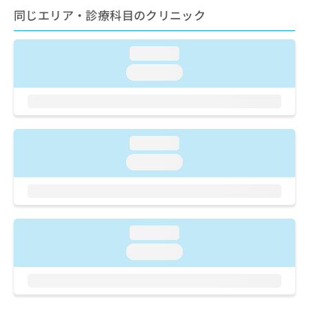
ご了
ら
み
同じエリア・診療科目のクリニック
承く
は
ださ
こ
無
い。
ち
料
loading...
ら
情
loading...
報
拡
掲
充
載
の
情
お
報
loading...
申
の
し
loading...
修
込
正
み
は
は
こ
こ
ち
ち
ら
loading...
ら
loading...
そ
の
他
の