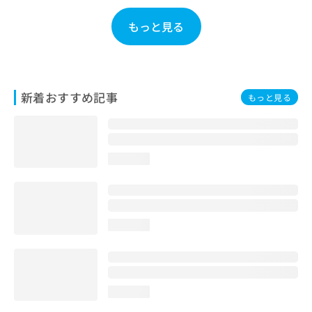
お
問
もっと見る
い
合
わ
せ
は
新着おすすめ記事
もっと見る
こ
ち
ら
loading...
loading...
loading...