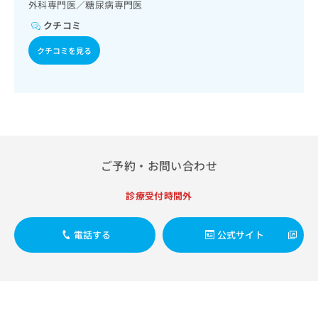
出
外科専門医／糖尿病専門医
稿
クリ
資
稿
ニッ
の
料
クチコミ
クナ
の
お
の
ビサ
お
問
ご
クチコミを見る
イト
問
い
請
への
い
合
お問
求
合
合せ
わ
は
フォ
わ
せ
こ
ーム
せ
は
ち
とな
は
こ
ら
りま
こ
ち
す。
ち
ら
クリ
ご予約・お問い合わせ
無
ら
ニッ
料
クの
資
診療受付時間外
情
予
料
報
約・
の
症状
拡
電話する
公式サイト
のご
ご
充
相談
請
の
など
求
お
はで
は
申
きま
こ
せん
し
ので
ち
込