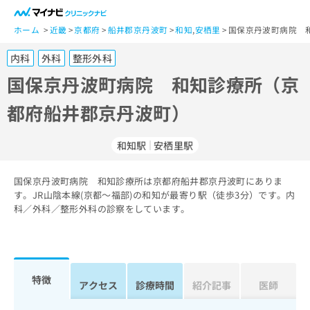
一
般
ホーム
近畿
京都府
船井郡京丹波町
和知
,
安栖里
国保京丹波町病院 
ユ
内科
外科
整形外科
ー
ザ
国保京丹波町病院 和知診療所（京
ー
都府船井郡京丹波町）
の
方
は
和知駅
安栖里駅
こ
ち
国保京丹波町病院 和知診療所は京都府船井郡京丹波町にありま
ら
す。JR山陰本線(京都～福部)の和知が最寄り駅（徒歩3分）です。内
科／外科／整形外科の診察をしています。
医
マ
療
イ
関
ナ
係
ビ
者
ク
特徴
アクセス
診療時間
紹介記事
医師
の
リ
方
ニ