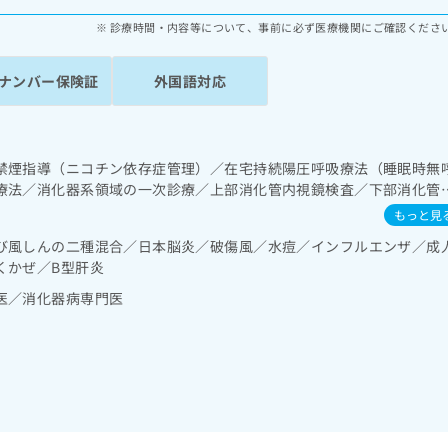
診療時間・内容等について、事前に必ず医療機関にご確認くださ
ナンバー保険証
外国語対応
禁煙指導（ニコチン依存症管理）／在宅持続陽圧呼吸療法（睡眠時無
療法／消化器系領域の一次診療／上部消化管内視鏡検査／下部消化管
鏡的切除術／肝･胆道・膵臓領域の一次診療／ホルター型心電図検査／
もっと見
び風しんの二種混合／日本脳炎／破傷風／水痘／インフルエンザ／成
くかぜ／B型肝炎
医／消化器病専門医