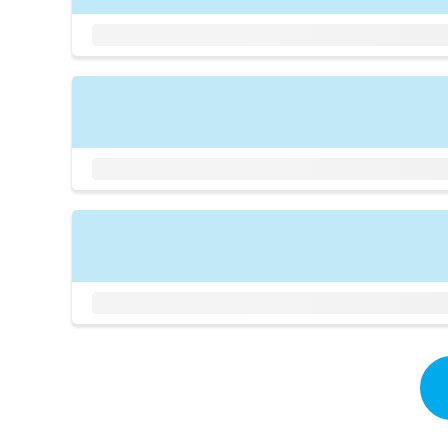
拡
資
きま
充
料
せん
の
ので
の
ご了
お
ご
承く
申
請
ださ
し
求
い。
込
は
み
こ
は
ち
こ
ら
ち
ら
無
料
掲
情
載
報
情
拡
報
充
の
の
修
お
正
申
は
し
こ
込