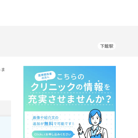
下館駅
いま