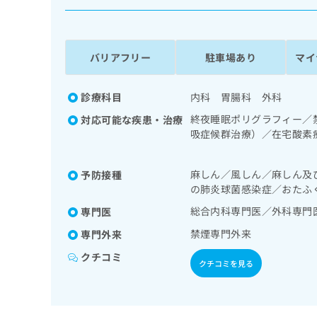
係
ク
者
リ
の
ニ
ッ
方
バリアフリー
駐車場あり
マイ
ク
は
ナ
こ
ビ
診療科目
内科 胃腸科 外科
ち
に
終夜睡眠ポリグラフィー／
対応可能な疾患・治療
関
ら
吸症候群治療）／在宅酸素
す
視鏡検査／下部消化管内視
る
T撮影
お
広
麻しん／風しん／麻しん及
予防接種
広
問
の肺炎球菌感染症／おたふ
告
告
い
出
代
合
総合内科専門医／外科専門
専門医
稿
わ
理
禁煙専門外来
専門外来
の
せ
店
お
は
クチコミ
の
問
クチコミを見る
こ
い
方
ち
合
ら
は
わ
こ