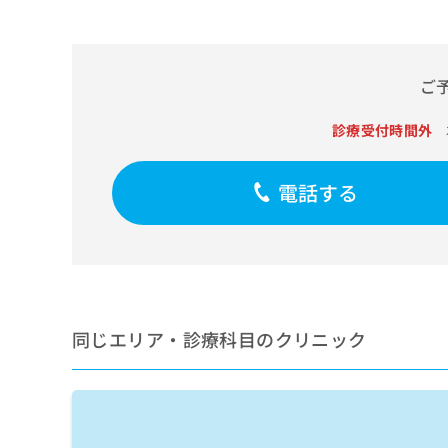
せ
こち
ち
らは
は
マイ
こ
ら
ナビ
ち
クリ
ご
ら
ニッ
クナ
広
ビサ
診療受付時間外
広
資
イト
告
告
への
料
出
出
お問
の
稿
電話する
合せ
稿
ご
の
フォ
の
請
お
ーム
お
求
問
とな
問
りま
は
い
い
す。
こ
合
合
クリ
ち
わ
ニッ
わ
ら
せ
クの
せ
同じエリア・診療科目のクリニック
は
予
は
約・
こ
こ
無
症状
ち
ち
のご
料
ら
相談
ら
情
など
報
はで