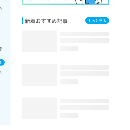
い。
新着おすすめ記事
もっと見る
呼
loading...
内
C
る
人
loading...
loading...