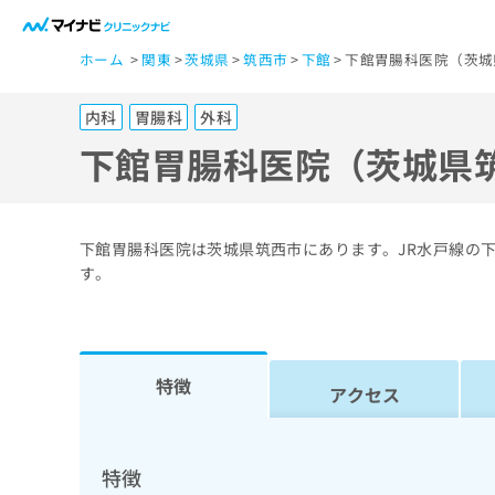
一
ホーム
関東
茨城県
筑西市
下館
下館胃腸科医院（茨城
般
ユ
内科
胃腸科
外科
ー
ザ
下館胃腸科医院（茨城県
ー
の
方
下館胃腸科医院は茨城県筑西市にあります。JR水戸線の
は
す。
こ
ち
ら
特徴
アクセス
医
マ
療
イ
ナ
関
特徴
ビ