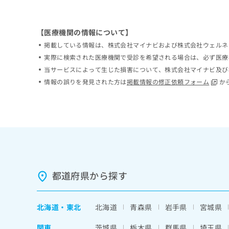
ち
み
ら
は
こ
【医療機関の情報について】
ち
掲載している情報は、株式会社マイナビおよび株式会社ウェルネ
そ
ら
の
実際に検索された医療機関で受診を希望される場合は、必ず医療
他
当サービスによって生じた損害について、株式会社マイナビ及び
の
情報の誤りを発見された方は
掲載情報の修正依頼フォーム
か
お
問
い
合
わ
せ
は
こ
ち
都道府県から探す
ら
北海道
・
東北
北海道
青森県
岩手県
宮城県
関東
茨城県
栃木県
群馬県
埼玉県