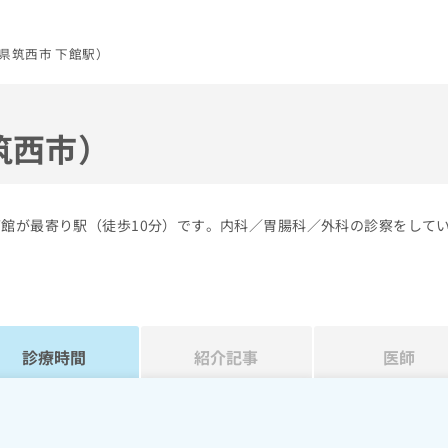
県筑西市 下館駅）
筑西市）
下館が最寄り駅（徒歩10分）です。内科／胃腸科／外科の診察をして
診療時間
紹介記事
医師