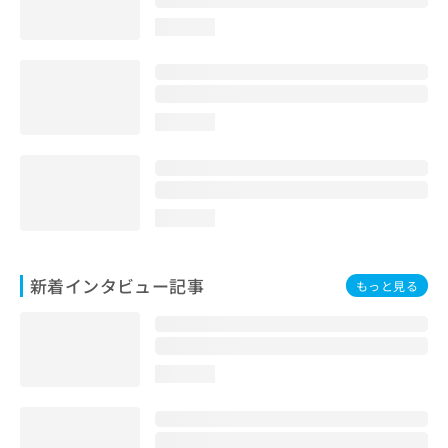
loading...
loading...
loading...
新着インタビュー記事
もっと見る
loading...