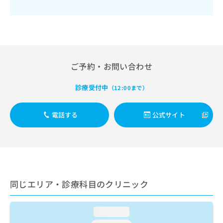
出
稿
クリ
資
稿
ニッ
の
料
クナ
の
お
の
ビサ
お
問
ご
イト
問
い
請
への
い
合
お問
求
合
合せ
わ
ご予約・お問い合わせ
は
フォ
わ
せ
こ
ーム
せ
は
ち
診療受付中
（12:00まで）
とな
は
こ
ら
りま
こ
ち
す。
ち
ら
クリ
電話する
公式サイト
無
ら
ニッ
料
クの
資
情
予
料
報
約・
の
症状
拡
のご
ご
充
相談
請
の
など
同じエリア・診療科目のクリニック
求
お
はで
は
申
きま
こ
せん
し
loading...
ので
ち
込