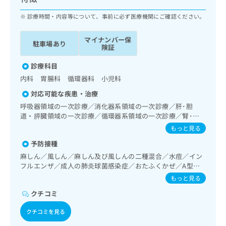
ッ
は
ク
診療時間・内容等について、事前に必ず医療機関にご確認ください。
こ
ナ
ち
ビ
ら
マイナンバー保
駐車場あり
に
険証
関
広
す
診療科目
広
告
る
告
内科 胃腸科 循環器科 小児科
代
お
出
対応可能な疾患・治療
理
問
稿
店
い
呼吸器領域の一次診療／消化器系領域の一次診療／肝･胆
の
道・膵臓領域の一次診療／循環器系領域の一次診療／腎･泌
合
の
お
尿器系領域の一次診療／内分泌･代謝･栄養領域の一次診療／
わ
方
問
もっと見る
インスリン療法／血液・免疫系領域の一次診療／小児領域の
せ
い
は
予防接種
一次診療／漢方薬の処方
は
合
こ
麻しん／風しん／麻しん及び風しんの二種混合／水痘／イン
こ
わ
ち
フルエンザ／成人の肺炎球菌感染症／おたふくかぜ／A型肝
ち
せ
ら
炎／B型肝炎
ら
は
もっと見る
こ
クチコミ
こち
ち
広
らは
広
ら
告
クチコミを見る
マイ
告
出
ナビ