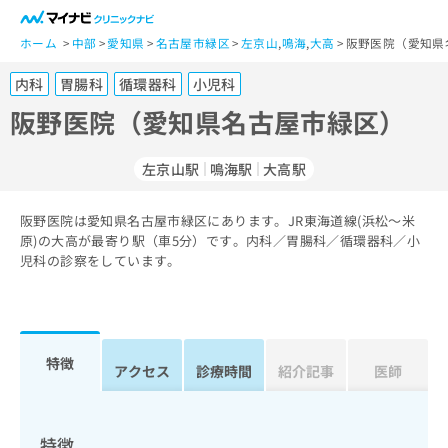
一
般
ホーム
中部
愛知県
名古屋市緑区
左京山
,
鳴海
,
大高
阪野医院（愛知県
ユ
内科
胃腸科
循環器科
小児科
ー
ザ
阪野医院（愛知県名古屋市緑区）
ー
の
左京山駅
鳴海駅
大高駅
方
は
こ
阪野医院は愛知県名古屋市緑区にあります。JR東海道線(浜松～米
原)の大高が最寄り駅（車5分）です。内科／胃腸科／循環器科／小
ち
児科の診察をしています。
ら
医
マ
療
イ
関
ナ
特徴
アクセス
診療時間
紹介記事
医師
係
ビ
者
ク
の
リ
方
ニ
特徴