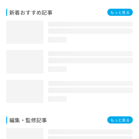
お
問
新着おすすめ記事
もっと見る
い
合
わ
せ
loading...
は
こ
ち
ら
loading...
loading...
編集・監修記事
もっと見る