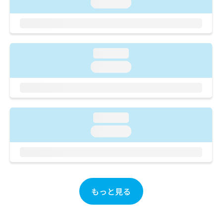
ご了
loading...
ら
み
承く
は
ださ
こ
無
い。
ち
料
ら
情
loading...
報
拡
loading...
掲
充
載
の
情
お
報
申
の
し
修
loading...
込
正
loading...
み
は
は
こ
こ
ち
ち
ら
ら
そ
もっと見る
の
他
の