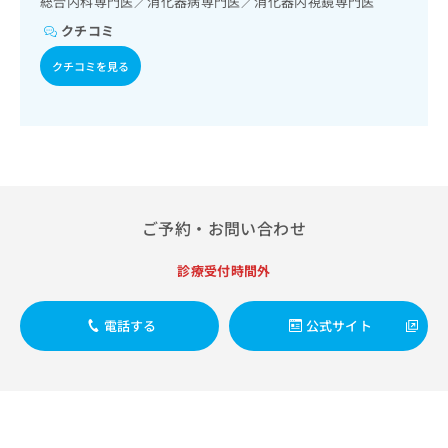
総合内科専門医／消化器病専門医／消化器内視鏡専門医
出
稿
クリ
資
稿
ニッ
の
クチコミ
料
クナ
の
お
の
ビサ
お
クチコミを見る
問
ご
イト
問
い
請
への
い
合
お問
求
合
合せ
わ
は
フォ
わ
せ
こ
ーム
せ
は
ち
とな
は
こ
ら
りま
こ
ち
す。
ち
ご予約・お問い合わせ
ら
クリ
無
ら
ニッ
料
クの
診療受付時間外
資
情
予
料
報
約・
の
症状
拡
電話する
公式サイト
のご
ご
充
相談
請
の
など
求
お
はで
は
申
きま
こ
せん
し
ので
ち
込