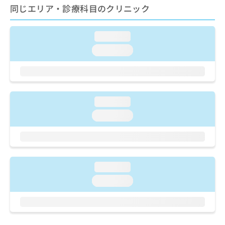
ご了
ら
み
同じエリア・診療科目のクリニック
承く
は
ださ
こ
無
い。
ち
loading...
料
ら
情
loading...
報
拡
掲
充
載
の
情
お
報
loading...
申
の
loading...
し
修
込
正
み
は
は
こ
こ
ち
loading...
ち
ら
ら
loading...
そ
の
他
の