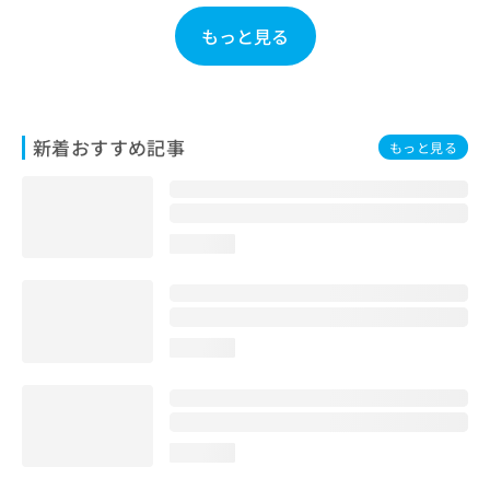
お
もっと見る
問
い
合
わ
せ
新着おすすめ記事
は
もっと見る
こ
ち
ら
loading...
loading...
loading...