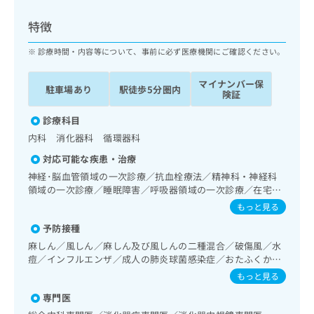
ッ
は
ク
こ
特徴
ナ
ち
ビ
診療時間・内容等について、事前に必ず医療機関にご確認ください。
ら
に
関
マイナンバー保
広
駐車場あり
駅徒歩5分圏内
す
広
険証
告
る
告
代
お
診療科目
出
理
問
稿
内科 消化器科 循環器科
店
い
の
対応可能な疾患・治療
合
の
お
わ
神経･脳血管領域の一次診療／抗血栓療法／精神科・神経科
方
問
せ
領域の一次診療／睡眠障害／呼吸器領域の一次診療／在宅酸
い
は
素療法／消化器系領域の一次診療／上部消化管内視鏡検査／
は
合
もっと見る
こ
肝･胆道・膵臓領域の一次診療／循環器系領域の一次診療／
こ
わ
ち
予防接種
ホルター型心電図検査／腎･泌尿器系領域の一次診療／更年
ち
せ
ら
期障害治療／内分泌･代謝･栄養領域の一次診療／内分泌機能
ら
麻しん／風しん／麻しん及び風しんの二種混合／破傷風／水
は
検査／インスリン療法／糖尿病患者教育（食事療法、運動療
痘／インフルエンザ／成人の肺炎球菌感染症／おたふくかぜ
こ
法、自己血糖測定）／糖尿病による合併症に対する継続的な
こち
／A型肝炎／B型肝炎
ち
もっと見る
広
管理及び指導／血液・免疫系領域の一次診療／医療用麻薬に
らは
広
ら
告
マイ
よるがん疼痛治療／漢方薬の処方
専門医
告
出
ナビ