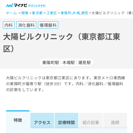
一
般
ホーム
関東
東京都
江東区
東陽町
,
木場
,
潮見
大陽ビルクリニック（東
ユ
内科
消化器科
循環器科
ー
ザ
大陽ビルクリニック（東京都江東
ー
区）
の
方
は
東陽町駅
木場駅
潮見駅
こ
ち
大陽ビルクリニックは東京都江東区にあります。東京メトロ東西線
ら
の東陽町が最寄り駅（徒歩3分）です。内科／消化器科／循環器科
の診察をしています。
医
マ
療
イ
関
ナ
係
ビ
者
ク
特徴
アクセス
診療時間
紹介記事
医師
の
リ
方
ニ