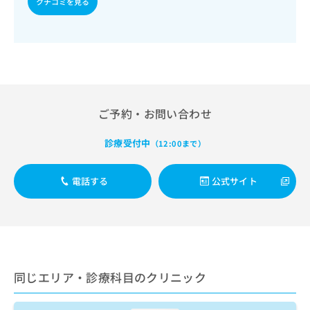
クチコミを見る
出
稿
クリ
資
稿
ニッ
の
料
クナ
の
お
の
ビサ
お
問
ご
イト
問
い
請
への
い
合
お問
求
合
合せ
わ
は
フォ
わ
せ
こ
ーム
ご予約・お問い合わせ
せ
は
ち
とな
は
こ
ら
りま
こ
診療受付中
ち
（12:00まで）
す。
ち
ら
クリ
無
ら
ニッ
料
電話する
公式サイト
クの
資
情
予
料
報
約・
の
症状
拡
のご
ご
充
相談
請
の
など
求
お
はで
は
同じエリア・診療科目のクリニック
申
きま
こ
せん
し
ので
ち
込