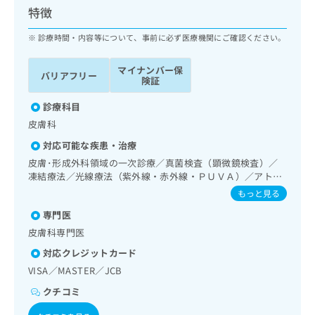
ッ
は
特徴
ク
こ
ナ
診療時間・内容等について、事前に必ず医療機関にご確認ください。
ち
ビ
ら
に
マイナンバー保
バリアフリー
関
険証
広
す
広
告
る
診療科目
告
代
お
出
皮膚科
理
問
稿
対応可能な疾患・治療
店
い
の
合
の
皮膚･形成外科領域の一次診療／真菌検査（顕微鏡検査）／
お
わ
凍結療法／光線療法（紫外線・赤外線・ＰＵＶＡ）／アトピ
方
問
ー性皮膚炎の治療／漢方薬の処方
せ
い
は
もっと見る
は
合
こ
専門医
こ
わ
ち
ち
皮膚科専門医
せ
ら
ら
は
対応クレジットカード
こ
VISA／MASTER／JCB
こち
ち
広
らは
広
ら
クチコミ
告
マイ
告
出
ナビ