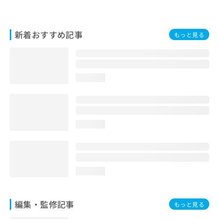
お
問
い
新着おすすめ記事
もっと見る
合
わ
せ
は
こ
loading...
ち
ら
loading...
loading...
編集・監修記事
もっと見る