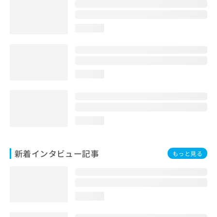
loading...
loading...
loading...
新着インタビュー記事
もっと見る
loading...