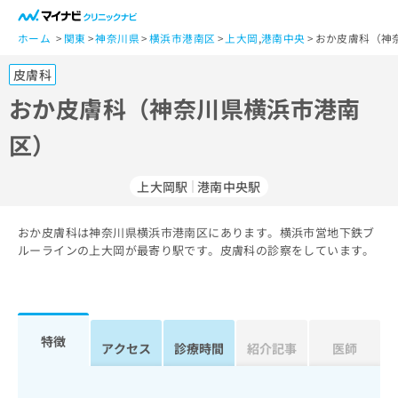
一
般
ホーム
関東
神奈川県
横浜市港南区
上大岡
,
港南中央
おか皮膚科（神
ユ
皮膚科
ー
ザ
おか皮膚科（神奈川県横浜市港南
ー
区）
の
方
は
上大岡駅
港南中央駅
こ
ち
おか皮膚科は神奈川県横浜市港南区にあります。横浜市営地下鉄ブ
ら
ルーラインの上大岡が最寄り駅です。皮膚科の診察をしています。
医
マ
療
イ
関
ナ
係
ビ
特徴
アクセス
診療時間
紹介記事
医師
者
ク
の
リ
方
ニ