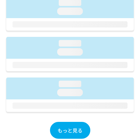
ご了
ら
loading...
み
承く
は
loading...
ださ
こ
無
い。
ち
料
ら
情
報
拡
掲
loading...
充
載
loading...
の
情
お
報
申
の
し
修
込
正
loading...
み
は
は
こ
loading...
こ
ち
ち
ら
ら
そ
の
もっと見る
他
の