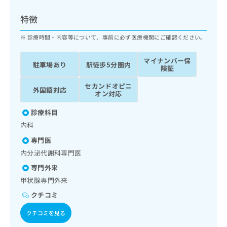
ッ
は
ク
こ
特徴
ナ
ち
ビ
診療時間・内容等について、事前に必ず医療機関にご確認ください。
ら
に
関
マイナンバー保
広
駐車場あり
駅徒歩5分圏内
す
広
険証
告
る
告
代
セカンドオピニ
お
出
外国語対応
オン対応
理
問
稿
店
い
の
診療科目
合
の
お
内科
わ
方
問
せ
い
は
専門医
は
合
こ
内分泌代謝科専門医
こ
わ
ち
ち
専門外来
せ
ら
ら
は
甲状腺専門外来
こ
クチコミ
こち
ち
広
らは
広
ら
告
クチコミを見る
マイ
告
出
ナビ