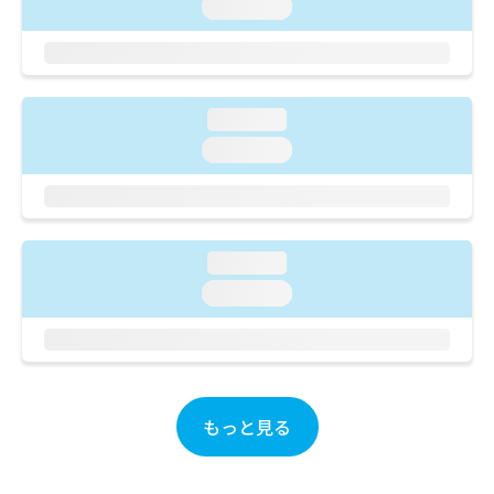
ご了
loading...
ら
み
承く
は
ださ
こ
無
い。
ち
料
ら
情
loading...
報
拡
掲
loading...
充
載
の
情
お
報
申
の
し
修
loading...
込
正
loading...
み
は
は
こ
こ
ち
ち
ら
ら
そ
もっと見る
の
他
の