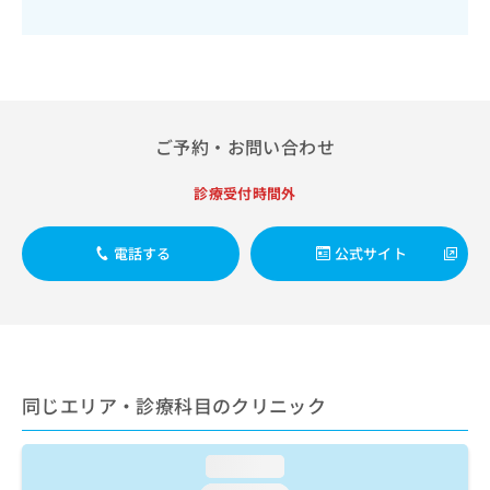
出
稿
クリ
資
稿
ニッ
の
料
クナ
の
お
の
ビサ
お
問
ご
イト
問
い
請
への
い
合
お問
求
合
合せ
わ
は
ご予約・お問い合わせ
フォ
わ
せ
こ
ーム
せ
は
ち
診療受付時間外
とな
は
こ
ら
りま
こ
ち
す。
ち
ら
クリ
電話する
公式サイト
無
ら
ニッ
料
クの
資
情
予
料
報
約・
の
症状
拡
のご
ご
充
相談
請
の
など
同じエリア・診療科目のクリニック
求
お
はで
は
申
きま
こ
せん
し
loading...
ので
ち
込