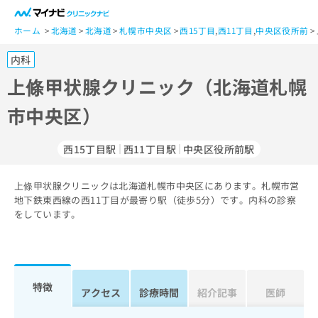
一
般
ホーム
北海道
北海道
札幌市中央区
西15丁目
,
西11丁目
,
中央区役所前
ユ
内科
ー
ザ
上條甲状腺クリニック（北海道札幌
ー
市中央区）
の
方
は
西15丁目駅
西11丁目駅
中央区役所前駅
こ
ち
上條甲状腺クリニックは北海道札幌市中央区にあります。札幌市営
ら
地下鉄東西線の西11丁目が最寄り駅（徒歩5分）です。内科の診察
をしています。
医
マ
療
イ
関
ナ
係
ビ
者
ク
特徴
アクセス
診療時間
紹介記事
医師
の
リ
方
ニ