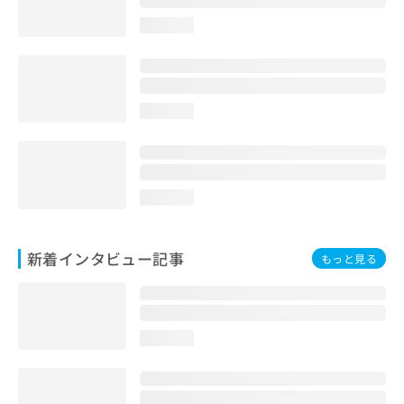
loading...
loading...
loading...
新着インタビュー記事
もっと見る
loading...