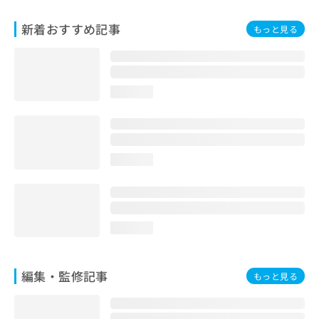
お
問
新着おすすめ記事
もっと見る
い
合
わ
せ
loading...
は
こ
ち
ら
loading...
loading...
編集・監修記事
もっと見る