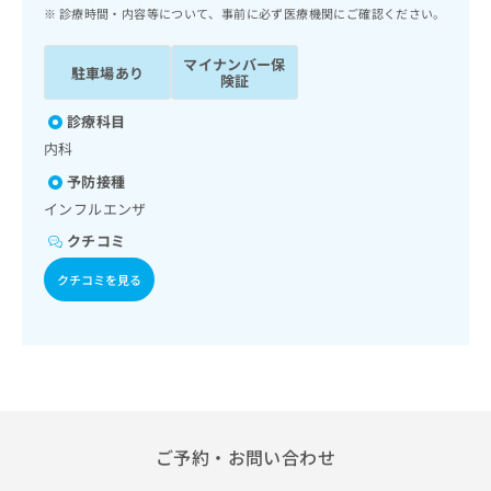
ッ
は
診療時間・内容等について、事前に必ず医療機関にご確認ください。
ク
こ
ナ
ち
マイナンバー保
駐車場あり
ビ
険証
ら
に
関
診療科目
広
す
広
内科
告
る
告
代
予防接種
お
出
理
問
インフルエンザ
稿
店
い
の
クチコミ
合
の
お
わ
方
問
クチコミを見る
せ
い
は
は
合
こ
こ
わ
ち
ち
せ
ら
ら
は
こ
こち
ち
広
らは
広
ら
ご予約・お問い合わせ
告
マイ
告
出
ナビ