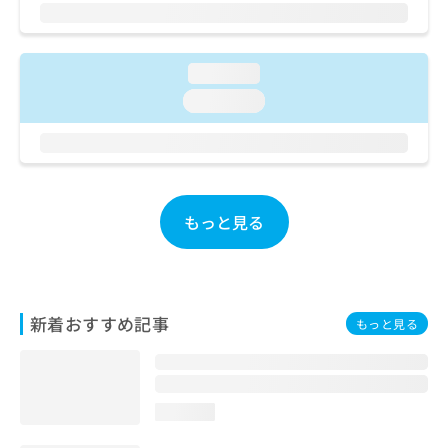
ご了
ら
み
承く
は
ださ
こ
無
い。
ち
料
loading...
ら
情
loading...
報
拡
掲
充
載
の
情
お
報
申
の
もっと見る
し
修
込
正
み
は
は
こ
こ
ち
新着おすすめ記事
もっと見る
ち
ら
ら
そ
の
loading...
他
の