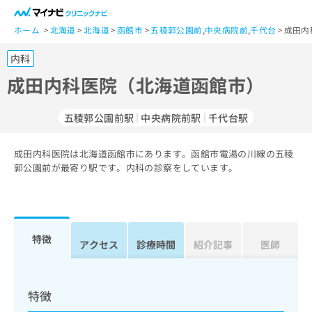
一
般
ホーム
北海道
北海道
函館市
五稜郭公園前
,
中央病院前
,
千代台
成田内
ユ
内科
ー
ザ
成田内科医院（北海道函館市）
ー
の
五稜郭公園前駅
中央病院前駅
千代台駅
方
は
こ
成田内科医院は北海道函館市にあります。函館市電湯の川線の五稜
郭公園前が最寄り駅です。内科の診察をしています。
ち
ら
医
マ
療
イ
特徴
アクセス
診療時間
紹介記事
医師
関
ナ
係
ビ
者
ク
の
リ
特徴
方
ニ