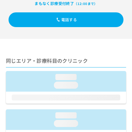
出
稿
クリ
資
まもなく診療受付終了
（12:00まで）
稿
ニッ
の
料
クナ
の
お
の
ビサ
お
電話する
問
ご
イト
問
い
請
への
い
合
お問
求
合
合せ
わ
は
フォ
わ
せ
こ
ーム
せ
は
ち
とな
は
こ
ら
りま
同じエリア・診療科目のクリニック
こ
ち
す。
ち
ら
クリ
無
ら
ニッ
料
loading...
クの
資
情
予
loading...
料
報
約・
の
症状
拡
のご
ご
充
相談
請
の
など
求
お
はで
loading...
は
申
きま
こ
せん
し
loading...
ので
ち
込