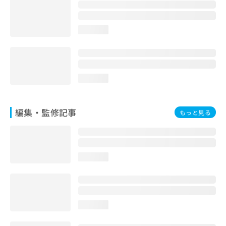
お
問
い
loading...
合
わ
せ
は
こ
loading...
ち
ら
編集・監修記事
もっと見る
loading...
loading...