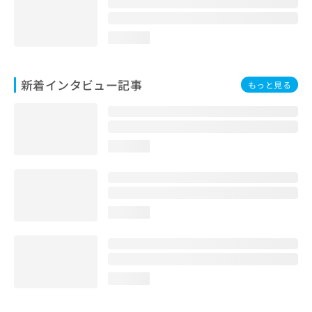
loading...
新着インタビュー記事
もっと見る
loading...
loading...
loading...