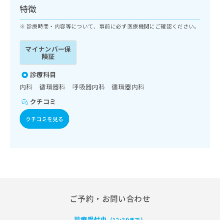
ッ
は
特徴
ク
こ
ナ
診療時間・内容等について、事前に必ず医療機関にご確認ください。
ち
ビ
ら
に
マイナンバー保
関
険証
広
す
広
告
る
診療科目
告
代
お
出
内科 循環器科 呼吸器内科 循環器内科
理
問
稿
クチコミ
店
い
の
合
の
お
クチコミを見る
わ
方
問
せ
い
は
は
合
こ
こ
わ
ち
ち
せ
ら
ら
は
こ
こち
ち
広
ご予約・お問い合わせ
らは
広
ら
告
マイ
告
出
ナビ
診療受付中
（12:30まで）