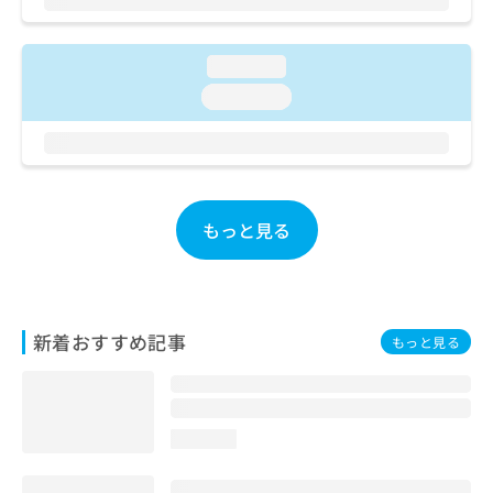
ご了
ら
み
承く
は
ださ
こ
無
い。
loading...
ち
料
loading...
ら
情
報
拡
掲
充
載
の
情
お
報
もっと見る
申
の
し
修
込
正
み
は
は
こ
新着おすすめ記事
もっと見る
こ
ち
ち
ら
ら
そ
loading...
の
他
の