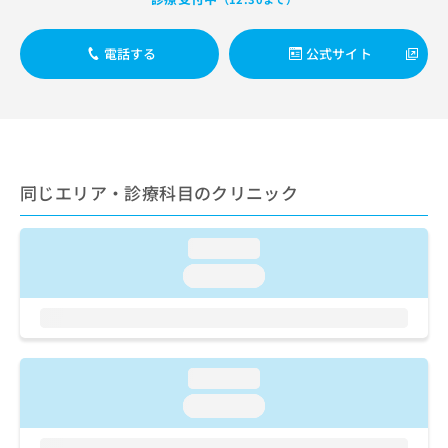
出
稿
クリ
資
稿
ニッ
の
料
クナ
の
お
の
電話する
公式サイト
ビサ
お
問
ご
イト
問
い
請
への
い
合
お問
求
合
合せ
わ
は
フォ
わ
せ
こ
ーム
せ
は
ち
とな
は
こ
同じエリア・診療科目のクリニック
ら
りま
こ
ち
す。
ち
ら
クリ
無
ら
ニッ
loading...
料
クの
資
loading...
情
予
料
報
約・
の
症状
拡
のご
ご
充
相談
請
の
など
求
お
loading...
はで
は
申
きま
loading...
こ
せん
し
ので
ち
込