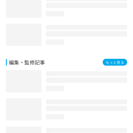
お
問
loading...
い
合
わ
せ
は
loading...
こ
ち
ら
編集・監修記事
もっと見る
loading...
loading...