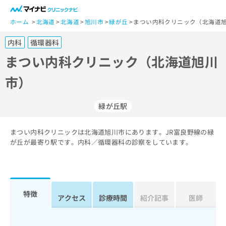
一
般
ホーム
北海道
北海道
旭川市
緑が丘
まつい内科クリニック（北海道旭
ユ
内科
循環器科
ー
ザ
まつい内科クリニック（北海道旭川
ー
市）
の
方
は
緑が丘駅
こ
ち
まつい内科クリニックは北海道旭川市にあります。JR富良野線の緑
ら
が丘が最寄り駅です。内科／循環器科の診察をしています。
医
マ
療
イ
関
ナ
係
ビ
特徴
アクセス
診療時間
紹介記事
医師
者
ク
の
リ
方
ニ