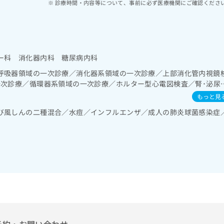
診療時間・内容等について、事前に必ず医療機関にご確認くださ
ー科 消化器内科 糖尿病内科
呼吸器領域の一次診療／消化器系領域の一次診療／上部消化管内視鏡
一次診療／循環器系領域の一次診療／ホルター型心電図検査／腎･泌尿
･代謝･栄養領域の一次診療／内分泌機能検査／インスリン療法／糖尿
もっと見
療法、自己血糖測定）／血液・免疫系領域の一次診療／漢方薬の処方
び風しんの二種混合／水痘／インフルエンザ／成人の肺炎球菌感染症