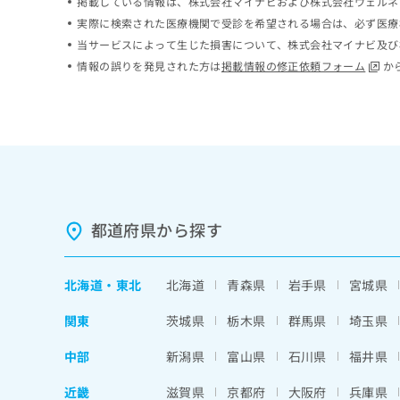
掲載している情報は、株式会社マイナビおよび株式会社ウェルネ
ち
み
実際に検索された医療機関で受診を希望される場合は、必ず医療
ら
は
当サービスによって生じた損害について、株式会社マイナビ及び
こ
情報の誤りを発見された方は
掲載情報の修正依頼フォーム
か
ち
そ
ら
の
他
の
お
問
い
合
わ
都道府県から探す
せ
は
こ
北海道
・
東北
北海道
青森県
岩手県
宮城県
ち
ら
関東
茨城県
栃木県
群馬県
埼玉県
中部
新潟県
富山県
石川県
福井県
近畿
滋賀県
京都府
大阪府
兵庫県