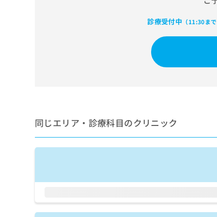
ご
せ
こち
ち
らは
は
マイ
診療受付中
こ
（11:30ま
ら
ナビ
ち
クリ
ら
ニッ
クナ
広
ビサ
広
資
イト
告
告
への
料
出
出
お問
の
稿
合せ
稿
ご
の
フォ
の
請
お
ーム
お
求
問
とな
同じエリア・診療科目のクリニック
問
りま
は
い
い
す。
こ
合
合
クリ
ち
わ
ニッ
わ
ら
せ
クの
せ
は
予
は
約・
こ
こ
無
症状
ち
ち
のご
料
ら
相談
ら
情
など
報
はで