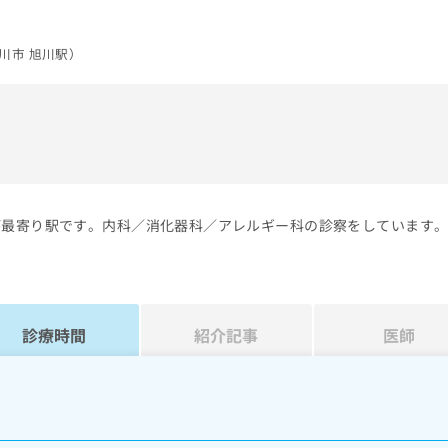
川市 旭川駅）
）
が最寄り駅です。内科／消化器科／アレルギー科の診察をしています
診療時間
紹介記事
医師