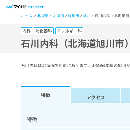
一
ホーム
北海道
北海道
旭川市
旭川
石川内科（北海道旭
般
ユ
内科
消化器科
アレルギー科
ー
ザ
石川内科（北海道旭川市
ー
の
方
石川内科は北海道旭川市にあります。JR函館本線の旭川
は
こ
ち
ら
特徴
アクセス
医
マ
療
イ
特徴
ナ
関
ビ