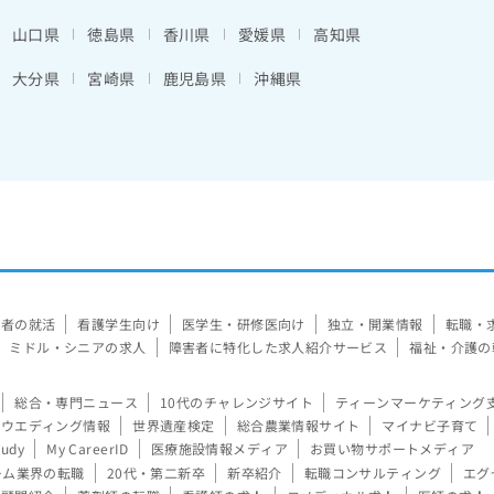
山口県
徳島県
香川県
愛媛県
高知県
大分県
宮崎県
鹿児島県
沖縄県
験者の就活
看護学生向け
医学生・研修医向け
独立・開業情報
転職・
ミドル・シニアの求人
障害者に特化した求人紹介サービス
福祉・介護の
総合・専門ニュース
10代のチャレンジサイト
ティーンマーケティング
ウエディング情報
世界遺産検定
総合農業情報サイト
マイナビ子育て
tudy
My CareerID
医療施設情報メディア
お買い物サポートメディア
ーム業界の転職
20代・第二新卒
新卒紹介
転職コンサルティング
エグ