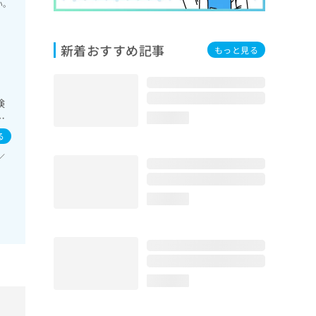
い。
新着おすすめ記事
もっと見る
検
器
loading...
病
る
／
loading...
loading...