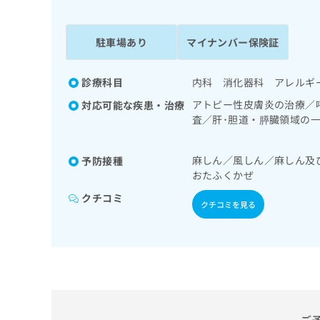
係
ク
者
リ
の
ニ
駐車場あり
マイナンバー保険証
ッ
方
ク
は
ナ
診療科目
内科 消化器科 アレルギ
こ
ビ
アトピー性皮膚炎の治療／
対応可能な疾患・治療
ち
に
査／肝･胆道・膵臓領域の
関
ら
系領域の一次診療／内分泌
す
患者教育（食事療法、運動
る
麻しん／風しん／麻しん及
予防接種
お
広
おたふくかぜ
広
問
告
告
い
クチコミ
クチコミを見る
出
代
合
稿
わ
理
の
せ
店
お
は
の
問
こ
い
方
ち
合
ら
は
わ
こ