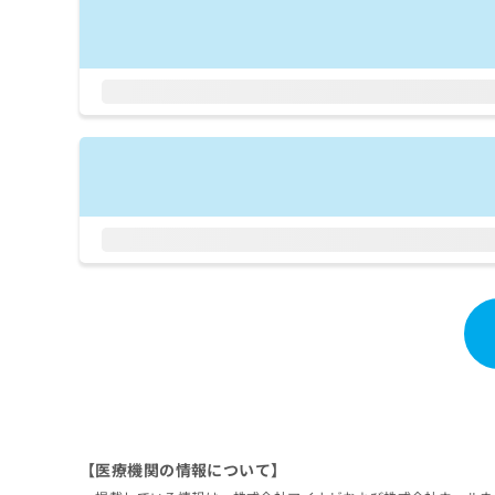
拡
資
きま
充
料
せん
の
ので
の
ご了
お
ご
承く
申
請
ださ
し
求
い。
込
は
み
こ
は
ち
こ
ら
ち
ら
無
料
掲
情
載
報
情
拡
報
充
の
の
修
お
正
申
は
【医療機関の情報について】
し
こ
込