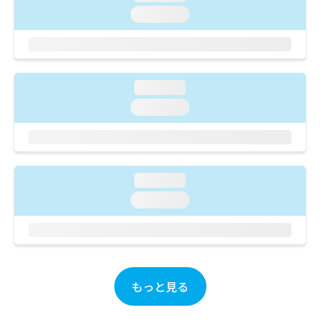
ご了
ら
み
承く
loading...
は
ださ
こ
無
い。
ち
料
ら
情
報
loading...
拡
掲
loading...
充
載
の
情
お
報
申
の
し
修
loading...
込
正
み
は
loading...
は
こ
こ
ち
ち
ら
ら
そ
もっと見る
の
他
の