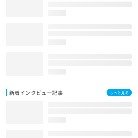
loading...
loading...
loading...
新着インタビュー記事
もっと見る
loading...