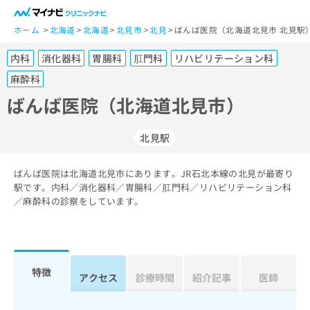
一
般
ホーム
北海道
北海道
北見市
北見
ばんば医院（北海道北見市 北見駅
ユ
内科
消化器科
胃腸科
肛門科
リハビリテーション科
ー
ザ
麻酔科
ー
ばんば医院（北海道北見市）
の
方
は
北見駅
こ
ち
ばんば医院は北海道北見市にあります。JR石北本線の北見が最寄り
ら
駅です。内科／消化器科／胃腸科／肛門科／リハビリテーション科
／麻酔科の診察をしています。
医
マ
療
イ
関
ナ
係
ビ
特徴
者
ク
アクセス
診療時間
紹介記事
医師
の
リ
方
ニ