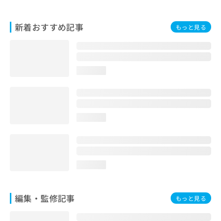
お
問
新着おすすめ記事
い
もっと見る
合
わ
せ
は
loading...
こ
ち
ら
loading...
loading...
編集・監修記事
もっと見る