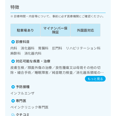
ッ
は
特徴
ク
こ
ナ
ち
診療時間・内容等について、事前に必ず医療機関にご確認ください。
ビ
ら
に
マイナンバー保
関
駐車場あり
外国語対応
広
険証
す
広
告
る
告
診療科目
代
お
出
内科 消化器科 胃腸科 肛門科 リハビリテーション科
理
問
稿
麻酔科 消化器内科
店
い
の
合
の
お
対応可能な疾患・治療
わ
方
問
皮膚生検／顔面外傷の治療／良性腫瘍又は母斑その他の切
せ
い
は
除・縫合手術／睡眠障害／純音聴力検査／消化器系領域の一
は
合
こ
次診療／上部消化管内視鏡検査／上部消化管内視鏡的切除術
もっと見る
こ
わ
／下部消化管内視鏡検査／下部消化管内視鏡的切除術／イン
ち
ち
せ
予防接種
スリン療法／糖尿病患者教育（食事療法、運動療法、自己血
ら
ら
は
糖測定）／糖尿病による合併症に対する継続的な管理及び指
インフルエンザ
こ
導／血液・免疫系領域の一次診療／リンパ節生検／手の外科
こち
専門医
ち
手術／小児外科手術／麻酔科標榜医による麻酔（麻酔管理）
広
らは
／神経ブロック／画像診断管理（専ら画像診断を担当する医
広
ら
ペインクリニック専門医
告
マイ
師による読影）／漢方薬の処方
告
出
ナビ
クチコミ