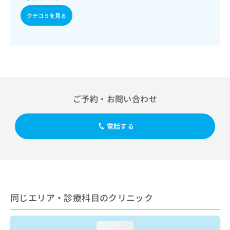
出
稿
クリ
資
稿
ニッ
の
クチコミを見る
料
クナ
の
お
の
ビサ
お
問
ご
イト
問
い
請
への
い
合
お問
求
合
合せ
わ
は
フォ
わ
せ
こ
ーム
せ
は
ち
とな
は
こ
ご予約・お問い合わせ
ら
りま
こ
ち
す。
ち
ら
クリ
無
ら
電話する
ニッ
料
クの
資
情
予
料
報
約・
の
症状
拡
のご
ご
充
相談
請
の
など
求
お
同じエリア・診療科目のクリニック
はで
は
申
きま
こ
せん
し
ので
ち
込
loading...